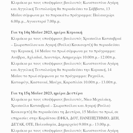
Κλιμάκιο με τους υποψηφίους βουλευτές Κωνσταντίνο Αγόρη
και Αγγελική Τεντολούρη θα περιοδεύσει το Σάββατο, 13
Μαΐου σύμφωνα με το παρακάτω πρόγραμμα: Παλαιοχώρι
6.00μ.μ., Αγναντερό 7.00μ.μ.
Για τη 14η Μαΐου 2023, ημέρα Κυριακή
Κλιμάκιο με τους υποψήφιους βουλευτές Χρυσούλα Κατσαβριά
– Σιωροπούλου και Αγορή (Ρούλα) Κουκουμτζή θα περιοδεύσει
την Κυριακή, 14 Μαΐου το πρωί σύμφωνα με το πρόγραμμα:
Ανάβρα, Αχλαδιά, Λεοντάρι, Ασημοχώρι 10.00π.μ.- 12.00π.μ.
Κλιμάκιο με τους υποψήφιους βουλευτές Κωνσταντίνο Αγόρη
και Αγγελική Τεντολούρη θα περιοδεύσει την Κυριακή, 14
Μαΐου το πρωί σύμφωνα με το πρόγραμμα: Ραχούλα,
Καταφύγι, Καστανιά, Μούχα, Καροπλέσι 10.00π.μ.- 13.00π.μ.
Για τη 15η Μαΐου 2023, ημέρα Δευτέρα
Κλιμάκιο με τους υποψήφιους βουλευτές, Νίκο Μιχαλάκη,
Χρυσούλα Κατσαβριά – Σιωροπούλου και Αγορή (Ρούλα)
Κουκουμτζή θα περιοδεύσει τη Δευτέρα, 15 Μαΐου το πρωί, σε
υπηρεσίες στην Καρδίτσα (ΕΦΚΑ, ΔΟΥ, ΠΑΝΕΠΙΣΤΗΜΙΟ, ΔΕΗ,
ΔΕΥΑΚ, ΟΤΕ, Πολεοδομία, Δημαρχείο) 9.00π.μ.- 13.00μ.μ.
Κλιμάκιο με τους υποψηφίους βουλευτές Κωνσταντίνο Αγόρη