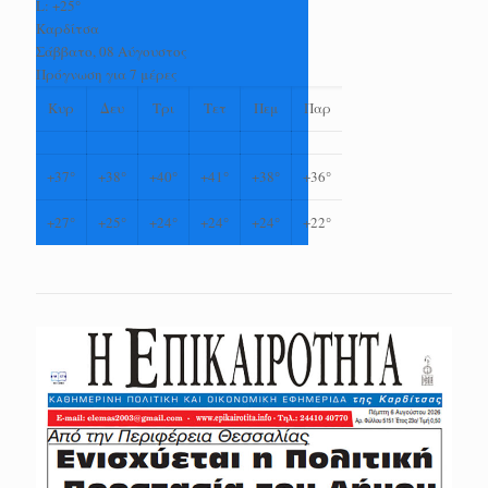
L:
+
25°
Καρδίτσα
Σάββατο, 08 Αύγουστος
Πρόγνωση για 7 μέρες
Κυρ
Δευ
Τρι
Τετ
Πεμ
Παρ
+
37°
+
38°
+
40°
+
41°
+
38°
+
36°
+
27°
+
25°
+
24°
+
24°
+
24°
+
22°