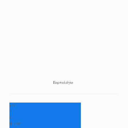
Εορτολόγιο
+
35
°
C
H:
+
36°