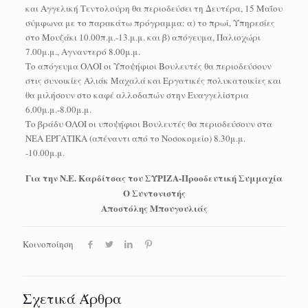
και Αγγελική Τεντολούρη θα περιοδεύσει τη Δευτέρα, 15 Μαΐου
σύμφωνα με το παρακάτω πρόγραμμα: α) το πρωί, Υπηρεσίες
στο Μουζάκι 10.00π.μ.-13.μ.μ. και β) απόγευμα, Παλιοχώρι
7.00μ.μ., Αγναντερό 8.00μ.μ.
Το απόγευμα ΟΛΟΙ οι Υποψήφιοι Βουλευτές θα περιοδεύσουν
στις συνοικίες Αλιάκ Μαχαλά και Εργατικές πολυκατοικίες και
θα μιλήσουν στο καφέ αλλοδαπών στην Ευαγγελίστρια
6.00μ.μ.-8.00μ.μ.
Το βράδυ ΟΛΟΙ οι υποψήφιοι Βουλευτές θα περιοδεύσουν στα
ΝΕΑ ΕΡΓΑΤΙΚΑ (απέναντι από το Νοσοκομείο) 8.30μ.μ.
-10.00μ.μ.
Για την Ν.Ε. Καρδίτσας του ΣΥΡΙΖΑ-Προοδευτική Συμμαχία
Ο Συντονιστής
Αποστόλης Μπουγουλιάς
Κοινοποίηση
Σχετικά Άρθρα