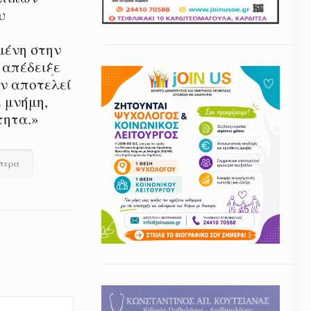
υ
μένη στην
 απέδειξε
εν αποτελεί
 μνήμη,
τητα.»
ότερα