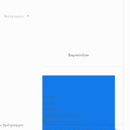
Κατηγορίες
Εορτολόγιο
+
35
°
C
H:
+
38°
L:
+
25°
Καρδίτσα
Πέμπτη, 06 Αύγουστος
Πρόγνωση για 7 μέρες
τω πρόγραμμα:
Τετ
Παρ
Σαβ
Κυρ
Δευ
Τρι