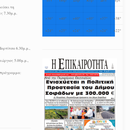
εύσει τη
ς 7.30μ.μ.
+
36°
+
40°
+
40°
+
40°
+
37°
+
38°
+
24°
+
25°
+
24°
+
26°
+
24°
+
22°
ορτίτσα 6.30μ.μ.,
ώργιος 5.00μ.μ.,
ω πρόγραμμα: