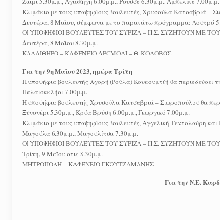
Ζαΐμι 5.30μ.μ., Αγιοπηγή 6.00μ.μ., Ρούσσο 6.30μ.μ., Αμπελικό 7.00μ.μ.
Κλιμάκιο με τους υποψηφίους βουλευτές, Χρυσούλα Κατσαβριά – Σι
Δευτέρα, 8 Μαΐου, σύμφωνα με το παρακάτω πρόγραμμα: Λουτρό 5.30μ
ΟΙ ΥΠΟΨΗΦΙΟΙ ΒΟΥΛΕΥΤΕΣ ΤΟΥ ΣΥΡΙΖΑ – Π.Σ. ΣΥΖΗΤΟΥΝ ΜΕ ΤΟ
Δευτέρα, 8 Μαΐου 8.30μ.μ.
ΚΑΛΛΙΘΗΡΟ – ΚΑΦΕΝΕΙΟ ΔΡΟΜΟΛΙ – Θ. ΚΟΛΟΒΟΣ
Για την 9η Μαΐου 2023, ημέρα Τρίτη
Η υποψήφια βουλευτής Αγορή (Ρούλα) Κουκουμτζή θα περιοδεύσει τη
Παλαιοκκλήσι 7.00μ.μ.
Η υποψήφια βουλευτής Χρυσούλα Κατσαβριά – Σιωροπούλου θα περιο
Ξυνονέρι 5.30μ.μ., Κρύα Βρύση 6.00μ.μ., Γεωργικό 7.00μ.μ.
Κλιμάκιο με τους υποψηφίους βουλευτές, Αγγελική Τεντολούρη και
Μαγούλα 6.30μ.μ., Μαγουλίτσα 7.30μ.μ.
ΟΙ ΥΠΟΨΗΦΙΟΙ ΒΟΥΛΕΥΤΕΣ ΤΟΥ ΣΥΡΙΖΑ – Π.Σ. ΣΥΖΗΤΟΥΝ ΜΕ ΤΟ
Τρίτη, 9 Μαΐου στις 8.30μ.μ.
ΜΗΤΡΟΠΟΛΗ – ΚΑΦΕΝΕΙΟ ΓΚΟΥΤΖΑΜΑΝΗΣ
Για την Ν.Ε. Καρ