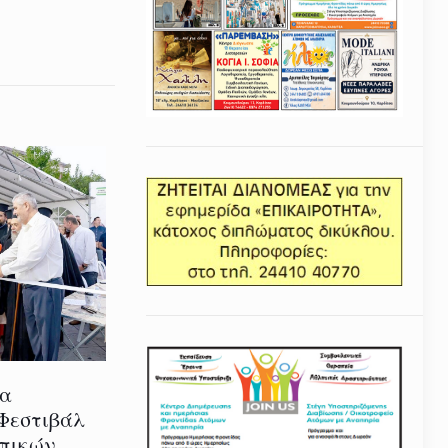
ία
 Φεστιβάλ
οπικών