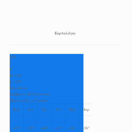
Εορτολόγιο
+
35
°
C
H:
+
36°
L:
+
25°
Καρδίτσα
Σάββατο, 08 Αύγουστος
Πρόγνωση για 7 μέρες
Κυρ
Δευ
Τρι
Τετ
Πεμ
Παρ
+
37°
+
38°
+
40°
+
41°
+
38°
+
36°