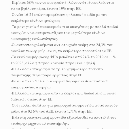
-Περίπου 68% των νοικοκυριών δηλώνουν ότι δυσκολεύονται
να τα βγάλουν πέρα, έναντι 19% στην ΕΕ.
-Οι νέοι 16-24 ετών παραμένουν η ηλικιακή ομάδα με τον
υψηλότερο κίνδυνο φτώχειας.
-Τα μονογονεϊκά νοικοκυριά και οι οικογένειες με πολλά παιδιά
συνεχίζουν να αντιμετωπίζουν τον μεγαλύτερο κίνδυνο
οικονομικής ευαλωτότητας.
-Οι αυτοαπασχολούμενοι αντιστοιχούν ακόμη στο 24,3% του
συνόλου των εργαζομένων, το υψηλότερο ποσοστό στην ΕΕ.
-Το κενό συμμόρφωσης ΦΠΑ μειώθηκε από 24% το 2019 σε 11%
το 2023, αλλά η παραοικονομία παραμένει υψηλή.
-Η Ελλάδα καταγράφει το τρίτο χαμηλότερο ποσοστό
συμμετοχής στην αγορά εργασίας στην ΕΕ.
-Πάνω από το 50% των ανέργων παραμένει σε κατάσταση
μακροχρόνιας ανεργίας.
-Η Ελλάδα καταγράφει από τα υψηλότερα ποσοστά ιδιωτικών
δαπανών υγείας στην ΕΕ.
-Οι δημόσιες δαπάνες για μακροχρόνια φροντίδα αντιστοιχούν
μόλις στο 0,16% του ΑΕΠ, έναντι 1,71% στην ΕΕ.
-Η άτυπη οικογενειακή φροντίδα εξακολουθεί να αποτελεί τον
κυρίαρχο μηχανισμό υποστήριξης.