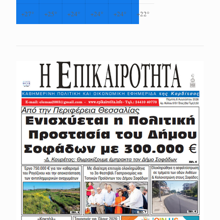
+
27°
+
25°
+
24°
+
24°
+
24°
+
22°