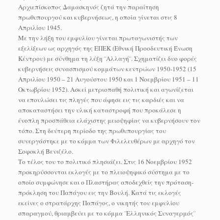
Αρχιεπίσκοπος Δαμασκηνός ζητά την παραίτηση
πρωθυπουργού και κυβερνήσεως, η οποία γίνεται στις 8
Απριλίου 1945.
Με την λήξη του εμφυλίου γίνεται πρωταγωνιστής των
εξελίξεων ως αρχηγός της ΕΠΕΚ (Εθνική Προοδευτική Ένωση
Κέντρου) με σύνθημα τη λέξη ¨Αλλαγή¨. Σχηματίζει δυο φορές
κυβερνήσεις συνασπισμού κομμάτων κεντρώων 1950-1952 (15
Απριλίου 1950 – 21 Αυγούστου 1950 και 1 Νοεμβρίου 1951 – 11
Οκτωβρίου 1952). Ασκεί μετριοπαθή πολιτική και αγωνίζεται
να επουλώσει τις πληγές που άφησε εις τις καρδιές και να
αποκαταστήσει την υλική καταστροφή που προκάλεσε η
ένοπλη προσπάθεια ελάχιστης μειοψηφίας να κυβερνήσουν τον
τόπο. Στη δεύτερη περίοδο της πρωθυπουργίας του
συνεργάστηκε με το κόμμα των Φιλελευθέρων με αρχηγό τον
Σοφοκλή Βενιζέλο.
Το τέλος του το πολιτικό πλησιάζει. Στις 16 Νοεμβρίου 1952
προκηρύσσονται εκλογές με το πλειοψηφικό σύστημα με το
οποίο συμφώνησε και ο Πλαστήρας αποδεχθείς την πρόταση-
πρόκληση του Παπάγου εις την Βουλή. Κατά τις εκλογές
εκείνες ο στρατάρχης Παπάγος, ο νικητής του εμφυλίου
σπαραγμού, θριαμβεύει με το κόμμα ¨Ελληνικός Συναγερμός¨