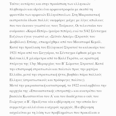
Τσέτες αντάρτες και στην προάσπιση των ελληνικών
πληθυσμών και ιδρύει ένα ορφανοτροφείο με σκοπό τη
φροντίδα των ορφανών Ελληνόπουλων. Στη Μικρασιατική
εκστρατεία έδωσε πολλές νικηφόρες μάχες με λίγες απώλειες
που τον έκαναν γνωστό εις τους Τούρκους. Οι τελευταίοι τον
ονόμασαν «Καρά-Πιπέρ» (μαύρο πιπέρι), ενώ το 5/42 Σύνταγμα
Ευζώνων έγινε γνωστό ως «Σεϊτάν Ασκέρ» (Στρατός του
Διαβόλου). Επίσης, επικηρύχθηκε από τον Μουσταφά Κεμάλ.
Κατά την προέλαση του Ελληνικού Στρατού το καλοκαίρι του
1921 πέρα από τον Σαγγάριο, το Σύνταγμα έφθασε μέχρι το
Καλτακλί, 8 χιλιόμετρα από το Καλέ Γκρότο, ως αριστερή
πτέρυγα της 13ης Μεραρχίας του Β΄ Σώματος Στρατού. Κατά
την επιστροφή στρατιωτών και πολιτών προς την μητέρα
Ελλάδα, μετά την στρατιωτική ήττα, βοηθάει πάρα πολλούς
Έλληνες (στρατιωτικούς και πρόσφυγες πολίτες).
Μετά την μικρασιατική καταστροφή, το 1922 αναλαμβάνει την
αρχηγία της «Επαναστατικής επιτροπής» και ανατρέπει τον
βασιλέα Κωνσταντίνο τον Α΄ και τον διαδέχεται ο υιός του
Γεώργιος ο Β΄. Ορκίζεται νέα κυβέρνηση εις την οποία δεν
συμμετέχει αλλά είναι ο ισχυρός αρχηγός. Η κυβέρνηση
ασχολείται με τη λύση των προβλημάτων που προκάλεσε ο