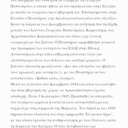
Τον Νοέμβριο του 1944 ήλθε σε επαφή με τον Γεώργιο
Παπανδρέου, ο οποίος ήθελε να τον προσκαλέσει στην Ελλάδα
με σκοπό να ενισχύσει την κυβέρνησή του. Επιστρέφοντας στην
Ελλάδα ο Πλαστήρας είχε πρωταγωνιστικό ρόλο στις εξελίξεις.
Κατά τη διάρκεια των Δεκεμβριανών, σε συζήτηση που διεξήχθη
μεταξύ των Σιάντου, Γεωργίου Παπανδρέου, Καφαντάρη, του
Αρχιεπισκόπου Δαμασκηνού και του ίδιου, είχε έντονη
λογομαχία με τον Σιάντο. Ο Πλαστήρας αμφισβήτησε ανοικτά
την προσφορά των ανταρτών του ΕΛΑΣ στην Εθνική
Αντίσταση και στην απελευθέρωση κάνοντας λόγο για
«ξεπάστρεμα όλων των δεξιών» και «κάψιμο χωριών». Ο
Σιάντος εξανέστη φωνάζοντας «Δεν σας επιτρέπω να υβρίζετε
τους ηρωικούς μας αντάρτες!», με τον Πλαστήρα να του
ανταπαντάει: «Κάθισε κάτω, ζαγάρι!»
Μετά τα γεγονότα του Δεκεμβρίου 1944 καλείται να αναλάβει
την διακυβέρνηση της χώρας ως προσωπικότητα ευρείας
αποδοχής. Είναι 3 Ιανουαρίου 1945. Προσπαθεί να αποτρέψει
τον λεγόμενο εμφύλιο ή κατά άλλους ανταρτοπόλεμο και
συμμετέχει στη συμφωνία της Βάρκιζας. Τον Απρίλιο του 1945
δημοσιεύεται επιστολή του στην εφημερίδα ¨Ελληνικό Αίμα¨,
με την οποία ζητούσε τη συνθηκολόγηση με τους Ιταλούς, κατά
τη διάρκεια του πολέμου. Ο τότε Αντιβασιλέας και