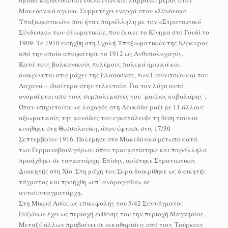
ομάδα καρδιτσιωτών εθελοντών και λαμβάνει μέρος στον
Μακεδονικό αγώνα. Συμμετέχει ενεργά στον «Σύνδεσμο
Υπαξιωματικών» που ήταν παράλληλη με τον «Στρατιωτικό
Σύνδεσμο» των αξιωματικών, που έκανε το Κίνημα στο Γουδί το
1909. Το 1910 εισήχθη στη Σχολή Υπαξιωματικών της Κέρκυρας
από την οποία αποφοίτησε το 1912 ως Ανθυπολοχαγός.
Κατά τους βαλκανικούς πολέμους πολεμά ηρωικά και
διακρίνεται στις μάχες της Ελασσόνας, των Γιαννιτσών και του
Λαχανά – ιδιαίτερα στην τελευταία. Για τον λόγο αυτό
ονομάζεται από τους συμπολεμιστές του ¨μαύρος καβαλάρης¨.
Όταν υπηρετούσε ως λοχαγός στη Λευκάδα μαζί με 11 άλλους
αξιωματικούς της μονάδας του εγκατάλειψε τη θέση του και
κινήθηκε στη Θεσσαλονίκη, όπου έφτασε στις 17/30
Σεπτεμβρίου 1916. Πολέμησε στο Μακεδονικό μέτωπο κατά
των Γερμανοβουλγάρων, όπου τραυματίστηκε και παράλληλα
προάχθηκε σε ταγματάρχη. Επίσης, ορίστηκε Στρατιωτικός
Διοικητής στη Χίο. Στη μάχη του Σκρα διακρίθηκε ως διοικητής
τάγματος και προήχθη «επ’ ανδραγαθία» σε
αντισυνταγματάρχη.
Στη Μικρά Ασία, ως επικεφαλής του 5/42 Συντάγματος
Ευζώνων έχει ως περιοχή ευθύνης του την περιοχή Μαγνησίας.
Μεταξύ άλλων προβαίνει σε εκκαθαρίσεις από τους Τούρκους