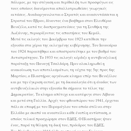
πόλεμος, με την στέγαση και περίθαλψη των προσφύγων εις
τους οποίους διανέμονται απαλλοτριωθείσες γεωργικές
εκτάσεις. Aναδιοργανώνεται ο Στρατός και ανασυντάσσεται η
Στρατιά του Έβρου, δίνοντας ένα βοήθημα στον Ελευθέριο
Βενιζέλο, κατά τις διαπραγματεύσεις για τη Συνθήκη της
Λωζάννης, περιορίζοντας τις απαιτήσεις του Κεμάλ.
Μετά τις εκλογές τον Δεκέμβριο του 1923 κατέθεσε την
εξουσία στα χέρια της εκλεγμένης κυβέρνησης. Τον Ιανουάριο
του 1924 παραιτήθηκε και αποστρατεύτηκε με τον βαθμό του
Αντιστράτηγου. Το 1933 τις εκλογές κέρδιζε η αντιβενιζελική
παράταξη του Παναγή Τσαλδάρη. Πριν ολοκληρωθεί η
ανακοίνωση των αποτελεσμάτων, τη νύχτα της 5ης προς 6ης
Μαρτίου, ο Πλαστήρας οργάνωσε κίνημα υπέρ του Βενιζέλου
και με την έγκριση αυτού, με τη δικαιολογία ότι η άνοδος των
αντιβενιζελικών στην εξουσία θα σήμαινε το τέλος της
Δημοκρατίας. Το κίνημα απέτυχε και κατέφυγε στον Λίβανο
και μετά στη Γαλλία. Αρχές του φθινοπώρου του 1941, έρχεται
πάλι σε επαφή με τον Πυρομάγλου τον οποίο στέλνει στην
Ελλάδα με σκοπό να αναστείλει κάθε ένοπλη αντίσταση, ο
οποίος τελικά προσχώρησε στον ΕΔΕΣ. Ο Πλαστήρας ήταν
ένας, παρά τη θέληση τη δική του, πρόεδρος του ΕΔΕΣ.