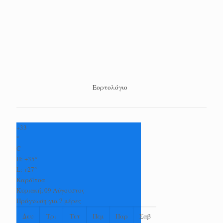
Εορτολόγιο
+
33
°
C
H:
+
35°
L:
+
27°
Καρδίτσα
Κυριακή, 09 Αύγουστος
Πρόγνωση για 7 μέρες
Δευ
Τρι
Τετ
Πεμ
Παρ
Σαβ