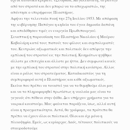
όχι σε κανονικό κρεβάτι: «Συνήθισα, Μεγαλειοτάτη, το ράντζο
από τον στρατό και δεν μπορώ να το αποχωριστώ», της
απάντησε ο υπερήφανος Πλαστήρας.
Αφήνει την τελευταία πνοή την 27η Ιουλίου 1953. Με απόφαση
της κυβέρνησης Παπάγου η κηδεία του έγινε δημοσία δαπάνη
και απεδόθησαν τιμές εν ενεργεία Πρωθυπουργού.
Συνοπτική η παρουσίαση του Πλαστήρα Νικολάου ή Μαύρου
Καβαλάρη κατά τους πιστούς του φίλους και συμπολεμιστές
του. Κεντρώος αξιωματικός και πολιτικός δεν απέφυγε την
εμπλοκή του στρατού εις την πολιτική. Κινημάτων ηγήθηκε
άλλοτε με επιτυχία και άλλοτε με ήττα. Δεν συμφωνεί κανείς
με την εμπλοκή του στρατού στην πολιτική κονίστρα. Άλλος
είναι ο ρόλος του στρατεύματος. Καταδικαστέος για τη
συμπεριφορά αυτή ο Πλαστήρας και κάθε αξιωματικός.
Εκείνο που πρέπει να τονιστεί για να το θυμηθούμε όλοι μας
και να το πληροφορηθεί πρωτίστως η νεολαία μας είναι το
γεγονός ότι πέθανε στην ψάθα. Δεν υπήρχαν χρήματα για το
νεκρικό κουστούμι. Μας φαίνεται παράξενο, ίσως, αλλά αυτή
είναι η πραγματικότητα. Αυτά, θα γράφαμε, τα πρότυπα θα
πρέπει να έχουν όλοι οι πολιτικοί. Όλοι και όχι μόνο η
πλειοψηφία. Εμείς, ως κυρίαρχος Λαός, τέτοιους πολιτικούς να
σταυροδοτούμε