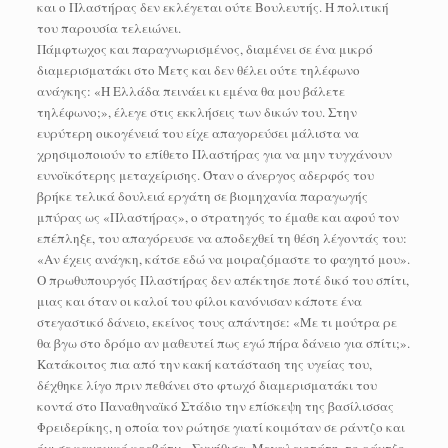
και ο Πλαστήρας δεν εκλέγεται ούτε Βουλευτής. Η πολιτική
του παρουσία τελειώνει.
Πάμφτωχος και παραγνωρισμένος, διαμένει σε ένα μικρό
διαμερισματάκι στο Μετς και δεν θέλει ούτε τηλέφωνο
ανάγκης: «Η Ελλάδα πεινάει κι εμένα θα μου βάλετε
τηλέφωνο;», έλεγε στις εκκλήσεις των δικών του. Στην
ευρύτερη οικογένειά του είχε απαγορεύσει μάλιστα να
χρησιμοποιούν το επίθετο Πλαστήρας για να μην τυγχάνουν
ευνοϊκότερης μεταχείρισης. Όταν ο άνεργος αδερφός του
βρήκε τελικά δουλειά εργάτη σε βιομηχανία παραγωγής
μπύρας ως «Πλαστήρας», ο στρατηγός το έμαθε και αφού τον
επέπληξε, του απαγόρευσε να αποδεχθεί τη θέση λέγοντάς του:
«Αν έχεις ανάγκη, κάτσε εδώ να μοιραζόμαστε το φαγητό μου».
Ο πρωθυπουργός Πλαστήρας δεν απέκτησε ποτέ δικό του σπίτι,
μιας και όταν οι καλοί του φίλοι κανόνισαν κάποτε ένα
στεγαστικό δάνειο, εκείνος τους απάντησε: «Με τι μούτρα ρε
θα βγω στο δρόμο αν μαθευτεί πως εγώ πήρα δάνειο για σπίτι;».
Κατάκοιτος πια από την κακή κατάσταση της υγείας του,
δέχθηκε λίγο πριν πεθάνει στο φτωχό διαμερισματάκι του
κοντά στο Παναθηναϊκό Στάδιο την επίσκεψη της βασίλισσας
Φρειδερίκης, η οποία τον ρώτησε γιατί κοιμόταν σε ράντζο και