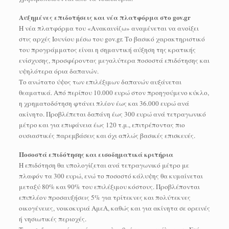
Αυξημένες επιδοτήσεις και νέα πλατφόρμα στο gov.gr
Η νέα πλατφόρμα του «Ανακαινίζω» αναμένεται να ανοίξει
στις αρχές Ιουνίου μέσω του gov.gr. Το βασικό χαρακτηριστικό
του προγράμματος είναι η σημαντική αύξηση της κρατικής
ενίσχυσης, προσφέροντας μεγαλύτερα ποσοστά επιδότησης και
υψηλότερα όρια δαπανών.
Το ανώτατο ύψος των επιλέξιμων δαπανών αυξάνεται
θεαματικά. Από περίπου 10.000 ευρώ στον προηγούμενο κύκλο,
η χρηματοδότηση φτάνει πλέον έως και 36.000 ευρώ ανά
ακίνητο. Προβλέπεται δαπάνη έως 300 ευρώ ανά τετραγωνικό
μέτρο και για επιφάνεια έως 120 τ.μ., επιτρέποντας πιο
ουσιαστικές παρεμβάσεις και όχι απλώς βασικές επισκευές.
Ποσοστά επιδότησης και εισοδηματικά κριτήρια
Η επιδότηση θα υπολογίζεται ανά τετραγωνικό μέτρο με
πλαφόν τα 300 ευρώ, ενώ το ποσοστό κάλυψης θα κυμαίνεται
μεταξύ 80% και 90% του επιλέξιμου κόστους. Προβλέπονται
επιπλέον προσαυξήσεις 5% για τρίτεκνες και πολύτεκνες
οικογένειες, νοικοκυριά ΑμεΑ, καθώς και για ακίνητα σε ορεινές
ή νησιωτικές περιοχές.