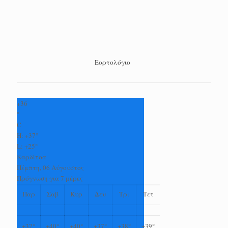
Εορτολόγιο
+
36
°
C
H:
+
37°
L:
+
25°
Καρδίτσα
Πέμπτη, 06 Αύγουστος
Πρόγνωση για 7 μέρες
Παρ
Σαβ
Κυρ
Δευ
Τρι
Τετ
+
37°
+
40°
+
40°
+
37°
+
38°
+
39°