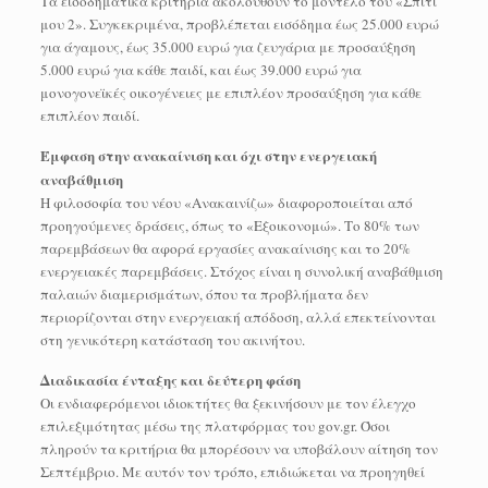
Τα εισοδηματικά κριτήρια ακολουθούν το μοντέλο του «Σπίτι
μου 2». Συγκεκριμένα, προβλέπεται εισόδημα έως 25.000 ευρώ
για άγαμους, έως 35.000 ευρώ για ζευγάρια με προσαύξηση
5.000 ευρώ για κάθε παιδί, και έως 39.000 ευρώ για
μονογονεϊκές οικογένειες με επιπλέον προσαύξηση για κάθε
επιπλέον παιδί.
Έμφαση στην ανακαίνιση και όχι στην ενεργειακή
αναβάθμιση
Η φιλοσοφία του νέου «Ανακαινίζω» διαφοροποιείται από
προηγούμενες δράσεις, όπως το «Εξοικονομώ». Το 80% των
παρεμβάσεων θα αφορά εργασίες ανακαίνισης και το 20%
ενεργειακές παρεμβάσεις. Στόχος είναι η συνολική αναβάθμιση
παλαιών διαμερισμάτων, όπου τα προβλήματα δεν
περιορίζονται στην ενεργειακή απόδοση, αλλά επεκτείνονται
στη γενικότερη κατάσταση του ακινήτου.
Διαδικασία ένταξης και δεύτερη φάση
Οι ενδιαφερόμενοι ιδιοκτήτες θα ξεκινήσουν με τον έλεγχο
επιλεξιμότητας μέσω της πλατφόρμας του gov.gr. Όσοι
πληρούν τα κριτήρια θα μπορέσουν να υποβάλουν αίτηση τον
Σεπτέμβριο. Με αυτόν τον τρόπο, επιδιώκεται να προηγηθεί