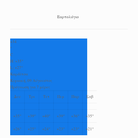
Εορτολόγιο
+
34
°
C
H:
+
35°
L:
+
27°
Καρδίτσα
Κυριακή, 09 Αύγουστος
Πρόγνωση για 7 μέρες
Δευ
Τρι
Τετ
Πεμ
Παρ
Σαβ
+
35°
+
39°
+
40°
+
39°
+
36°
+
35°
+
26°
+
25°
+
24°
+
23°
+
23°
+
21°