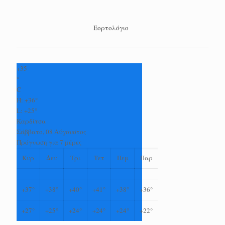
Εορτολόγιο
+
35
°
C
H:
+
36°
L:
+
25°
Καρδίτσα
Σάββατο, 08 Αύγουστος
Πρόγνωση για 7 μέρες
Κυρ
Δευ
Τρι
Τετ
Πεμ
Παρ
+
37°
+
38°
+
40°
+
41°
+
38°
+
36°
+
27°
+
25°
+
24°
+
24°
+
24°
+
22°