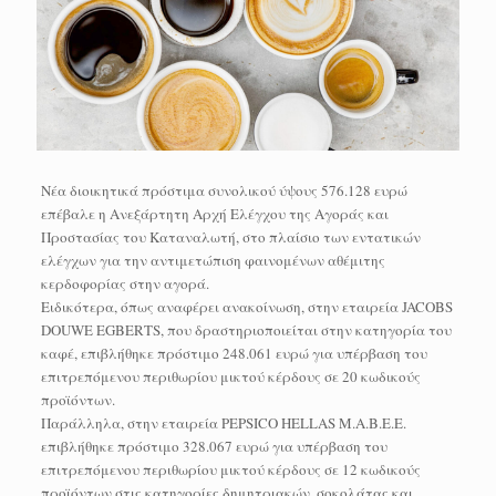
Νέα διοικητικά πρόστιμα συνολικού ύψους 576.128 ευρώ
επέβαλε η Ανεξάρτητη Αρχή Ελέγχου της Αγοράς και
Προστασίας του Καταναλωτή, στο πλαίσιο των εντατικών
ελέγχων για την αντιμετώπιση φαινομένων αθέμιτης
κερδοφορίας στην αγορά.
Ειδικότερα, όπως αναφέρει ανακοίνωση, στην εταιρεία JACOBS
DOUWE EGBERTS, που δραστηριοποιείται στην κατηγορία του
καφέ, επιβλήθηκε πρόστιμο 248.061 ευρώ για υπέρβαση του
επιτρεπόμενου περιθωρίου μικτού κέρδους σε 20 κωδικούς
προϊόντων.
Παράλληλα, στην εταιρεία PEPSICO HELLAS Μ.Α.Β.Ε.Ε.
επιβλήθηκε πρόστιμο 328.067 ευρώ για υπέρβαση του
επιτρεπόμενου περιθωρίου μικτού κέρδους σε 12 κωδικούς
προϊόντων στις κατηγορίες δημητριακών, σοκολάτας και