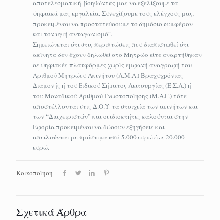
αποτελεσματική, βοηθώντας μας να εξελίξουμε τα
ψηφιακά μας εργαλεία. Συνεχίζουμε τους ελέγχους μας,
προκειμένου να προστατεύσουμε το δημόσιο συμφέρον
και τον υγιή ανταγωνισμό”.
Σημειώνεται ότι στις περιπτώσεις που διαπιστωθεί ότι
ακίνητα δεν έχουν δηλωθεί στο Μητρώο είτε αναρτήθηκαν
σε ψηφιακές πλατφόρμες χωρίς εμφανή αναγραφή του
Αριθμού Μητρώου Ακινήτου (Α.Μ.Α.) Βραχυχρόνιας
Διαμονής ή του Ειδικού Σήματος Λειτουργίας (Ε.Σ.Λ.) ή
του Μοναδικού Αριθμού Γνωστοποίησης (Μ.Α.Γ.) τότε
αποστέλλονται στις Δ.Ο.Υ. τα στοιχεία των ακινήτων και
των “Διαχειριστών” και οι ιδιοκτήτες καλούνται στην
Εφορία προκειμένου να δώσουν εξηγήσεις και
απειλούνται με πρόστιμα από 5.000 ευρώ έως 20.000
ευρώ.
Κοινοποίηση
Σχετικά Άρθρα