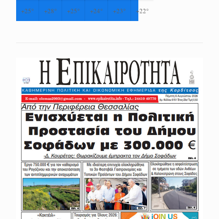
+
25°
+
28°
+
25°
+
24°
+
23°
+
22°