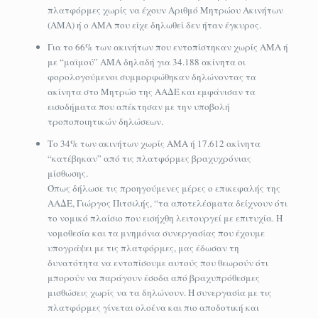
πλατφόρμες χωρίς να έχουν Αριθμό Μητρώου Ακινήτων
(ΑΜΑ) ή o AMA που είχε δηλωθεί δεν ήταν έγκυρος.
Για το 66% των ακινήτων που εντοπίστηκαν χωρίς ΑΜΑ ή
με “μαϊμού” ΑΜΑ δηλαδή για 34.188 ακίνητα οι
φορολογούμενοι συμμορφώθηκαν δηλώνοντας τα
ακίνητα στο Μητρώο της ΑΑΔΕ και εμφάνισαν τα
εισοδήματα που απέκτησαν με την υποβολή
τροποποιητικών δηλώσεων.
Το 34% των ακινήτων χωρίς ΑΜΑ ή 17.612 ακίνητα
“κατέβηκαν” από τις πλατφόρμες βραχυχρόνιας
μίσθωσης.
Όπως δήλωσε τις προηγούμενες μέρες ο επικεφαλής της
ΑΑΔΕ, Γιώργος Πιτσιλής, “τα αποτελέσματα δείχνουν ότι
το νομικό πλαίσιο που εισήχθη λειτουργεί με επιτυχία. Η
νομοθεσία και τα μνημόνια συνεργασίας που έχουμε
υπογράψει με τις πλατφόρμες, μας έδωσαν τη
δυνατότητα να εντοπίσουμε αυτούς που θεωρούν ότι
μπορούν να παράγουν έσοδα από βραχυπρόθεσμες
μισθώσεις χωρίς να τα δηλώνουν. Η συνεργασία με τις
πλατφόρμες γίνεται ολοένα και πιο αποδοτική και