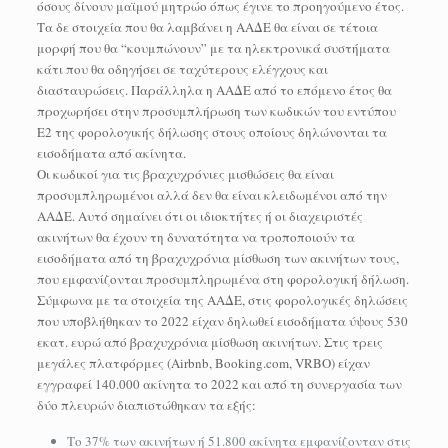
όσους δίνουν μαϊμού μητρώο όπως έγινε το προηγούμενο έτος.
Τα δε στοιχεία που θα λαμβάνει η ΑΑΔΕ θα είναι σε τέτοια
μορφή που θα “κουμπώνουν” με τα ηλεκτρονικά συστήματα
κάτι που θα οδηγήσει σε ταχύτερους ελέγχους και
διασταυρώσεις. Παράλληλα η ΑΑΔΕ από το επόμενο έτος θα
προχωρήσει στην προσυμπλήρωση των κωδικών του εντύπου
Ε2 της φορολογικής δήλωσης στους οποίους δηλώνονται τα
εισοδήματα από ακίνητα.
Οι κωδικοί για τις βραχυχρόνιες μισθώσεις θα είναι
προσυμπληρωμένοι αλλά δεν θα είναι κλειδωμένοι από την
ΑΑΔΕ. Αυτό σημαίνει ότι οι ιδιοκτήτες ή οι διαχειριστές
ακινήτων θα έχουν τη δυνατότητα να τροποποιούν τα
εισοδήματα από τη βραχυχρόνια μίσθωση των ακινήτων τους,
που εμφανίζονται προσυμπληρωμένα στη φορολογική δήλωση.
Σύμφωνα με τα στοιχεία της ΑΑΔΕ, στις φορολογικές δηλώσεις
που υποβλήθηκαν το 2022 είχαν δηλωθεί εισοδήματα ύψους 530
εκατ. ευρώ από βραχυχρόνια μίσθωση ακινήτων. Στις τρεις
μεγάλες πλατφόρμες (Airbnb, Booking.com, VRBO) είχαν
εγγραφεί 140.000 ακίνητα το 2022 και από τη συνεργασία των
δύο πλευρών διαπιστώθηκαν τα εξής:
Το 37% των ακινήτων ή 51.800 ακίνητα εμφανίζονταν στις