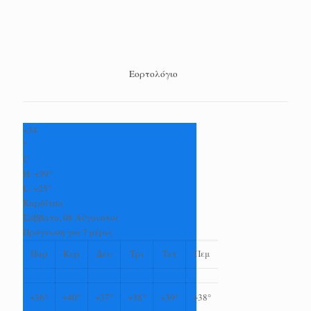
Εορτολόγιο
+
34
°
C
H:
+
39°
L:
+
25°
Καρδίτσα
Σάββατο, 08 Αύγουστος
Πρόγνωση για 7 μέρες
Παρ
Κυρ
Δευ
Τρι
Τετ
Πεμ
+
36°
+
40°
+
37°
+
38°
+
39°
+
38°