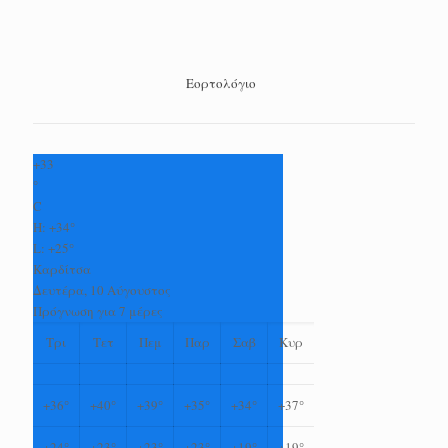
Εορτολόγιο
+
33
°
C
H:
+
34°
L:
+
25°
Καρδίτσα
Δευτέρα, 10 Αύγουστος
Πρόγνωση για 7 μέρες
Τρι
Τετ
Πεμ
Παρ
Σαβ
Κυρ
+
36°
+
40°
+
39°
+
35°
+
34°
+
37°
+
24°
+
23°
+
23°
+
23°
+
19°
+
19°