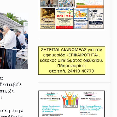
ία
 Φεστιβάλ
οπικών
υ
μένη στην
 απέδειξε