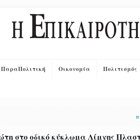
ΠαραΠολιτική
Οικονομία
Πολιτισμός
ώτη στο οδικό κύκλωμα Λίμνης Πλασ