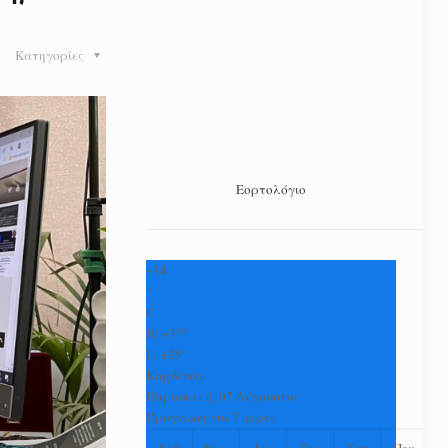
Κατηγορίες
Εορτολόγιο
+
34
°
C
H:
+
37°
L:
+
25°
Καρδίτσα
Παρασκευή, 07 Αύγουστος
Πρόγνωση για 7 μέρες
Σαβ
Κυρ
Δευ
Τρι
Τετ
Πεμ