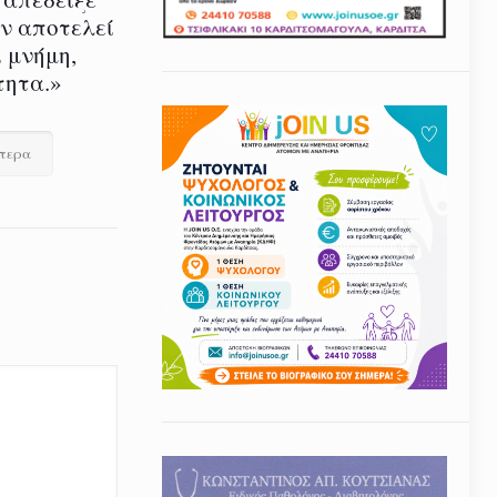
εν αποτελεί
 μνήμη,
τητα.»
ότερα