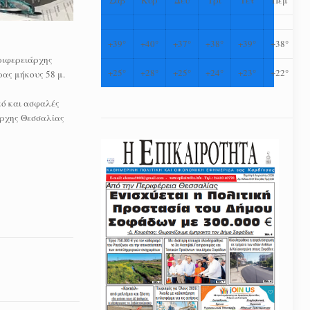
+
39°
+
40°
+
37°
+
38°
+
39°
+
38°
ριφερειάρχης
+
25°
+
28°
+
25°
+
24°
+
23°
+
22°
ας μήκους 58 μ.
κό και ασφαλές
άρχης Θεσσαλίας