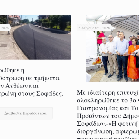
 2026
5 Αυγούστου, 2026
ρώθηκε η
όστρωση σε τμήματα
ν Ανθέων και
Με ιδιαίτερη επιτυχ
ρώνη στους Σοφάδες.
ολοκληρώθηκε το 3ο
Γαστρονομίας και Τ
Διαβάστε Περισσότερα
Προϊόντων του Δήμο
Σοφάδων.-«Η φετινή
διοργάνωση, αφιερω
προσφυγική κουζίνα,