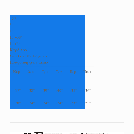
+
37
°
C
H:
+
38°
L:
+
25°
Καρδίτσα
Σάββατο, 08 Αύγουστος
Πρόγνωση για 7 μέρες
Κυρ
Δευ
Τρι
Τετ
Πεμ
Παρ
+
37°
+
38°
+
39°
+
40°
+
38°
+
36°
+
28°
+
24°
+
24°
+
24°
+
23°
+
23°