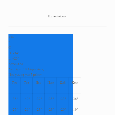
Εορτολόγιο
+
34
°
C
H:
+
34°
L:
+
25°
Καρδίτσα
Δευτέρα, 10 Αύγουστος
Πρόγνωση για 7 μέρες
Τρι
Τετ
Πεμ
Παρ
Σαβ
Κυρ
+
38°
+
40°
+
39°
+
35°
+
33°
+
36°
+
25°
+
26°
+
23°
+
23°
+
20°
+
19°