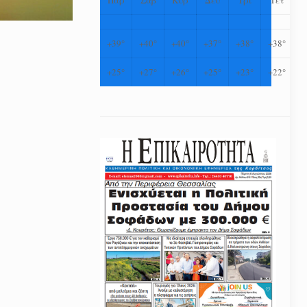
+
39°
+
40°
+
40°
+
37°
+
38°
+
38°
+
25°
+
27°
+
26°
+
25°
+
23°
+
22°