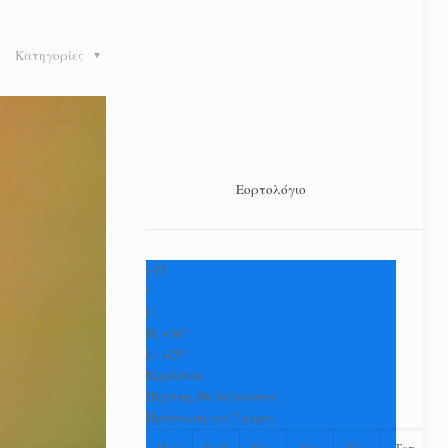
Κατηγορίες
Εορτολόγιο
+
35
°
C
H:
+
36°
L:
+
25°
Καρδίτσα
Πέμπτη, 06 Αύγουστος
Πρόγνωση για 7 μέρες
Παρ
Σαβ
Κυρ
Δευ
Τρι
Τετ