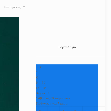
Κατηγορίες
Εορτολόγιο
+
34
°
C
H:
+
39°
L:
+
25°
Καρδίτσα
Σάββατο, 08 Αύγουστος
Πρόγνωση για 7 μέρες
Παρ
Κυρ
Δευ
Τρι
Τετ
Πεμ