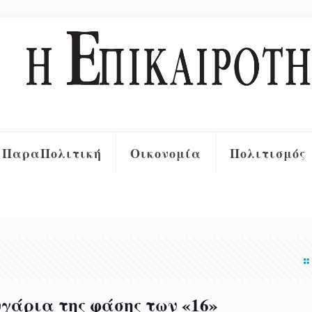
ΠαραΠολιτική
Οικονομία
Πολιτισμός
υγάρια της φάσης των «16»