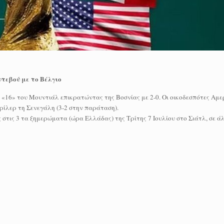
ντεβού με το Βέλγιο
 «16» του Μουντιάλ επικρατώντας της Βοσνίας με 2-0. Οι οικοδεσπότες Αμε
θρίλερ τη Σενεγάλη (3-2 στην παράταση).
στις 3 τα ξημερώματα (ώρα Ελλάδας) της Τρίτης 7 Ιουλίου στο Σιάτλ, σε ά