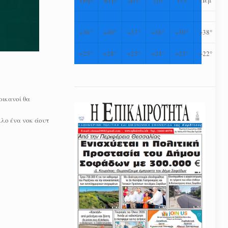
+
36°
+
40°
+
37°
+
38°
+
39°
+
38°
+
25°
+
28°
+
25°
+
24°
+
23°
+
22°
ρικανοί θα
λλο ένα νοκ άουτ