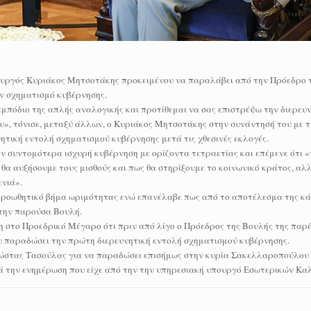
ουργός Κυριάκος Μητσοτάκης προκειμένου να παραλάβει από την Πρόεδρο 
ν σχηματισμό κυβέρνησης.
μπόδιο της απλής αναλογικής και προτίθεμαι να σας επιστρέψω την διερευν
ου», τόνισε, μεταξύ άλλων, ο Κυριάκος Μητσοτάκης στην συνάντησή του με τ
τική εντολή σχηματισμού κυβέρνησης μετά τις χθεσινές εκλογές.
ν συντομότερα ισχυρή κυβέρνηση με ορίζοντα τετραετίας και επέμενε ότι «
α αυξήσουμε τους μισθούς και πως θα στηρίξουμε το κοινωνικό κράτος, αλλ
ενιά».
προωθητικό βήμα ωριμότητας ενώ επανέλαβε πως από το αποτέλεσμα της κά
 την παρούσα Βουλή.
 στο Προεδρικό Μέγαρο ότι πριν από λίγο ο Πρόεδρος της Βουλής της παρ
υ παραδώσει την πρώτη διερευνητική εντολή σχηματισμού κυβέρνησης.
ώστας Τασούλας για να παραδώσει επισήμως στην κυρία Σακελλαροπούλου 
ά την ενημέρωση που είχε από την την υπηρεσιακή υπουργό Εσωτερικών Κα