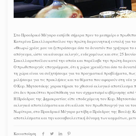
Στο Προεδρικό Μέγαρο εισήλθε σήμερα πριν το μεσημέρι ο πρωθυπ
Κατερίνα Σακελλαροπούλου την πρώτη διερευνητική εντολή για το
«Θεωρώ χρέος μου να ξεπεράσουμε όσο το δυνατόν πιο γρήγορα το ε
απόγευμα, ώστε να κάνουμε εκλογές, ενδεχομένως και στις 25 Ιουνί
Σακελλαροπούλου κατά την οποία και παρέλαβε την πρώτη διερευνη
Ο πρωθυπουργός υπογράμμισε, ότι η χώρα χρειάζεται όσο το δυνατό
τη χώρα είναι να συζητήσουμε για τα πραγματικά προβλήματα, πως θ
μιλήσουμε για τις προκλήσεις και τα θέματα που αφορούν στη νέα γ
Ο Κυρ. Μητσοτάκης χαρακτήρισε το χθεσινό εκλογικό αποτέλεσμα 
ότι δεν προκύπτει προϋπόθεση για τον σχηματισμό κυβέρνησης από
Η Πρόεδρος της Δημοκρατίας είπε υποδεχόμενη τον Κυρ. Μητσοτάκη
εκλογικά αποτελέσματα και ότι κάλεσε τον πρωθυπουργό για να το
Νωρίτερα, στο Προεδρικό Μέγαρο μετέβη ο Πρόεδρος της Βουλής Κ
αποτελέσματα και την κοινοβουλευτική δύναμη των κομμάτων, μετ
Κοινοποίηση