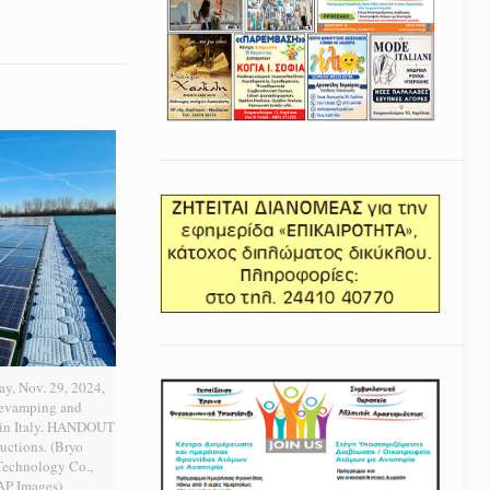
ay, Nov. 29, 2024,
Revamping and
t in Italy. HANDOUT
uctions. (Bryo
echnology Co.,
 AP Images)