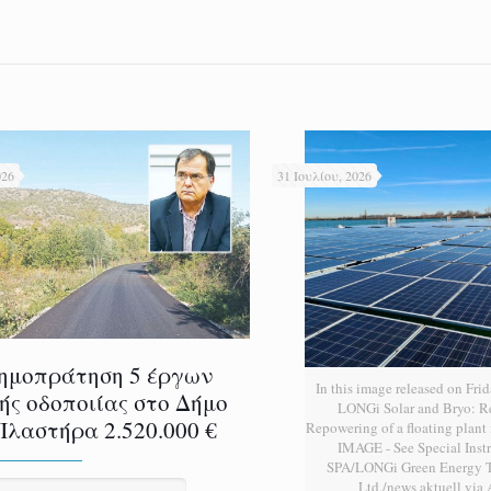
026
31 Ιουλίου, 2026
ημοπράτηση 5 έργων
In this image released on Frid
ής οδοποιίας στο Δήμο
LONGi Solar and Bryo: 
Πλαστήρα 2.520.000 €
Repowering of a floating plan
IMAGE - See Special Instr
SPA/LONGi Green Energy T
Ltd./news aktuell via