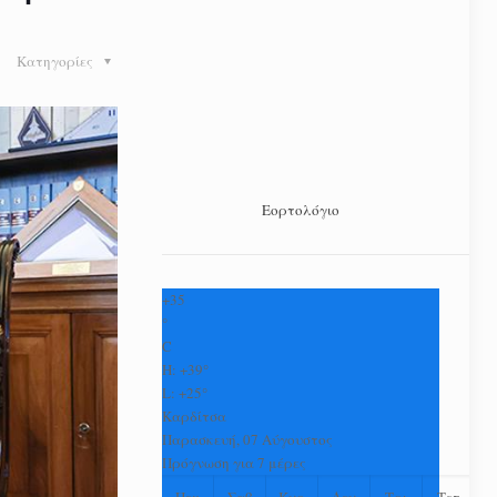
Κατηγορίες
Εορτολόγιο
+
35
°
C
H:
+
39°
L:
+
25°
Καρδίτσα
Παρασκευή, 07 Αύγουστος
Πρόγνωση για 7 μέρες
Πεμ
Σαβ
Κυρ
Δευ
Τρι
Τετ