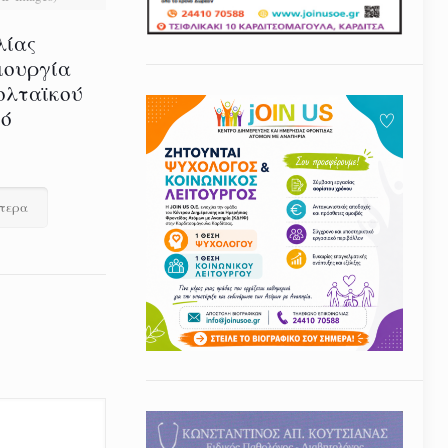
λίας
ιουργία
ολταϊκού
τό
ότερα