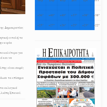
+
36°
+
40°
+
40°
+
37°
+
38°
+
38°
+
25°
+
27°
+
26°
+
25°
+
23°
+
22°
της Δημοκρατίας
ητική εντολή το
ην κυρία
το καλύτερο για
ά και να
λπης είναι σαφές
έδωσε τα επίσημα
τα εκλογικά
λλιόπη Σπανού.