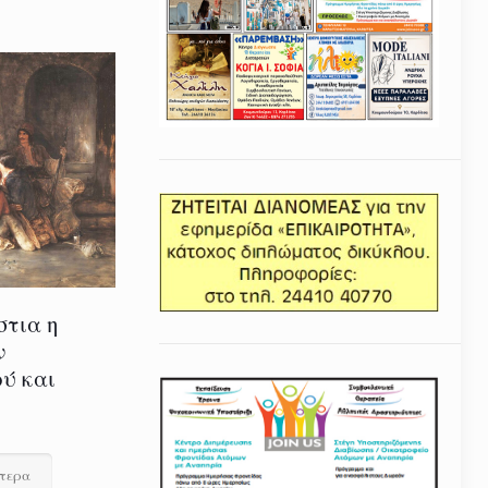
στια η
ν
ύ και
ότερα