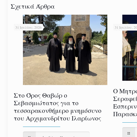
Σχετικά Άρθρα
31 Ιουλίου, 2026
31 Ιουλίου, 2
Ο Μητρο
Στο Όρος Θαβώρ ο
Σεραφεί
Σεβασμιώτατος για το
Εσπεριν
τεσσαρακονθήμερο μνημόσυνο
Παρασκε
του Αρχιμανδρίτου Ιλαρίωνος