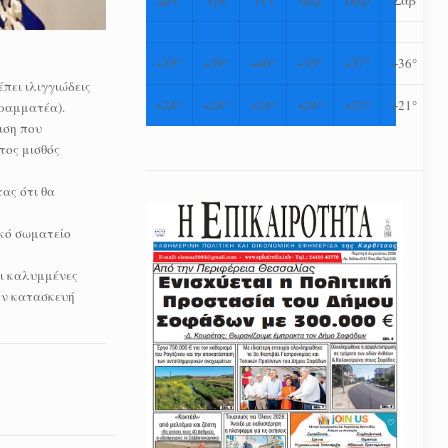
+
35°
+
39°
+
40°
+
39°
+
37°
+
36°
πει ιλιγγιώδεις
+
24°
+
24°
+
24°
+
24°
+
23°
+
21°
Γραμματέα).
ιση που
τος μισθός
ας ότι θα
ικό σωματείο
αι καλυμμένες
ην κατασκευή