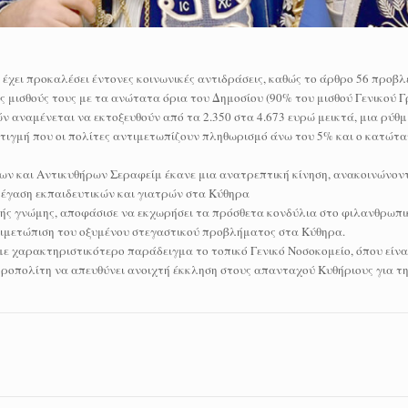
έχει προκαλέσει έντονες κοινωνικές αντιδράσεις, καθώς το άρθρο 56 προβλέ
ς μισθούς τους με τα ανώτατα όρια του Δημοσίου (90% του μισθού Γενικού 
 αναμένεται να εκτοξευθούν από τα 2.350 στα 4.673 ευρώ μεικτά, μια ρύθμ
τιγμή που οι πολίτες αντιμετωπίζουν πληθωρισμό άνω του 5% και ο κατώτα
ων και Αντικυθήρων Σεραφείμ έκανε μια ανατρεπτική κίνηση, ανακοινώνοντ
στέγαση εκπαιδευτικών και γιατρών στα Κύθηρα
ινής γνώμης, αποφάσισε να εκχωρήσει τα πρόσθετα κονδύλια στο φιλανθρωπ
τιμετώπιση του οξυμένου στεγαστικού προβλήματος στα Κύθηρα.
 με χαρακτηριστικότερο παράδειγμα το τοπικό Γενικό Νοσοκομείο, όπου είν
ητροπολίτη να απευθύνει ανοιχτή έκκληση στους απανταχού Κυθήριους για τ