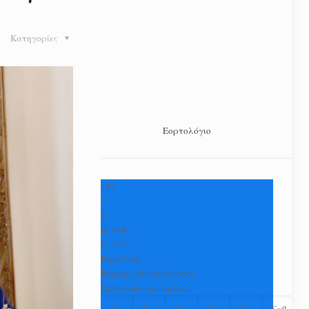
Κατηγορίες
Εορτολόγιο
+
37
°
C
H:
+
38°
L:
+
27°
Καρδίτσα
Κυριακή, 09 Αύγουστος
Πρόγνωση για 7 μέρες
Δευ
Τρι
Τετ
Πεμ
Παρ
Σαβ