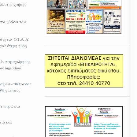
κώλυτης χρήσης
ται, βάσει του
ότητας Ο.Τ.Α. Α’
γαλύτερη ή ίση
σμών παραχώρησης
των δημοσίως
εταξύ Αναθέτουσας
0% για τους
τ. ευρώ και
ια και