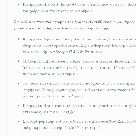
Κατηγορία ΙΙ: Φορείς Εκμετάλλευσης Υποδομών Φόρτισης Η/Ο (
του χώρου εγκατάστασης του σταθμού.
Ο συνολικός προϋπολογισμός της δράσης είναι 80 εκατ. ευρώ, προέ
χώρου εγκατάστασης των σταθμών φόρτισης, ως εξής:
Κατηγορία Α με προϋπολογισμό 30 εκατ. ευρώ (που κατανέμεται
βαθμού και περιλαμβάνονται σε Σχέδια Φόρτισης Ηλεκτρικών Οχ
των εφτά κόμμα τέσσερα (7,4) kW. Επιπλέον:
Οι δυνητικοί Δικαιούχοι της Κατηγορίας Α είναι οι Παραχωρη
(σύμφωνα με τα πρότυπα τεύχη της παρ. 2 του αρ. 16 του ν. 47
προσβάσιμων αυτών σταθμών.
Τα ποσοστά ενίσχυσης για τους δικαιούχους αυτής της κατηγο
Αρχής και Παραχωρησιούχου, ενώ τίθενται ανώτατα ποσοστά εν
μικρότερους πληθυσμιακά Δήμους.
Κατηγορία Β για σταθμούς φόρτισης που εγκαθίστανται σε χώρ
επιμέρους κατανομή ως εξής:
Σταθμοί φόρτισης επί των αξόνων του Διευρωπαϊκού Δικτύου 
σιδηροδρομικοί σταθμοί (π/υ 15 εκατ. ευρώ)