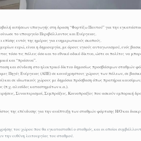
ποβολή αιτήσεων υπαγωγής στη δραση “Φορτίζω Παντού” για την εγκατάστα
οίνωσε το υπουργείο Περιβάλλοντος και Ενέργειας.
σει επίσης εντός της ημέρας για ενημερωτικούς σκοπούς.
υρίων ευρώ, είναι η δημιουργία, με όρους υγιούς ανταγωνισμού, ενός βασι
ς τόσο τις πόλεις όσο και το εθνικό οδικό δίκτυο, ώστε οι πολίτες να μπο
μικά και “πράσινα”.
σταση και σύνδεση στο ηλεκτρικό δίκτυο δημοσίως προσβάσιμων σταθμών φό
ες Πηγές Ενέργειας (ΑΠΕ) σε κοινόχρηστους χώρους των πόλεων, σε βασικ
μοί) και σε ιδιωτικούς χώρους με δημόσια πρόσβαση όπως πρατήρια καυσίμων
 (π.χ. αλυσίδες καταστημάτων κ.α.).
χειρήσεις, Συναιτερισμοί, Συμπράξεις, Κοινοπραξίες που ασκούν εμπορική δ
κόστος της επένδυσης για την ανάπτυξη των σταθμών φόρτισης Η/Ο και διακρ
χρήσης του χώρου που θα εγκατασταθεί ο σταθμός, και οι οποίοι συμβάλλοντ
ν την ευθύνη λειτουργίας του σταθμού.