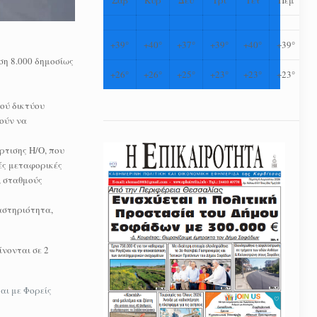
+
39°
+
40°
+
37°
+
39°
+
40°
+
39°
ση 8.000 δημοσίως
+
26°
+
26°
+
25°
+
23°
+
23°
+
23°
κού δικτύου
ρούν να
ρτισης Η/Ο, που
ές μεταφορικές
, σταθμούς
ραστηριότητα,
ίνονται σε 2
αι με Φορείς