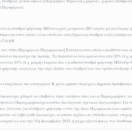
 σταθμούς αυτοκινήτων (επιχειρήσεις πάρκινγκ), μαρίνες, χώρους στάθμευσ
ά Περιφέρεια)
μόνο οι σταθμοί φόρτισης Η/Ο συνεχούς ρεύματος (DC) ισχύος μεγαλύτερης ή
 πάρκινγκ) στις οποίες είναι επιπλέον επιλέξιμοι και σταθμοί εναλλασσόμεν
(7,4) kW.
τον τόπο (Περιφέρεια /Περιφερειακή Ενότητα) στον οποίο εγκαθίστανται οι
ποτελεί δικαιούχο της δράσης. Τα ποσοστά αυτά κυμαίνονται από 20% (π.χ. 
ν) έως 65% (π.χ. μικρή εταιρεία που εγκαθιστά σταθμό φόρτισης Η/Ο στην Θ
ό φόρτισης αναλόγως την ισχύ εξόδου του σταθμού και τον τρόπο σύνδεσής τ
ων ενισχύσεων της κατηγορίας Β, μόνο εφόσον παρέχουν δημόσια πρόσβαση κ
.
δικαιούχος μπορεί να υποβάλει τόσες αιτήσεις όσες και οι Παραχωρήσεις γι
αποτελεί Παραχωρησιούχο κατόπιν διενέργειας σχετικού διαγωνισμού. Για τ
ήσεις γίνονται για σταθμούς φόρτισης εντός της ίδιας Περιφέρειας) και εφόσο
ούται να λάβει κάθε δικαιούχος, οι οποίοι ισχύουν σε επίπεδο ενιαίας επιχεί
οιχτό έως και την 31η Δεκεμβρίου 2023, ή μέχρι εξαντλήσεως των διαθέσι