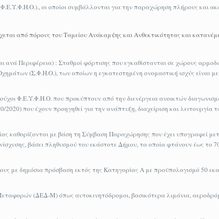
Φ.Ε.Υ.Φ.Η.Ο.)., οι οποίοι συμβάλλονται για την παραχώρηση πλήρους και α
ρχεται από πόρους του Ταμείου Ανάκαμψης και Ανθεκτικότητας και κατανέμε
 ανά Περιφέρεια) : Σταθμοί φόρτισης που εγκαθίστανται σε χώρους αρμοδι
ημάτων (Σ.Φ.Η.Ο.), των οποίων η εγκατεστημένη ονομαστική ισχύς είναι με
σιούχοι Φ.Ε.Υ.Φ.Η.Ο. που προκύπτουν από την διενέργεια ανοικτών διαγωνι
10/2020) που έχουν προηγηθεί για την ανάπτυξη, διαχείριση και λειτουργία 
ρίας καθορίζονται με βάση τη Σύμβαση Παραχώρησης που έχει υπογραφεί μ
ίσχυσης, βάσει πληθυσμού του εκάστοτε Δήμου, τα οποία φτάνουν έως το 7
ους με δημόσια πρόσβαση εκτός της Κατηγορίας Α με προϋπολογισμό 50 εκα
Μεταφορών (ΔΕΔ-Μ) όπως αυτοκινητόδρομοι, βασικότερα λιμάνια, αεροδρόμ