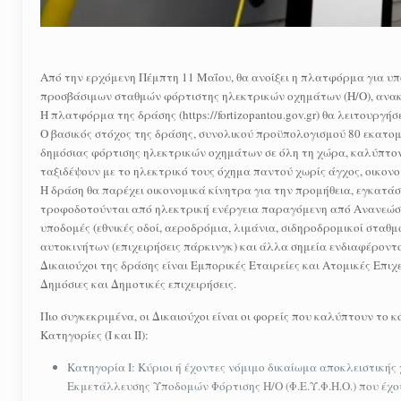
Από την ερχόμενη Πέμπτη 11 Μαΐου, θα ανοίξει η πλατφόρμα για υ
προσβάσιμων σταθμών φόρτιστης ηλεκτρικών οχημάτων (Η/Ο), ανακ
Η πλατφόρμα της δράσης (https://fortizopantou.gov.gr) θα λειτουργή
Ο βασικός στόχος της δράσης, συνολικού προϋπολογισμού 80 εκατομμ
δημόσιας φόρτισης ηλεκτρικών οχημάτων σε όλη τη χώρα, καλύπτοντα
ταξιδέψουν με το ηλεκτρικό τους όχημα παντού χωρίς άγχος, οικονο
Η δράση θα παρέχει οικονομικά κίνητρα για την προμήθεια, εγκατά
τροφοδοτούνται από ηλεκτρική ενέργεια παραγόμενη από Ανανεώσιμ
υποδομές (εθνικές οδοί, αεροδρόμια, λιμάνια, σιδηροδρομικοί σταθ
αυτοκινήτων (επιχειρήσεις πάρκινγκ) και άλλα σημεία ενδιαφέροντος
Δικαιούχοι της δράσης είναι Εμπορικές Εταιρείες και Ατομικές Επι
Δημόσιες και Δημοτικές επιχειρήσεις.
Πιο συγκεκριμένα, οι Δικαιούχοι είναι οι φορείς που καλύπτουν το 
Κατηγορίες (Ι και ΙΙ):
Κατηγορία Ι: Κύριοι ή έχοντες νόμιμο δικαίωμα αποκλειστικής 
Εκμετάλλευσης Υποδομών Φόρτισης Η/Ο (Φ.Ε.Υ.Φ.Η.Ο.) που έχου