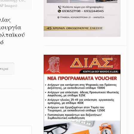
 AP Images)
λίας
ιουργία
ολταϊκού
τό
ότερα