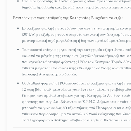
Σταθμοί φόρτισης σε λοιπούς χώρους όπως πρατήρια καυσίμων,
δημόσια πρόσβαση κ.α.. (π/υ 35 εκατ. ευρώ που κατανέμεται αν
Επιπλέον για τους σταθμούς της Κατηγορίας Β ισχύουν τα εξής:
Eπιλέξιμοι για λήψη ενισχύσεων για αυτή την κατηγορία είναι 
(30) kW, με εξαίρεση τους σταθμούς αυτοκινήτων (επιχειρήσεις
με ονομαστική ισχύ μεγαλύτερη ή ίση των εφτά κόμμα τέσσερα 
Τα ποσοστά ενίσχυσης για αυτή την κατηγορία εξαρτώνται από 
και από το μέγεθος της εταιρείας (μεγάλη/μεσαία/μικρή) που α
που εγκαθιστά σταθμό φόρτισης Η/Ο στον Κεντρικό Τομέα Αθηνώ
τίθεται μέγιστο ύψος συνολικής επιλέξιμης δαπάνης ανά σταθμ
παροχής) στο ηλεκτρικό δίκτυο.
Οι σταθμοί φόρτισης Η/Ο θεωρούνται επιλέξιμοι για τη λήψη τ
12-ωρη βάση καθημερινά και για πέντε (5) ημέρες την εβδομάδα
Ως προς τον αριθμό αιτήσεων για την Κατηγορία Α ο δυνητικός 
φόρτισης που περιλαμβάνονται σε Σ.Φ.Η.Ο. Δήμων στις οποίες 
μπορούν να γίνουν έως έξι (6) αιτήσεις ανά Περιφέρεια (οι αιτ
τιθέμενοι περιορισμοί για το συνολικό ποσό ενίσχυσης που δικαι
Το πληροφοριακό σύστημα υποβολής αιτήσεων θα παραμείνει αν