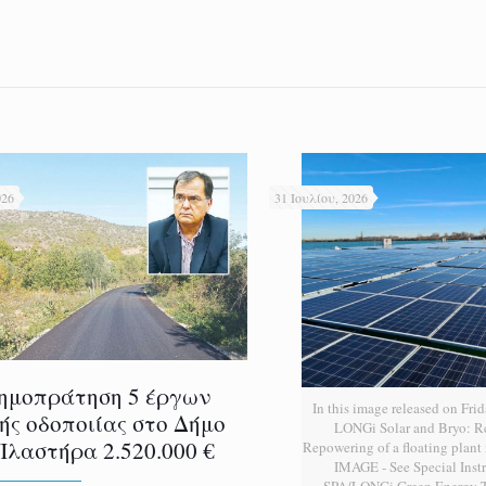
026
31 Ιουλίου, 2026
ημοπράτηση 5 έργων
In this image released on Frid
ής οδοποιίας στο Δήμο
LONGi Solar and Bryo: 
Πλαστήρα 2.520.000 €
Repowering of a floating plan
IMAGE - See Special Instr
SPA/LONGi Green Energy T