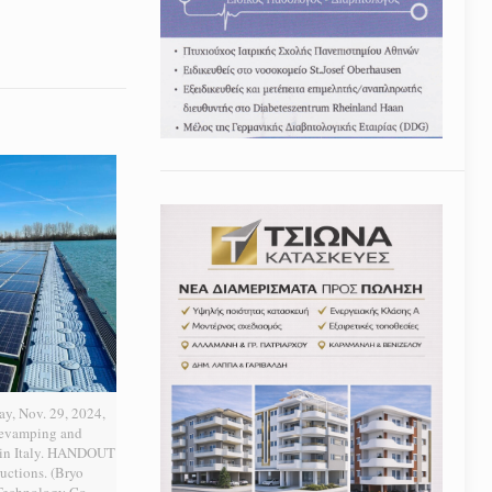
ay, Nov. 29, 2024,
Revamping and
t in Italy. HANDOUT
uctions. (Bryo
echnology Co.,