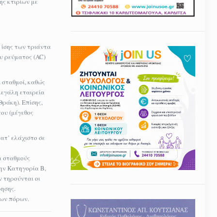
ης κτιρίων με
 ίσης των τριάντα
ου ρεύματος (AC)
 σταθμοί, καθώς
μεγάλη εταιρεία
ράκη). Επίσης,
ου (μέγεθος
ατ’ ελάχιστο σε
α σταθμούς
ην Κατηγορία Β,
ν τηρούνται οι
ρησης.
μων πόρων.