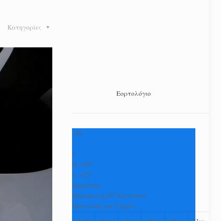
Κατηγορίες
Εορτολόγιο
+
36
°
C
H:
+
38°
L:
+
25°
Καρδίτσα
Παρασκευή, 07 Αύγουστος
Πρόγνωση για 7 μέρες
Σαβ
Κυρ
Δευ
Τρι
Τετ
Πεμ