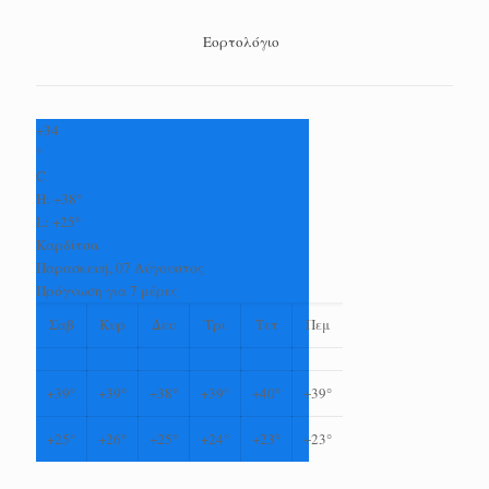
Εορτολόγιο
+
34
°
C
H:
+
38°
L:
+
25°
Καρδίτσα
Παρασκευή, 07 Αύγουστος
Πρόγνωση για 7 μέρες
Σαβ
Κυρ
Δευ
Τρι
Τετ
Πεμ
+
39°
+
39°
+
38°
+
39°
+
40°
+
39°
+
25°
+
26°
+
25°
+
24°
+
23°
+
23°