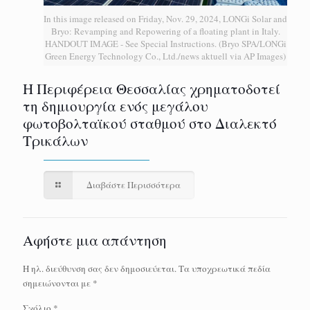
In this image released on Friday, Nov. 29, 2024, LONGi Solar and
Bryo: Revamping and Repowering of a floating plant in Italy.
HANDOUT IMAGE - See Special Instructions. (Bryo SPA/LONGi
Green Energy Technology Co., Ltd./news aktuell via AP Images)
H Περιφέρεια Θεσσαλίας χρηματοδοτεί
τη δημιουργία ενός μεγάλου
φωτοβολταϊκού σταθμού στο Διαλεκτό
Τρικάλων
Διαβάστε Περισσότερα
Αφήστε μια απάντηση
Η ηλ. διεύθυνση σας δεν δημοσιεύεται.
Τα υποχρεωτικά πεδία
σημειώνονται με
*
Σχόλιο
*