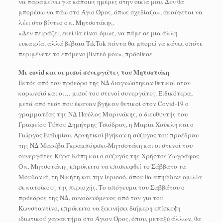
να παραμείνω για κάποιες ημέρες στην οικία μου. Δεν θα
μπορέσω να πάω στο Άγιο Όρος, όπως σχεδίαζα», ακούγεται να
λέει στο βίντεο ο κ. Μητσοτάκης.
«Δεν πειράζει, εκεί θα είναι όμως, να πάμε σε μια άλλη
ευκαιρία, αλλά βέβαια TikTok πάντα θα μπορώ να κάνω, οπότε
περιμένετε το επόμενο βίντεό μου», πρόσθεσε.
Με covid και οι μισοί συνεργάτες του Μητσοτάκη
Εκτός από τον πρόεδρο της ΝΔ διαγνώστηκαν θετικοί στον
κορωνοϊό και οι… μισοί του στενοί συνεργάτες. Ειδικότερα,
μετά από τεστ που έκαναν βγήκαν θετικοί στον Covid-19 ο
γραμματέας της ΝΔ Παύλος Μαρινάκης, ο διευθυντής του
Γραφείου Τύπου Δημήτρης Τσιόδρας, η Μαρία Χούκλη και ο
Γιώργος Ευθυμίου. Αρνητικοί βγήκαν η σύζυγος του προέδρου
της ΝΔ Μαρέβα Γκραμπόφσκι-Μητσοτάκη και οι στενοί του
συνεργάτες Κύρα Κάπη και ο σύζυγός της Χρήστος Ζωγράφος.
Ο κ. Μητσοτάκης επρόκειτο να επισκεφθεί το Σάββατο τα
Μουδανιά, τη Νικήτη και την Ιερισσό, όπου θα απηύθυνε ομιλία
σε κατοίκους της περιοχής. Το απόγευμα του Σαββάτου ο
πρόεδρος της ΝΔ, συνοδευόμενος από τον γιο του
Κωνσταντίνο, επρόκειτο να ξεκινήσει διήμερη επίσκεψη
ιδιωτικού χαρακτήρα στο Άγιον Όρος, όπου, μεταξύ άλλων, θα