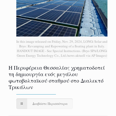
In this image released on Friday, Nov. 29, 2024, LONGi Solar and
Bryo: Revamping and Repowering of a floating plant in Italy.
HANDOUT IMAGE - See Special Instructions. (Bryo SPA/LONGi
Green Energy Technology Co., Ltd./news aktuell via AP Images)
H Περιφέρεια Θεσσαλίας χρηματοδοτεί
τη δημιουργία ενός μεγάλου
φωτοβολταϊκού σταθμού στο Διαλεκτό
Τρικάλων
Διαβάστε Περισσότερα