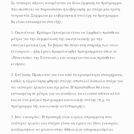
Σε τέσσερις άξονες αναμένεται να δίνει έμφαση το πρόγραμμα
που σκοπεύει να παρουσιάσει η κυβέρνηση, με στόχο μία τρίτη
τετραετία. Σύμφωνα με κυβερνητικά στελέχη το πρόγραμμα
θα είναι εστιασμένο στα εξής:
1. Οικογένεια: Κρίσιμο ζητούμενο είναι να ληφθούν πρόσθετα
μέτρα για την συμφιλίωση της οικογενειακής με την
επαγγελματική ζωή. Το βάρος θα πέσει στη στήριξη των νέων
ζευγαριών – ήδη έχουν δρομολογηθεί προγράμματα όπως οι
«Νταντάδες της Γειτονιάς» και αναμένονται και πρόσθετες
κινήσεις.
2. Στέγαση: Πρόκειται για ένα από τα κρισιμότερα στοιχήματα,
καθώς η εξερεύνηση φθηνής στέγης αποτελεί δύσκολο στόχο για
τις νεότερες ηλικίες και όχι μόνο. Η προσπάθεια θα είναι
εστιασμένη σε μέτρα για να ανοίξουν τα κλειστά σπίτια αλλά
και σε ένα μαζικό πρόγραμμα κοινωνικής στέγης (π.χ. το
πρόγραμμα της κοινωνικής αντιπαροχής).
3. Ίσες ευκαιρίες: Η προσοχή είναι κυρίως στραμμένη στις
νεότερες ηλικίες και στόχος είναι να έχουν τις ίδιες ευκαιρίες
ανεξαρτήτως αν μένουν στην Αθήνα ή σε απομακρυσμένες