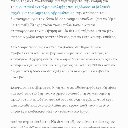
πίεση της αντιπολίτευσης για την ακρίβεια, την είδηση για
το
ευρωπαϊκό ένταλμα σύλληψης που εξέδωσαν οι βελγικές
αρχές για τον Δημήτρη Αβραμόπουλο
, την απόφαση του
δικαστηρίου για την Άννα Μισέλ Ασημακοπούλου (για το θέμα
με τα mail). Στόχος τώρα των «γαλάζιων» είναι να
επαναφέρουν την συζήτηση σε μία θετική ατζέντα και να μην
αφήσουν χώρο στην αντιπολίτευση για να εντείνει την επίθεση.
Στο δρόμο προς τις κάλπες, το βασικό σύνθημα που θα
προβάλλεται από το κυβερνών κόμμα είναι «το είπαμε, το
κάνουμε». Η χρήση ενεστώτα – δηλαδή το κάνουμε» και όχι «το
κάναμε»- έχει να κάνει με το γεγονός ότι από τη ΝΔ θέλουν να
δείξουν ότι η δουλειά συνεχίζεται και δεν έχουν κατέβει τα
μολύβια.
Σύμφωνα με κυβερνητικές πηγές, ο πρωθυπουργός έχει ζητήσει
και από τα στελέχη του να χρησιμοποιούν τη συγκεκριμένη
φράση στις περιοδείες που κάνουν σε όλη τη χώρα. Αυτό έχει
αποτυπωθεί και στο φυλλάδιο που έχουν μαζί τους και στο
οποίο έχει κωδικοποιηθεί το κυβερνητικό έργο.
Από το στρατόπεδο της ΝΔ δεν εστιάζουν μόνο στα όσα έχουν
γίνει αλλά θέλουν να παρουσιάσουν και την πρότασή τους για