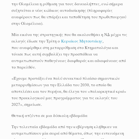
την Ολομέλεια η ρύθμιση για τους δανειολήπτες, ενώ σήμερα
συζητείται ο νέος κώδικας αυτοδιοίκησης (πληροφορίες
αναφέρουν πως θα υπάρξει και τοποθέτηση του πρωθυπουργού
στην Ολομέλεια).
Μία εικόνα της στρατηγικής που θα ακολουθήσει η ΝΔ μέχρι τις
εκλογές έδωσε την Τρίτη ο
Κυριάκος Μητσοτάκης
,
που αναφέρθηκε στη μεταρρύθμιση στο Κτηματολόγιο και
τόνισε πως αυτή συμβολίζει την προσπάθεια να
αντιμετωπιστούν παθογένειες διαφθοράς και αδιαφάνειας από
το παρελθόν.
«Έχουμε προτάξει ένα πολύ συνεκτικό πλαίσιο σημαντικών
μεταρρυθμίσεων για την Ελλάδα του 2030, το οποίο θα
αποτελέσει και τον πυρήνα, θα έλεγα τον «πολιορκητικό κριό»
του προεκλογικού μας προγράμματος για τις εκλογές του
2027», σημείωσε.
Θετική ατζέντα σε μια δύσκολη εβδομάδα
Την τελευταία εβδομάδα από την κυβέρνηση κλήθηκαν να
αντιμετωπίσουν μία σειρά από θέματα, όπως την εντεινόμενη