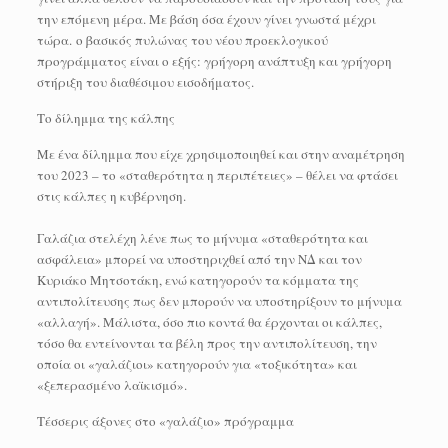
την επόμενη μέρα. Με βάση όσα έχουν γίνει γνωστά μέχρι
τώρα. ο βασικός πυλώνας του νέου προεκλογικού
προγράμματος είναι ο εξής: γρήγορη ανάπτυξη και γρήγορη
στήριξη του διαθέσιμου εισοδήματος.
Το δίλημμα της κάλπης
Με ένα δίλημμα που είχε χρησιμοποιηθεί και στην αναμέτρηση
του 2023 – το «σταθερότητα η περιπέτειες» – θέλει να φτάσει
στις κάλπες η κυβέρνηση.
Γαλάζια στελέχη λένε πως το μήνυμα «σταθερότητα και
ασφάλεια» μπορεί να υποστηριχθεί από την ΝΔ και τον
Κυριάκο Μητσοτάκη, ενώ κατηγορούν τα κόμματα της
αντιπολίτευσης πως δεν μπορούν να υποστηρίξουν το μήνυμα
«αλλαγή». Μάλιστα, όσο πιο κοντά θα έρχονται οι κάλπες,
τόσο θα εντείνονται τα βέλη προς την αντιπολίτευση, την
οποία οι «γαλάζιοι» κατηγορούν για «τοξικότητα» και
«ξεπερασμένο λαϊκισμό».
Τέσσερις άξονες στο «γαλάζιο» πρόγραμμα