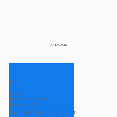
Εορτολόγιο
+
35
°
C
H:
+
39°
L:
+
25°
Καρδίτσα
Παρασκευή, 07 Αύγουστος
Πρόγνωση για 7 μέρες
Πεμ
Σαβ
Κυρ
Δευ
Τρι
Τετ