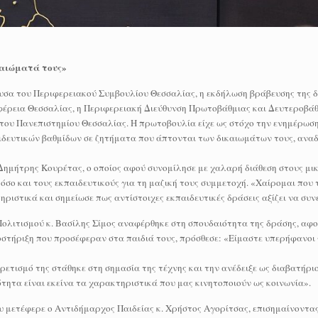
καιώματά τους»
ουσα του Περιφερειακού Συμβουλίου Θεσσαλίας, η εκδήλωση βράβευσης της 
ιφέρεια Θεσσαλίας, η Περιφερειακή Διεύθυνση Πρωτοβάθμιας και Δευτεροβά
 του Πανεπιστημίου Θεσσαλίας. Η πρωτοβουλία είχε ως στόχο την ενημέρωση
αιδευτικών βαθμίδων σε ζητήματα που άπτονται των δικαιωμάτων τους, ανα
Δημήτρης Κουρέτας, ο οποίος αφού συνομίλησε με χαλαρή διάθεση στους μι
 όσο και τους εκπαιδευτικούς για τη μαζική τους συμμετοχή. «Χαίρομαι που 
ριστικά και σημείωσε πως αντίστοιχες εκπαιδευτικές δράσεις αξίζει να συν
 Πολιτισμού κ. Βασίλης Σίμος αναφέρθηκε στη σπουδαιότητα της δράσης, αφ
οστήριξη που προσέφεραν στα παιδιά τους, πρόσθεσε: «Είμαστε υπερήφανοι 
ετισμό της στάθηκε στη σημασία της τέχνης και την ανέδειξε ως διαβατήριο
ότητα είναι εκείνα τα χαρακτηριστικά που μας κινητοποιούν ως κοινωνία».
υ μετέφερε ο Αντιδήμαρχος Παιδείας κ. Χρήστος Αγορίτσας, επισημαίνοντ