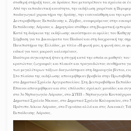
σταθερή στήριξή τους, σε δράσεις που μετατρέπουν τα σχολεία σε 
Από την εκπαιδευτική κοινότητα, την εκδήλωση χαιρέτισε η Περιφερ
παιδαγωγικό χαρακτήρα της δράσης, την ενσυναίσθηση και την κριτ
Δευτεροβάθμιας Εκπαίδευσης κ. Ζέρβας, αναφερόμενος στην ευκαιρί
Εκπαίδευσης Λάρισας κ. Δημητρίου στάθηκε στη βιωματική εμπειρία τ
Κατά τη διάρκεια της εκδήλωσης ακούστηκαν οι ομιλίες του Καθηγη
Σύμβαση για τα Δικαιώματα του Παιδιού και στη διαχρονική της ση
Πανεπιστήμιο της Ελλάδος, με τίτλο «Η φωνή μου, η φωνή σου, οι φ
ειδικά για τους μικρούς καλεσμένους.
Ιδιαίτερα συγκινητική ήταν η στιγμή κατά την οποία οι μαθητές το
κρατώντας ζωγραφιές και πλακάτ και τραγουδώντας συνθήματα για τ
των μεγαλύτερων τάξεων διαγωνίστηκαν στη δημιουργία βίντεο, εν
Στο πλαίσιο της εκδήλωσης απονεμήθηκαν βραβεία στην Πρωτοβάθμι
στο Δημοτικό Σχολείο Αργυροπουλίου. Στη Δευτεροβάθμια Εκπαίδευ
Έπαινοι απονεμήθηκαν και στις υπόλοιπες σχολικές μονάδες και συ
στο 3ο Νηπιαγωγείο Λάρισας, στο ΔΥΕΠ – Νηπιαγωγείο Κουτσόχερου
Δημοτικό Σχολείο Νίκαιας, στο Δημοτικό Σχολείο Καλαμακίου, στο 5
Πρότυπο Λύκειο Λάρισας, στο Γυμνάσιο αλλά και στις Λυκειακές Τά
Εκπαίδευσης Λάρισας.