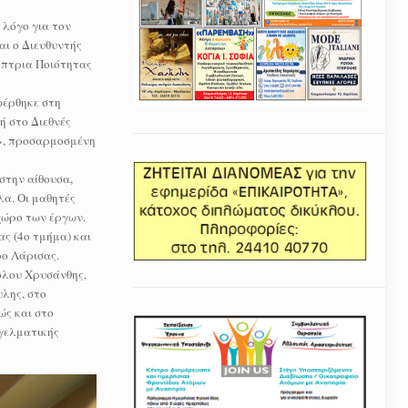
 λόγο για τον
αι ο Διευθυντής
όπτρια Ποιότητας
φέρθηκε στη
ή στο Διεθνές
ν», προσαρμοσμένη
στην αίθουσα,
λα. Οι μαθητές
χώρο των έργων.
ς (4ο τμήμα) και
ρο Λάρισας.
ολου Χρυσάνθης,
λης, στο
ώς και στο
γγελματικής