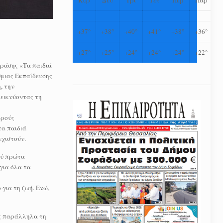
+
37°
+
38°
+
40°
+
41°
+
38°
+
36°
+
27°
+
25°
+
24°
+
24°
+
24°
+
22°
δράσης «Τα παιδιά
θμιας Εκπαίδευσης
, την
δεικνύοντας τη
κρούς
τα παιδιά
εχιστούν.
ού πρώτα
για όλα τα
 για τη ζωή. Ενώ,
ας παράλληλα τη