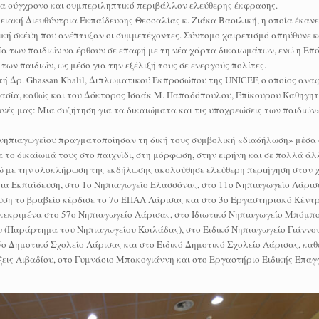
ένα σύγχρονο και συμπεριληπτικό περιβάλλον ελεύθερης έκφρασης.
ειακή Διευθύντρια Εκπαίδευσης Θεσσαλίας κ. Ζιάκα Βασιλική, η οποία έκανε
ική σκέψη που ανέπτυξαν οι συμμετέχοντες. Σύντομο χαιρετισμό απηύθυνε κ
α των παιδιών να έρθουν σε επαφή με τη νέα χάρτα δικαιωμάτων, ενώ η Επ
ων παιδιών, ως μέσο για την εξέλιξή τους σε ενεργούς πολίτες.
τή Δρ. Ghassan Khalil, Διπλωματικού Εκπροσώπου της UNICEF, ο οποίος ανα
μασία, καθώς και του Δόκτορος Ισαάκ Μ. Παπαδόπουλου, Επίκουρου Καθηγητ
ωνές μας: Μια συζήτηση για τα δικαιώματα και τις υποχρεώσεις των παιδιώ
υ νηπιαγωγείου πραγματοποίησαν τη δική τους συμβολική «διαδήλωση» μέσα 
ο δικαίωμά τους στο παιχνίδι, στη μόρφωση, στην ειρήνη και σε πολλά άλ
ώ με την ολοκλήρωση της εκδήλωσης ακολούθησε ελεύθερη περιήγηση στον 
α Εκπαίδευση, στο 1ο Νηπιαγωγείο Ελασσόνας, στο 11ο Νηπιαγωγείο Λάρισα
ση το βραβείο κέρδισε το 7ο ΕΠΑΛ Λάρισας και στο 3ο Εργαστηριακό Κέντ
γκεκριμένα στο 57ο Νηπιαγωγείο Λάρισας, στο Ιδιωτικό Νηπιαγωγείο Μπόμπ
 (Παράρτημα του Νηπιαγωγείου Κοιλάδας), στο Ειδικό Νηπιαγωγείο Γιάννου
ο Δημοτικό Σχολείο Λάρισας και στο Ειδικό Δημοτικό Σχολείο Λάρισας, καθ
ξεις Λιβαδίου, στο Γυμνάσιο Μπακογιάννη και στο Εργαστήριο Ειδικής Επα