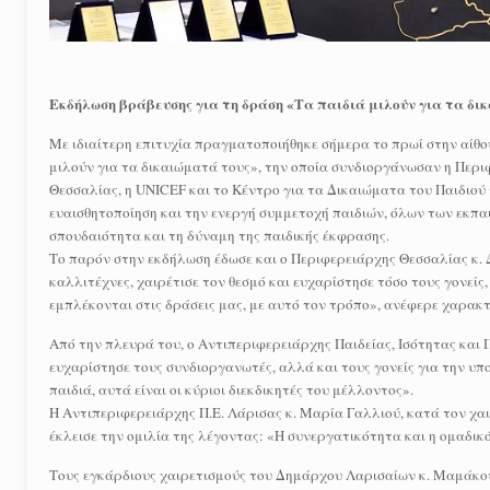
Εκδήλωση βράβευσης για τη δράση «Τα παιδιά μιλούν για τα δι
Με ιδιαίτερη επιτυχία πραγματοποιήθηκε σήμερα το πρωί στην αίθ
μιλούν για τα δικαιώματά τους», την οποία συνδιοργάνωσαν η Περ
Θεσσαλίας, η UNICEF και το Κέντρο για τα Δικαιώματα του Παιδιού
ευαισθητοποίηση και την ενεργή συμμετοχή παιδιών, όλων των εκπ
σπουδαιότητα και τη δύναμη της παιδικής έκφρασης.
Το παρόν στην εκδήλωση έδωσε και ο Περιφερειάρχης Θεσσαλίας κ. 
καλλιτέχνες, χαιρέτισε τον θεσμό και ευχαρίστησε τόσο τους γονείς,
εμπλέκονται στις δράσεις μας, με αυτό τον τρόπο», ανέφερε χαρακτη
Από την πλευρά του, ο Αντιπεριφερειάρχης Παιδείας, Ισότητας και
ευχαρίστησε τους συνδιοργανωτές, αλλά και τους γονείς για την υπ
παιδιά, αυτά είναι οι κύριοι διεκδικητές του μέλλοντος».
Η Αντιπεριφερειάρχης Π.Ε. Λάρισας κ. Μαρία Γαλλιού, κατά τον χαιρ
έκλεισε την ομιλία της λέγοντας: «Η συνεργατικότητα και η ομαδικ
Τους εγκάρδιους χαιρετισμούς του Δημάρχου Λαρισαίων κ. Μαμάκο