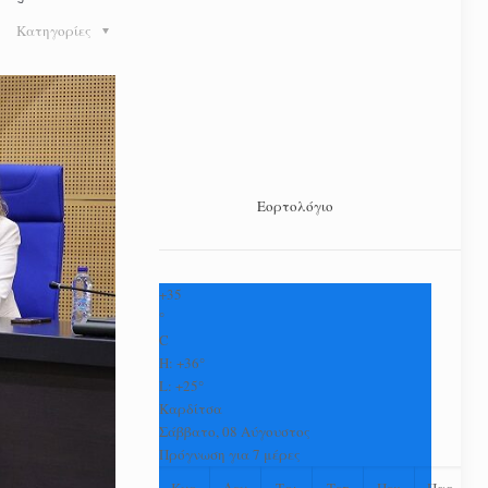
Κατηγορίες
Εορτολόγιο
+
35
°
C
H:
+
36°
L:
+
25°
Καρδίτσα
Σάββατο, 08 Αύγουστος
Πρόγνωση για 7 μέρες
Κυρ
Δευ
Τρι
Τετ
Πεμ
Παρ