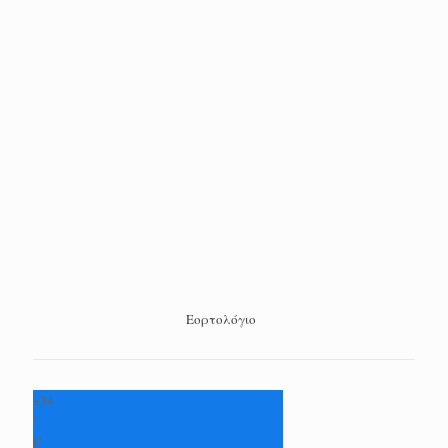
Εορτολόγιο
+
34
°
C