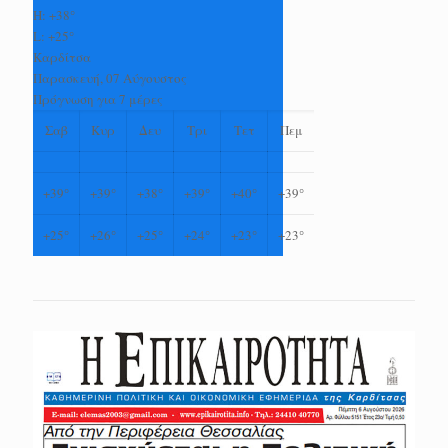
H:
+
38°
L:
+
25°
Καρδίτσα
Παρασκευή, 07 Αύγουστος
Πρόγνωση για 7 μέρες
Σαβ
Κυρ
Δευ
Τρι
Τετ
Πεμ
+
39°
+
39°
+
38°
+
39°
+
40°
+
39°
+
25°
+
26°
+
25°
+
24°
+
23°
+
23°