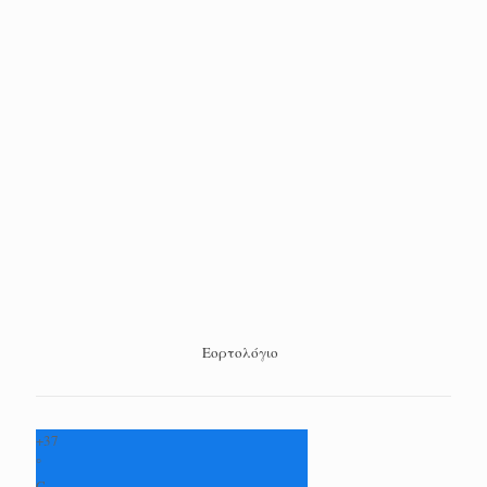
Εορτολόγιο
+
37
°
C