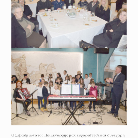
Ο Σεβασμιώτατος Ποιμενάρχης μας ευχαρίστησε και συνεχάρη