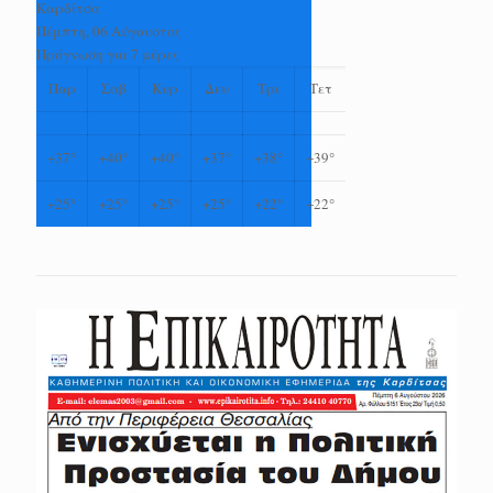
Καρδίτσα
Πέμπτη, 06 Αύγουστος
Πρόγνωση για 7 μέρες
Παρ
Σαβ
Κυρ
Δευ
Τρι
Τετ
+
37°
+
40°
+
40°
+
37°
+
38°
+
39°
+
25°
+
25°
+
25°
+
25°
+
22°
+
22°