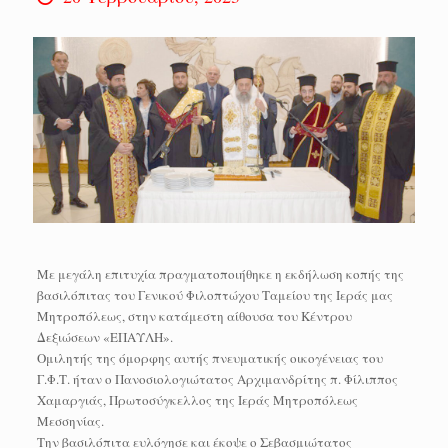
Με μεγάλη επιτυχία πραγματοποιήθηκε η εκδήλωση κοπής της
βασιλόπιτας του Γενικού Φιλοπτώχου Ταμείου της Ιεράς μας
Μητροπόλεως, στην κατάμεστη αίθουσα του Κέντρου
Δεξιώσεων «ΕΠΑΥΛΗ».
Ομιλητής της όμορφης αυτής πνευματικής οικογένειας του
Γ.Φ.Τ. ήταν ο Πανοσιολογιώτατος Αρχιμανδρίτης π. Φίλιππος
Χαμαργιάς, Πρωτοσύγκελλος της Ιεράς Μητροπόλεως
Μεσσηνίας.
Την βασιλόπιτα ευλόγησε και έκοψε ο Σεβασμιώτατος