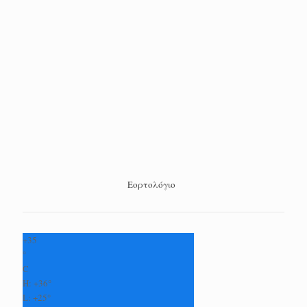
Εορτολόγιο
+
35
°
C
H:
+
36°
L:
+
25°