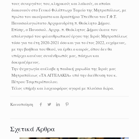
τους συνεργάτες του, κληρικούς και λαϊκούς, οι οποίοι
διακονούν στο Γενικό Φιλόπτωχο Ταμείο της Μητροπόλεως, με
πρώτο τον ακούραστο και δραστήριο Υπεύθυνο του Γ.Φ.Τ.
Πανοσιολογιώτατο Αρχιμανδρίτη π. Θεόκλητο Δήμου.
Επίσης, ο Πανοσιολ. Αρχιμ. π. Θεόκλητος Δήμου έκανε τον
απολογισμό του φιλανθρωπικού έργου της Ιεράς Μητροπόλεως
τόσο για τα έτη 2020-2021 όσο και για το έτος 2022, ευχόμενος,
με την βοήθεια του Θεού, να έρθει ο καιρός, όπου δεν θα
υπάρχει κανένας συνάνθρωπός μας, πάσχων και
δοκιμαζόμενος.
Την ψυχαγωγία ανέλαβε η παιδική χορωδία της Ιεράς μας
Μητροπόλεως «ΤΑ ΑΓΓΕΛΑΚΙΑ» υπό την διεύθυνση του κ.
Πέτρου Τσιμπερόπουλου.
Τέλος υπήρξε και λαχειοφόρος αγορά με πλούσια δώρα.
Κοινοποίηση
Σχετικά Άρθρα