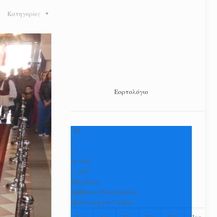
Κατηγορίες
Εορτολόγιο
+
35
°
C
H:
+
36°
L:
+
25°
Καρδίτσα
Σάββατο, 08 Αύγουστος
Πρόγνωση για 7 μέρες
Κυρ
Δευ
Τρι
Τετ
Πεμ
Παρ