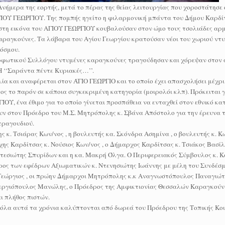
νήμερα της εορτής, μετά το πέρας της θείας λειτουργίας που χοροστάτησε
ΑΓΊΟΥ ΓΕΩΡΓΊΟΥ. Της πομπής ηγείτο η φιλαρμονική μπάντα του Δήμου Καρδί
ιστη εικόνα του ΑΓΊΟΥ ΓΕΩΡΓΊΟΥ κουβαλούσαν στον ώμο τους τσολιάδες αρ
αραγκούνες. Τα λάβαρα του Αγίου Γεωργίου κρατούσαν νέοι του χωριού ντυ
κόσμου.
ρφωτικού Συλλόγου ντυμένες καραγκούνες τραγούδησαν και χόρεψαν στον 
 ‘‘Σαράντα πέντε Κυριακές…’’.
λία και αναφέρεται στον ΆΓΙΟ ΓΕΏΡΓΙΟ και το οποίο έχει απασχολήσει μέχρ
ρος το παρόν σε κάποια συγκεκριμένη κατηγορία (μοιρολόι κλπ). Πρόκειται 
ΟΥ, ένα έθιμο για το οποίο γίνεται προσπάθεια να ενταχθεί στον εθνικό κα
ν στον Πρόεδρο του Μ.Σ. Μητρόπολης κ. Σβάνα Απόστολο για την έρευνα το
τραγουδιού.
 κ. Τσιάρας Κων/νος , η βουλευτής κα. Σκόνδρα Ασημίνα , ο βουλευτής κ. Κ
ης Καρδίτσας κ. Νούσιος Κων/νος , ο Δήμαρχος Καρδίτσας κ. Τσιάκος Βασίλη
τεσιώτης Σπυρίδων και η κα. Μακρή Όλγα. Ο Περιφερειακός Σύμβουλος κ. 
δρος των εφέδρων Αξιωματικών κ. Ντενησιώτης Ιωάννης με μέλη του Συνδέσμ
Γεώργιος , οι πρώην Δήμαρχοι Μητρόπολης κ.κ Αναγνωστόπουλος Παναγιώτη
Στεργιόπουλος Μανώλης, ο Πρόεδρος της Αμφικτιονίας Θεσσαλών Καραγκούν
ι πλήθος πιστών.
ής όλα αυτά τα χρόνια καλύπτονται από δωρεά του Πρόεδρου της Τοπικής Κοι