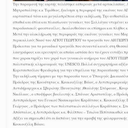
Την παραμονή της εορτής τελέστηκε εσπερινός μετά αρτοκλασίας. Α
Μητροπολίτης κ.κ Τιμόθεος, ξεκίνησε η περιφορά της εικόνας του 
εορταστικό τόνο και μεγαλοπρέπεια στην εκδήλωση. Την ανθοστόλ
σπαθιά και όπλα και πλαισίωναν γυναίκες του Συλλόγου ντυμένες κ
παραδοσιακές φουστανέλες. Ακολουθούσαν οι επίσημοι και πλήθος 
Μετά την ολοκλήρωση της περιφοράς της εικόνας γυναίκες του Μο
περικαλλούς Ναού του ΑΓΊΟΥ ΓΕΩΡΓΊΟΥ το τραγούδι του ΑΗ ΓΙΏΡΓΗ
Πρόκειται για το μοναδικό τραγούδι που συναντά κανείς στη Θεσσα
λαογράφους και ερευνητές οι οποίοι ωστόσο δεν το έχουν εντάξει π
που χαρακτηρίζει τον χορό των γυναικών ανήμερα του ΑΓΊΟΥ ΓΕΩΡΓΊ
πολιτιστικής κληρονομιάς της UNESCO. Πολλά συγχαρητήρια αξίζου
Κυριτσοπούλου Φρειδερίκη για την επιμέλεια της παρουσίασης του 
Την εκδήλωση τίμησαν με την παρουσία τους ο Υπουργός Δικαιοσύνης
Πρόεδρος της Κοινότητας κ. Κουκουζέλης Βάιος, ο Αντιπεριφερειάρχ
Αντιδήμαρχοι κ.κ Σβερώνης Παναγιώτης ,Θεολόγης Στέφανος , Κουρ
Νικόλαος , ο υποψήφιος βουλευτής κ. Σπάνιας Αριστοτέλης, ο Πρόε
Αντιπρόεδρος του Γενικού Νοσοκομείου Καρδίτσας κ. Κουκουζέλης 
Γεώργιος , ο Πρόεδρος των πολιτιστικών συλλόγων Καρδίτσας κ. 
Απόστολος, η Αντιπρόεδρος κα. Φιλίππου – Τσιώνα Πιπίτσακαθώς κα
Αξίζει να σημειωθεί ότι οι δαπάνες για την αμοιβή της φιλαρμονικ
Κουκουζέλη Βάιου.