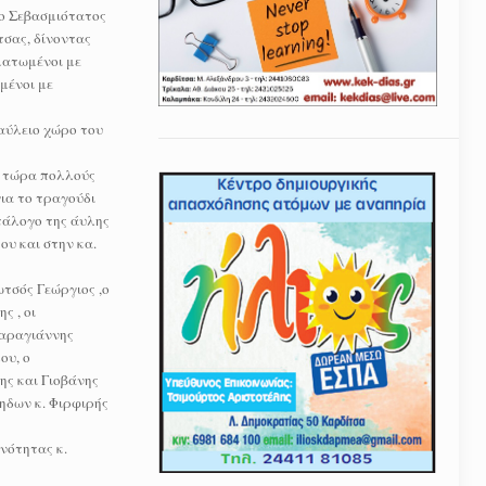
 ο Σεβασμιότατος
τσας, δίνοντας
ματωμένοι με
μένοι με
αύλειο χώρο του
ι τώρα πολλούς
για το τραγούδι
τάλογο της άυλης
υ και στην κα.
ωτσός Γεώργιος ,ο
ς , οι
Καραγιάννης
ου, ο
ς και Γιοβάνης
ηδων κ. Φιρφιρής
νότητας κ.