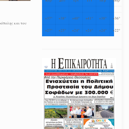
+
37°
+
38°
+
40°
+
41°
+
38°
+
36°
ρόπολης και του
+
27°
+
25°
+
24°
+
24°
+
24°
+
22°