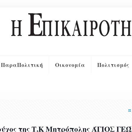
ΠαραΠολιτική
Οικονομία
Πολιτισμός
ούχος της Τ.Κ Μητρόπολης ΆΓΙΟΣ ΓΕ