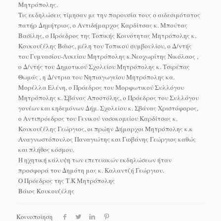
Μητρόπολης.
Τις εκδηλώσεις τίμησαν με την παρουσία τους ο αιδεσιμότατος
πατήρ Δημήτριος, ο Αντιδήμαρχος Καρδίτσας κ. Μπούτας
Βασίλης, ο Πρόεδρος της Τοπικής Κοινότητας Μητρόπολης κ.
Κουκουζέλης Βάιος, μέλη του Τοπικού συμβουλίου, ο Δ/ντής
του Γυμνασίου-Λυκείου Μητρόπολης κ.Νεοχωρίτης Νικόλαος ,
ο Δ/ντής του Δημοτικού Σχολείου Μητρόπολης κ. Τσιρέπας
Θωμάς , η Δ/ντρια του Νηπιαγωγείου Μητρόπολης κα.
Μορέλλα Ελένη, ο Πρόεδρος του Μορφωτικού Συλλόγου
Μητρόπολης κ. Σβάνας Αποστόλης, ο Πρόεδρος του Συλλόγου
γονέων και κηδεμόνων Δήμ. Σχολείου κ. Σβάνας Χριστόφορος,
ο Αντιπρόεδρος του Γενικού νοσοκομείου Καρδίτσας κ.
Κουκουζέλης Γεώργιος, οι πρώην Δήμαρχοι Μητρόπολης κ.κ
Αναγνωστόπουλος Παναγιώτης και Γιοβάνης Γεώργιος καθώς
και πλήθος κόσμου.
Η ηχητική κάλυψη των επετειακών εκδηλώσεων ήταν
προσφορά του Δημότη μας κ. Καλαντζή Γεώργιου.
Ο Πρόεδρος της Τ.Κ Μητρόπολης
Βάιος Κουκουζέλης
Κοινοποίηση