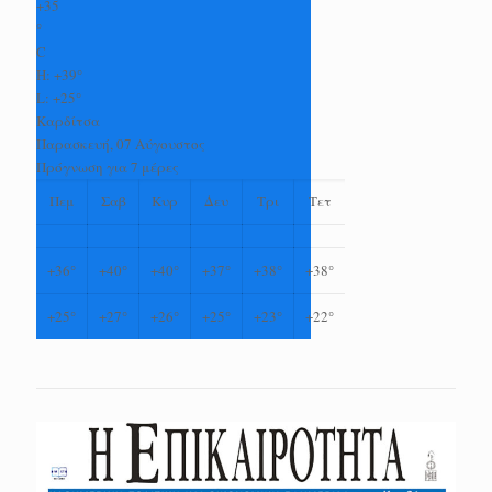
+
35
°
C
H:
+
39°
L:
+
25°
Καρδίτσα
Παρασκευή, 07 Αύγουστος
Πρόγνωση για 7 μέρες
Πεμ
Σαβ
Κυρ
Δευ
Τρι
Τετ
+
36°
+
40°
+
40°
+
37°
+
38°
+
38°
+
25°
+
27°
+
26°
+
25°
+
23°
+
22°