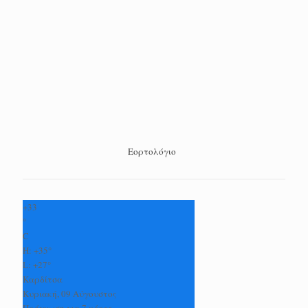
Εορτολόγιο
+
33
°
C
H:
+
35°
L:
+
27°
Καρδίτσα
Κυριακή, 09 Αύγουστος
Πρόγνωση για 7 μέρες