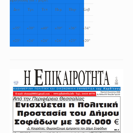
Δευ
Τρι
Τετ
Πεμ
Παρ
Σαβ
+
35°
+
39°
+
40°
+
39°
+
36°
+
34°
+
25°
+
24°
+
24°
+
24°
+
23°
+
20°