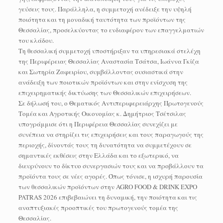
γεύσεις τους. Παράλληλα, η συμμετοχή ανέδειξε την υψηλή
ποιότητα και τη μοναδική ταυτότητα των προϊόντων της
Θεσσαλίας, προσελκύοντας το ενδιαφέρον των επαγγελματιών
του κλάδου.
Τη θεσσαλική συμμετοχή υποστήριξαν τα υπηρεσιακά στελέχη
της Περιφέρειας Θεσσαλίας Αναστασία Τσάτσα, Ιωάννα Γκίζα
και Σωτηρία Ζαφειρίου, συμβάλλοντας ουσιαστικά στην
ανάδειξη των ποιοτικών προϊόντων και στην ενίσχυση της
επιχειρηματικής δικτύωσης των Θεσσαλικών επιχειρήσεων.
Σε δήλωσή του, ο Θεματικός Αντιπεριφερειάρχης Πρωτογενούς
Τομέα και Αγροτικής Οικονομίας κ. Δημήτριος Τσέτσιλας
υπογράμμισε ότι η Περιφέρεια Θεσσαλίας συνεχίζει με
συνέπεια να στηρίζει τις επιχειρήσεις και τους παραγωγούς της
περιοχής, δίνοντάς τους τη δυνατότητα να συμμετέχουν σε
σημαντικές εκθέσεις στην Ελλάδα και το εξωτερικό, να
διευρύνουν το δίκτυο συνεργασιών τους και να προβάλλουν τα
προϊόντα τους σε νέες αγορές. Όπως τόνισε, η ισχυρή παρουσία
των θεσσαλικών προϊόντων στην AGRO FOOD & DRINK EXPO
PATRAS 2026 επιβεβαιώνει τη δυναμική, την ποιότητα και τις
αναπτυξιακές προοπτικές του πρωτογενούς τομέα της
Θεσσαλίας.