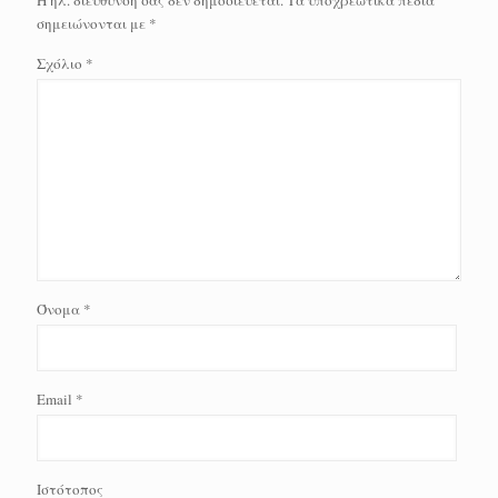
Η ηλ. διεύθυνση σας δεν δημοσιεύεται.
Τα υποχρεωτικά πεδία
σημειώνονται με
*
Σχόλιο
*
Όνομα
*
Email
*
Ιστότοπος