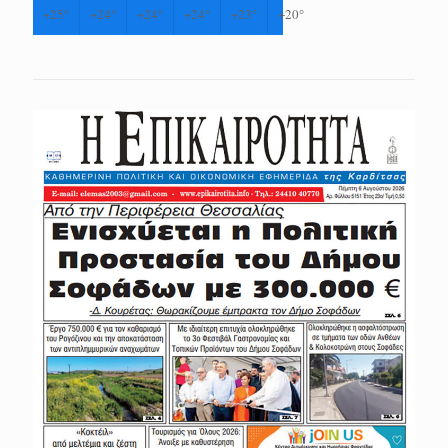
+
25°
+
24°
+
24°
+
24°
+
23°
+
20°