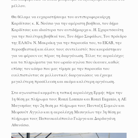
μέλλον.
Θα θέλαμε να ευχαριστήσουμε τον αντιπεριφερειάρχη
Καρδίτσας κ. Κ. Νούσιο για την αμέριστη βοήθεια, τον δήμο
Καρδίτσας και ιδιαίτερα τον αντιδήμαρχο κ. Η. Σχορετσανίτη
για την πολύτιμη βοήθειά του, Τον δήμο Σοφάδων, Τον πρόεδρο
της ΕΛΑΟ κ Ν. Μακράκη για την παρουσία του, το ΕΚΑΒ, την
πυροσβεστική και όλους τους συντελεστές που κουράστηκαν
για να φέρουν εις πέρας τη διοργάνωση. Τέλος τις αερολέσχες
και τα πληρώματα για τον ωραίο αγώνα που έκαναν, καθώς
επίσης τον κόσμο που μας τίμησε με την παρουσία του
ευελπιστώντας σε μελλοντικές διοργανώσεις να έχουμε
μεγαλύτερη προσέλευση και ακόμα καλύτερη οργάνωση.
Στο αγωνιστικό κομμάτι η τοπική αερολέσχη Ερμής πήρε την
1η θέση με πλήρωμα τους Ronzi Lorenzo και Ronzi Eugenio, η ΑΕ
Μαγνησίας την 2η θεση με πλήρωμα τους Πανταζή Συμεών και
Μεφσούτ Άγγελο και η αερολέσχη Μεσογείων την 3η θέση με
πλήρωμα τους Παπανικολόπουλο Γιώργο και Δαρδαγάνη
Αθανάσιο.