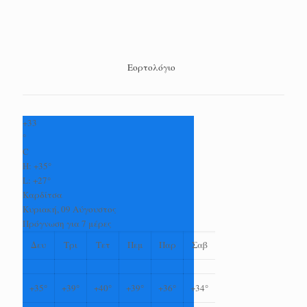
Εορτολόγιο
+
33
°
C
H:
+
35°
L:
+
27°
Καρδίτσα
Κυριακή, 09 Αύγουστος
Πρόγνωση για 7 μέρες
Δευ
Τρι
Τετ
Πεμ
Παρ
Σαβ
+
35°
+
39°
+
40°
+
39°
+
36°
+
34°