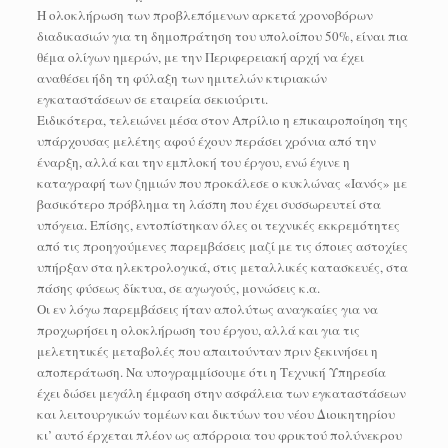
Η ολοκλήρωση των προβλεπόμενων αρκετά χρονοβόρων
διαδικασιών για τη δημοπράτηση του υπολοίπου 50%, είναι πια
θέμα ολίγων ημερών, με την Περιφερειακή αρχή να έχει
αναθέσει ήδη τη φύλαξη των ημιτελών κτιριακών
εγκαταστάσεων σε εταιρεία σεκιούριτι.
Ειδικότερα, τελειώνει μέσα στον Απρίλιο η επικαιροποίηση της
υπάρχουσας μελέτης αφού έχουν περάσει χρόνια από την
έναρξη, αλλά και την εμπλοκή του έργου, ενώ έγινε η
καταγραφή των ζημιών που προκάλεσε ο κυκλώνας «Ιανός» με
βασικότερο πρόβλημα τη λάσπη που έχει συσσωρευτεί στα
υπόγεια. Επίσης, εντοπίστηκαν όλες οι τεχνικές εκκρεμότητες
από τις προηγούμενες παρεμβάσεις μαζί με τις όποιες αστοχίες
υπήρξαν στα ηλεκτρολογικά, στις μεταλλικές κατασκευές, στα
πάσης φύσεως δίκτυα, σε αγωγούς, μονώσεις κ.α.
Οι εν λόγω παρεμβάσεις ήταν απολύτως αναγκαίες για να
προχωρήσει η ολοκλήρωση του έργου, αλλά και για τις
μελετητικές μεταβολές που απαιτούνταν πριν ξεκινήσει η
αποπεράτωση. Να υπογραμμίσουμε ότι η Τεχνική Υπηρεσία
έχει δώσει μεγάλη έμφαση στην ασφάλεια των εγκαταστάσεων
και λειτουργικών τομέων και δικτύων του νέου Διοικητηρίου
κι’ αυτό έρχεται πλέον ως απόρροια του φρικτού πολύνεκρου