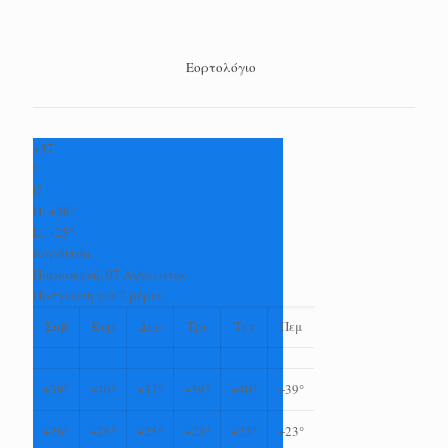
Εορτολόγιο
+
37
°
C
H:
+
38°
L:
+
25°
Καρδίτσα
Παρασκευή, 07 Αύγουστος
Πρόγνωση για 7 μέρες
Σαβ
Κυρ
Δευ
Τρι
Τετ
Πεμ
+
39°
+
40°
+
37°
+
39°
+
40°
+
39°
+
26°
+
26°
+
25°
+
23°
+
23°
+
23°