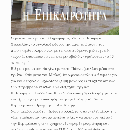
Σύμφωνα με έγκυρες πληροφορίες από την Περιφέρεια
Θεσσαλίας, το συνολικό κόστος της αποπεράτωσης του
Διοικητηρίου Καρδίτσας με τις απαιτούμενες μελετητικές –
τεχνικές επικαιροποιήσεις και μεταβολές, κυμαίνεται στα 13
εκατ. ευρώ
Η δημοπρασία που θα γίνει μετά το Πάσχα (μάλλον μέσα στο
πρώτο 15νθήμερο του Μαΐου), θα αφορά αναλυτικά τιμολόγια
για κάθε εργασία ξεχωριστά (τιμή μονάδος) και όχι το σύνολο
των παρεμβάσεων όπως είχε διεξαχθεί αρχικά.
Η Περιφέρεια Θεσσαλίας θα εκδώσει ειδική πρόσκληση για την
ένταξη και χρηματοδότηση του μεγάλου έργου από το
Περιφερειακό Πρόγραμμα Ανάπτυξης.
Να σημειώσουμε ότι η έκδοση πρόσκλησης αποτελεί μέρος της
νέας διαδικασίας που απαιτείται πλέον να ακολουθηθεί από
την Περιφέρεια για τη χρηματοδότηση, δημοπράτηση και
εκτέλεση ενός έργου από το Π.Π.Α. της. Κι’ αυτό διότι το