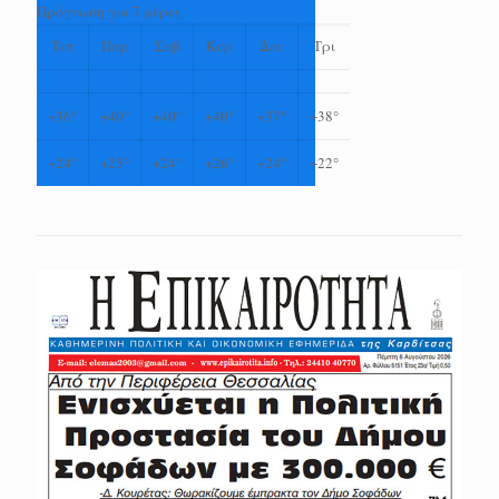
Πρόγνωση για 7 μέρες
Τετ
Παρ
Σαβ
Κυρ
Δευ
Τρι
+
36°
+
40°
+
40°
+
40°
+
37°
+
38°
+
24°
+
25°
+
24°
+
26°
+
24°
+
22°