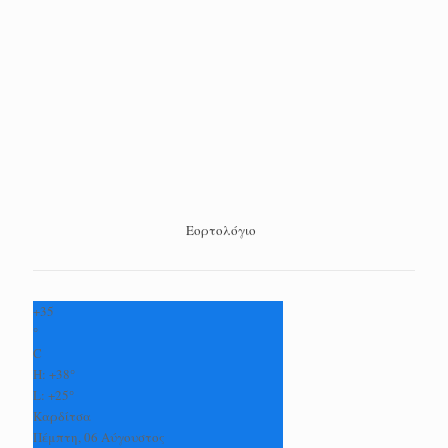
Εορτολόγιο
+
35
°
C
H:
+
38°
L:
+
25°
Καρδίτσα
Πέμπτη, 06 Αύγουστος