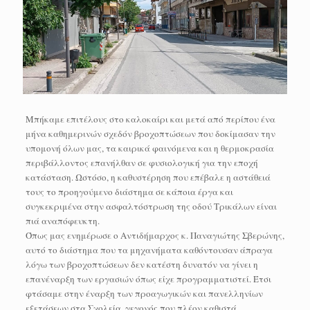
Μπήκαμε επιτέλους στο καλοκαίρι και μετά από περίπου ένα
μήνα καθημερινών σχεδόν βροχοπτώσεων που δοκίμασαν την
υπομονή όλων μας, τα καιρικά φαινόμενα και η θερμοκρασία
περιβάλλοντος επανήλθαν σε φυσιολογική για την εποχή
κατάσταση. Ωστόσο, η καθυστέρηση που επέβαλε η αστάθειά
τους το προηγούμενο διάστημα σε κάποια έργα και
συγκεκριμένα στην ασφαλτόστρωση της οδού Τρικάλων είναι
πιά αναπόφευκτη.
Όπως μας ενημέρωσε ο Αντιδήμαρχος κ. Παναγιώτης Σβερώνης,
αυτό το διάστημα που τα μηχανήματα καθόντουσαν άπραγα
λόγω των βροχοπτώσεων δεν κατέστη δυνατόν να γίνει η
επανέναρξη των εργασιών όπως είχε προγραμματιστεί. Έτσι
φτάσαμε στην έναρξη των προαγωγικών και πανελληνίων
εξετάσεων στα Σχολεία, γεγονός που πλέον καθιστά