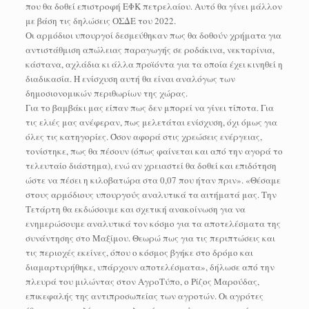
που θα δοθεί επιστροφή ΕΦΚ πετρελαίου. Αυτό θα γίνει μάλλον
με βάση τις δηλώσεις ΟΣΔΕ του 2022.
Οι αρμόδιοι υπουργοί δεσμεύθηκαν πως θα δοθούν χρήματα για
αντιστάθμιση απώλειας παραγωγής σε ροδάκινα, νεκταρίνια,
κάστανα, αχλάδια κι άλλα προϊόντα για τα οποία έχει κινηθεί η
διαδικασία. Η ενίσχυση αυτή θα είναι αναλόγως των
δημοσιονομικών περιθωρίων της χώρας.
Για το βαμβάκι μας είπαν πως δεν μπορεί να γίνει τίποτα. Για
τις ελιές μας ανέφεραν, πως μελετάται ενίσχυση, όχι όμως για
όλες τις κατηγορίες. Όσον αφορά στις χρεώσεις ενέργειας,
τονίστηκε, πως θα πέσουν (όπως φαίνεται και από την αγορά το
τελευταίο διάστημα), ενώ αν χρειαστεί θα δοθεί και επιδότηση
ώστε να πέσει η κιλοβατώρα στα 0,07 που ήταν πριν». «Θέσαμε
στους αρμόδιους υπουργούς αναλυτικά τα αιτήματά μας. Την
Τετάρτη θα εκδώσουμε και σχετική ανακοίνωση για να
ενημερώσουμε αναλυτικά τον κόσμο για τα αποτελέσματα της
συνάντησης στο Μαξίμου. Θεωρώ πως για τις περιπτώσεις και
τις περιοχές εκείνες, όπου ο κόσμος βγήκε στο δρόμο και
διαμαρτυρήθηκε, υπάρχουν αποτελέσματα», δήλωσε από την
πλευρά του μιλώντας στον ΑγροΤύπο, ο Ρίζος Μαρούδας,
επικεφαλής της αντιπροσωπείας των αγροτών. Oι αγρότες