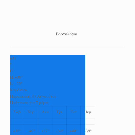
Εορτολόγιο
+
37
°
C
H:
+
38°
L:
+
25°
Καρδίτσα
Παρασκευή, 07 Αύγουστος
Πρόγνωση για 7 μέρες
Σαβ
Κυρ
Δευ
Τρι
Τετ
Πεμ
+
39°
+
40°
+
37°
+
39°
+
40°
+
39°