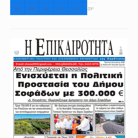
+
26°
+
26°
+
25°
+
23°
+
23°
+
23°