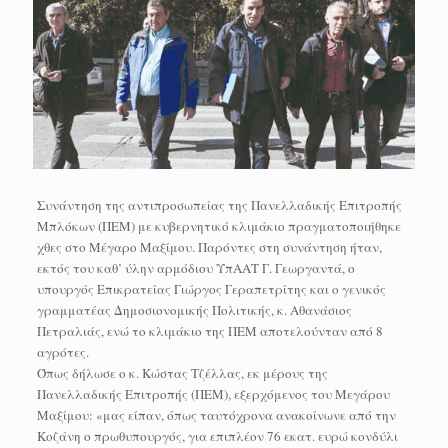
Συνάντηση της αντιπροσωπείας της Πανελλαδικής Επιτροπής
Mπλόκων (ΠΕΜ) με κυβερνητικό κλιμάκιο πραγματοποιήθηκε
χθες στο Μέγαρο Μαξίμου. Παρόντες στη συνάντηση ήταν,
εκτός του καθ’ ύλην αρμόδιου ΥπΑΑΤ Γ. Γεωργαντά, ο
υπουργός Επικρατείας Γιώργος Γεραπετρίτης και ο γενικός
γραμματέας Δημοσιονομικής Πολιτικής, κ. Αθανάσιος
Πετραλιάς, ενώ το κλιμάκιο της ΠΕΜ αποτελούνταν από 8
αγρότες.
Όπως δήλωσε ο κ. Κώστας Τζέλλας, εκ μέρους της
Πανελλαδικής Επιτροπής (ΠΕΜ), εξερχόμενος του Μεγάρου
Μαξίμου: «μας είπαν, όπως ταυτόχρονα ανακοίνωνε από την
Κοζάνη ο πρωθυπουργός, για επιπλέον 76 εκατ. ευρώ κονδύλι