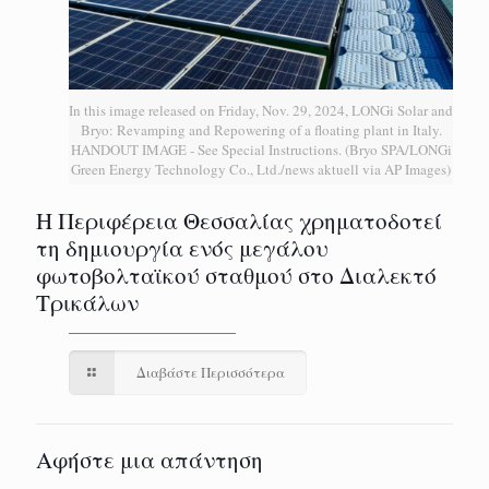
In this image released on Friday, Nov. 29, 2024, LONGi Solar and
Bryo: Revamping and Repowering of a floating plant in Italy.
HANDOUT IMAGE - See Special Instructions. (Bryo SPA/LONGi
Green Energy Technology Co., Ltd./news aktuell via AP Images)
H Περιφέρεια Θεσσαλίας χρηματοδοτεί
τη δημιουργία ενός μεγάλου
φωτοβολταϊκού σταθμού στο Διαλεκτό
Τρικάλων
Διαβάστε Περισσότερα
Αφήστε μια απάντηση