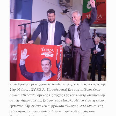
«Στο προηγούμενο χρονικό διάστημα μέχρι και τις εκλογές της
21ης Μαΐου, ο ΣΥ.ΡΙΖ.Α.- Προοδευτική Συμμαχία έδωσε έναν
αγώνα, υπερασπιζόμενος τις αρχές της κοινωνικής δικαιοσύνης
και της δημοκρατίας. Στόχος μας εξακολουθεί να είναι η ψήφος
εμπιστοσύνης σε ένα νέο συμβόλαιο αλλαγής! Από όποια θέση
βρίσκομαι, με την εμπιστοσύνη και την ενθάρρυνση των