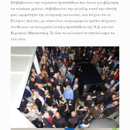
Επιβεβαιώνει την τεράστια προσπάθεια που έκανε η κυβέρνηση
τα τέσσερα χρόνια, επιβεβαιώνει την μεγάλη, κατά την άποψή
μου, ωριμότητα της ελληνικής κοινωνίας, και δείχνει ότι οι
Έλληνες πολίτες, με απολύτως συγκεκριμένο τρόπο, δείχνουν
ότι θέλουν να συνεχιστεί αυτή η προσπάθεια της Ν.Δ. και του
Κυριάκου Μητσοτάκη. Το ίδιο το εκλογικό το αποτέλεσμα τα
λέει όλα.