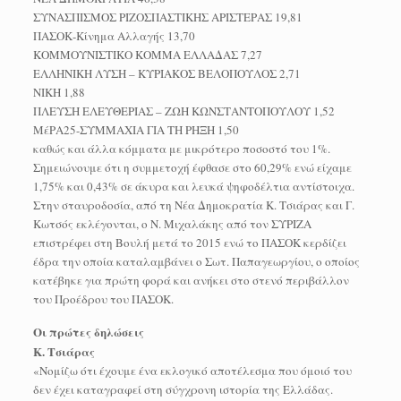
ΣΥΝΑΣΠΙΣΜΟΣ ΡΙΖΟΣΠΑΣΤΙΚΗΣ ΑΡΙΣΤΕΡΑΣ 19,81
ΠΑΣΟΚ-Κίνημα Αλλαγής 13,70
ΚΟΜΜΟΥΝΙΣΤΙΚΟ ΚΟΜΜΑ ΕΛΛΑΔΑΣ 7,27
ΕΛΛΗΝΙΚΗ ΛΥΣΗ – ΚΥΡΙΑΚΟΣ ΒΕΛΟΠΟΥΛΟΣ 2,71
ΝΙΚΗ 1,88
ΠΛΕΥΣΗ ΕΛΕΥΘΕΡΙΑΣ – ΖΩΗ ΚΩΝΣΤΑΝΤΟΠΟΥΛΟΥ 1,52
ΜέΡΑ25-ΣΥΜΜΑΧΙΑ ΓΙΑ ΤΗ ΡΗΞΗ 1,50
καθώς και άλλα κόμματα με μικρότερο ποσοστό του 1%.
Σημειώνουμε ότι η συμμετοχή έφθασε στο 60,29% ενώ είχαμε
1,75% και 0,43% σε άκυρα και λευκά ψηφοδέλτια αντίστοιχα.
Στην σταυροδοσία, από τη Νέα Δημοκρατία Κ. Τσιάρας και Γ.
Κωτσός εκλέγονται, ο Ν. Μιχαλάκης από τον ΣΥΡΙΖΑ
επιστρέφει στη Βουλή μετά το 2015 ενώ το ΠΑΣΟΚ κερδίζει
έδρα την οποία καταλαμβάνει ο Σωτ. Παπαγεωργίου, ο οποίος
κατέβηκε για πρώτη φορά και ανήκει στο στενό περιβάλλον
του Προέδρου του ΠΑΣΟΚ.
Οι πρώτες δηλώσεις
Κ. Τσιάρας
«Νομίζω ότι έχουμε ένα εκλογικό αποτέλεσμα που όμοιό του
δεν έχει καταγραφεί στη σύγχρονη ιστορία της Ελλάδας.