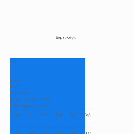
Εορτολόγιο
+
34
°
C
H:
+
35°
L:
+
27°
Καρδίτσα
Κυριακή, 09 Αύγουστος
Πρόγνωση για 7 μέρες
Δευ
Τρι
Τετ
Πεμ
Παρ
Σαβ
+
35°
+
39°
+
40°
+
39°
+
36°
+
34°