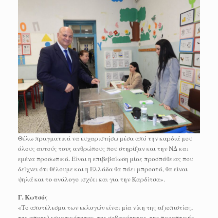
Θέλω πραγματικά να ευχαριστήσω μέσα από την καρδιά μου
όλους αυτούς τους ανθρώπους που στηρίξαν και την ΝΔ και
εμένα προσωπικά. Είναι η επιβεβαίωση μίας προσπάθειας που
δείχνει ότι θέλουμε και η Ελλάδα θα πάει μπροστά, θα είναι
ψηλά και το ανάλογο ισχύει και για την Καρδίτσα».
Γ. Κωτσός
«Το αποτέλεσμα των εκλογών είναι μία νίκη της αξιοπιστίας,
της αποτελεσματικότητας, της σοβαρότητας, της προοπτικής.