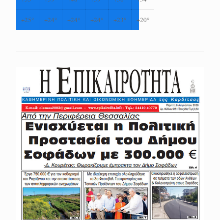
+
25°
+
24°
+
24°
+
24°
+
23°
+
20°