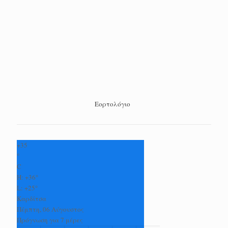
Εορτολόγιο
+
35
°
C
H:
+
36°
L:
+
25°
Καρδίτσα
Πέμπτη, 06 Αύγουστος
Πρόγνωση για 7 μέρες