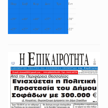
Παρ
Σαβ
Κυρ
Δευ
Τρι
Τετ
+
39°
+
40°
+
40°
+
37°
+
38°
+
38°
+
25°
+
27°
+
26°
+
25°
+
23°
+
22°