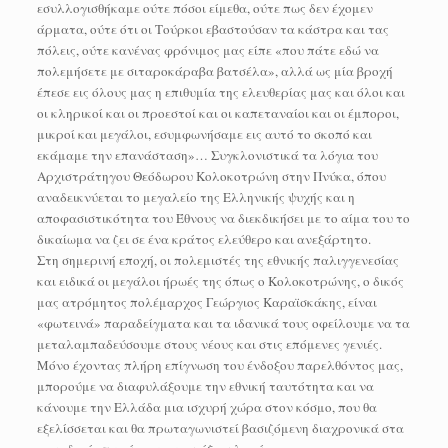
εσυλλογισθήκαμε ούτε πόσοι είμεθα, ούτε πως δεν έχομεν
άρματα, ούτε ότι οι Τούρκοι εβαστούσαν τα κάστρα και τας
πόλεις, ούτε κανένας φρόνιμος μας είπε «που πάτε εδώ να
πολεμήσετε με σιταροκάραβα βατσέλα», αλλά ως μία βροχή
έπεσε εις όλους μας η επιθυμία της ελευθερίας μας και όλοι και
οι κληρικοί και οι προεστοί και οι καπεταναίοι και οι έμποροι,
μικροί και μεγάλοι, εσυμφωνήσαμε εις αυτό το σκοπό και
εκάμαμε την επανάσταση»… Συγκλονιστικά τα λόγια του
Αρχιστράτηγου Θεόδωρου Κολοκοτρώνη στην Πνύκα, όπου
αναδεικνύεται το μεγαλείο της Ελληνικής ψυχής και η
αποφασιστικότητα του Έθνους να διεκδικήσει με το αίμα του το
δικαίωμα να ζει σε ένα κράτος ελεύθερο και ανεξάρτητο.
Στη σημερινή εποχή, οι πολεμιστές της εθνικής παλιγγενεσίας
και ειδικά οι μεγάλοι ήρωές της όπως ο Κολοκοτρώνης, ο δικός
μας ατρόμητος πολέμαρχος Γεώργιος Καραϊσκάκης, είναι
«φωτεινά» παραδείγματα και τα ιδανικά τους οφείλουμε να τα
μεταλαμπαδεύσουμε στους νέους και στις επόμενες γενιές.
Μόνο έχοντας πλήρη επίγνωση του ένδοξου παρελθόντος μας,
μπορούμε να διαφυλάξουμε την εθνική ταυτότητα και να
κάνουμε την Ελλάδα μια ισχυρή χώρα στον κόσμο, που θα
εξελίσσεται και θα πρωταγωνιστεί βασιζόμενη διαχρονικά στα