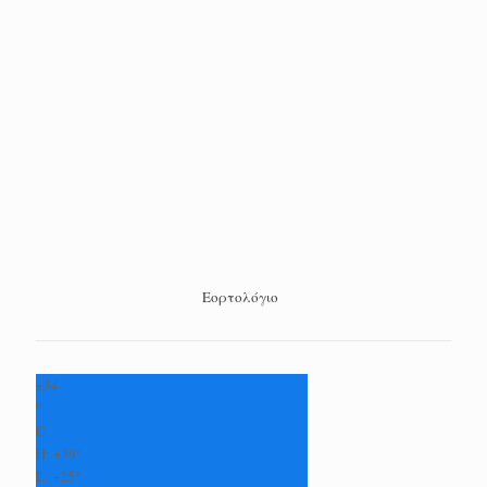
Εορτολόγιο
+
34
°
C
H:
+
39°
L:
+
25°