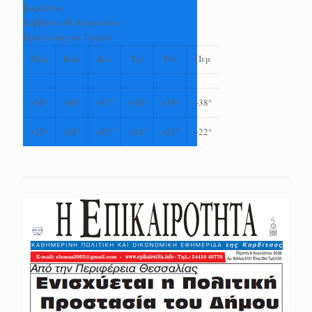
Καρδίτσα
Σάββατο, 08 Αύγουστος
Πρόγνωση για 7 μέρες
Παρ
Κυρ
Δευ
Τρι
Τετ
Πεμ
+
36°
+
40°
+
37°
+
38°
+
39°
+
38°
+
25°
+
28°
+
25°
+
24°
+
23°
+
22°