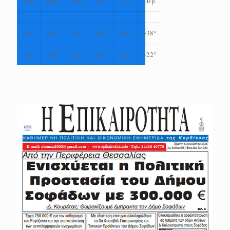
Σαβ
Κυρ
Δευ
Τρι
Τετ
Πεμ
+
39°
+
40°
+
37°
+
38°
+
39°
+
38°
+
25°
+
28°
+
25°
+
24°
+
23°
+
22°