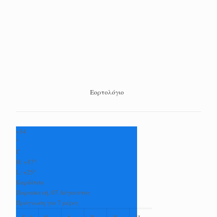
Εορτολόγιο
+
34
°
C
H:
+
37°
L:
+
25°
Καρδίτσα
Παρασκευή, 07 Αύγουστος
Πρόγνωση για 7 μέρες