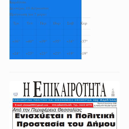
Καρδίτσα
Δευτέρα, 10 Αύγουστος
Πρόγνωση για 7 μέρες
Τρι
Τετ
Πεμ
Παρ
Σαβ
Κυρ
+
36°
+
40°
+
39°
+
35°
+
34°
+
37°
+
24°
+
23°
+
23°
+
23°
+
19°
+
19°