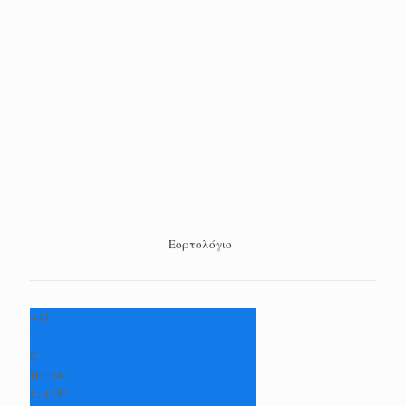
Εορτολόγιο
+
33
°
C
H:
+
34°
L:
+
25°