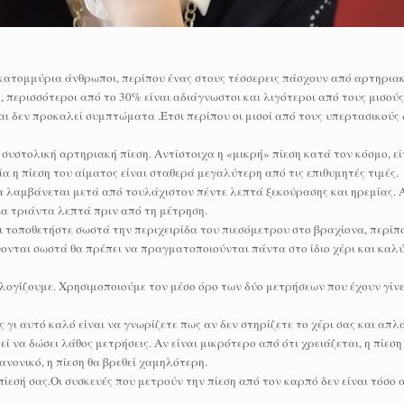
κατομμύρια άνθρωποι, περίπου ένας στους τέσσερεις πάσχουν από αρτηριακ
περισσότεροι από το 30% είναι αδιάγνωστοι και λιγότεροι από τους μισούς
ι δεν προκαλεί συμπτώματα .Έτσι περίπου οι μισοί από τους υπερτασικούς 
συστολική αρτηριακή πίεση. Αντίστοιχα η «μικρή» πίεση κατά τον κόσμο, εί
 η πίεση του αίματος είναι σταθερά μεγαλύτερη από τις επιθυμητές τιμές.
να λαμβάνεται μετά από τουλάχιστον πέντε λεπτά ξεκούρασης και ηρεμίας.
α τριάντα λεπτά πριν από τη μέτρηση.
ι τοποθετήστε σωστά την περιχειρίδα του πιεσόμετρου στο βραχίονα, περίπ
νονται σωστά θα πρέπει να πραγματοποιούνται πάντα στο ίδιο χέρι και καλ
ολογίζουμε. Χρησιμοποιούμε τον μέσο όρο των δύο μετρήσεων που έχουν γίνε
γι αυτό καλό είναι να γνωρίζετε πως αν δεν στηρίζετε το χέρι σας και απλά
ί να δώσει λάθος μετρήσεις. Αν είναι μικρότερο από ότι χρειάζεται, η πίεση
ανονικό, η πίεση θα βρεθεί χαμηλότερη.
ίεσή σας.Οι συσκευές που μετρούν την πίεση από τον καρπό δεν είναι τόσο α