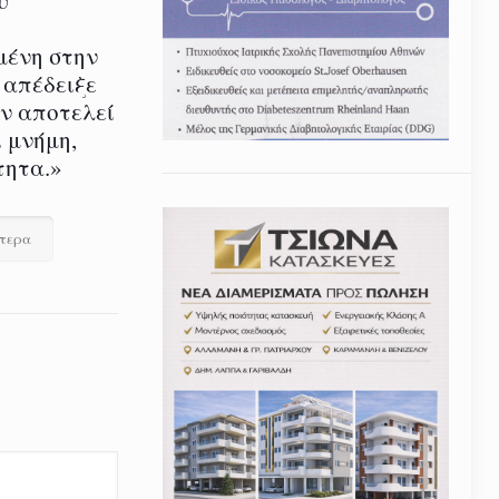
μένη στην
 απέδειξε
εν αποτελεί
 μνήμη,
τητα.»
ότερα