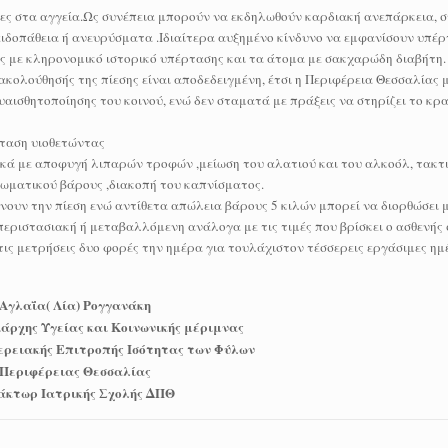
ες στα αγγεία.Ως συνέπεια μπορούν να εκδηλωθούν καρδιακή ανεπάρκεια, σ
ειδοπάθεια ή ανευρύσματα .Ιδιαίτερα αυξημένο κίνδυνο να εμφανίσουν υπέ
ς με κληρονομικό ιστορικό υπέρτασης και τα άτομα με σακχαρώδη διαβήτη.
κολούθησής της πίεσης είναι αποδεδειγμένη, έτσι η Περιφέρεια Θεσσαλίας 
αισθητοποίησης του κοινού, ενώ δεν σταματά με πράξεις να στηρίζει το κρ
ρταση υιοθετώντας
ικά με αποφυγή λιπαρών τροφών ,μείωση του αλατιού και του αλκοόλ, τακτ
σωματικού βάρους ,διακοπή του καπνίσματος.
υν την πίεση ενώ αντίθετα απώλεια βάρους 5 κιλών μπορεί να διορθώσει 
περιστασιακή ή μεταβαλλόμενη ανάλογα με τις τιμές που βρίσκει ο ασθενής σ
ις μετρήσεις δυο φορές την ημέρα για τουλάχιστον τέσσερεις εργάσιμες ημ
Αγλαΐα( Λία) Ρογγανάκη
άρχης Υγείας και Κοινωνικής μέριμνας
ερειακής Επιτροπής Ισότητας των Φύλων
Περιφέρειας Θεσσαλίας
άκτωρ Ιατρικής Σχολής ΔΠΘ