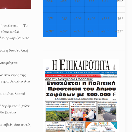
+
37°
+
38°
+
39°
+
40°
+
38°
+
36°
ή υπέρταση . Το
+
28°
+
24°
+
24°
+
24°
+
23°
+
23°
 είναι καλά
δεν γνωρίζουν το
ναι η διαστολική
 Αποφύγετε
ου στο ύψος της
ύτερα σε αυτό στο
ι με ένα λεπτό
 ‘κρέμεται’ ,τότε
 θα βρεθεί
κριβείς όσο αυτές