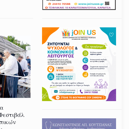
ία
 Φεστιβάλ
οπικών
υ