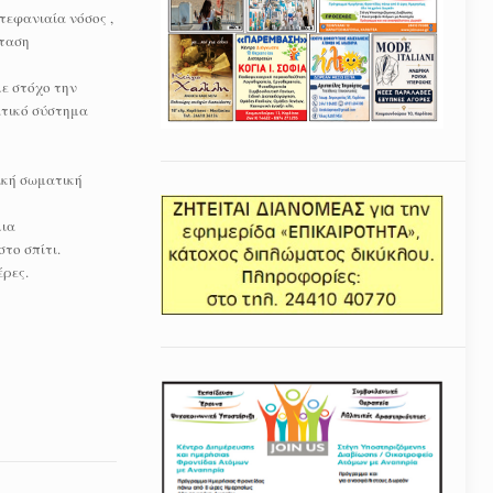
τεφανιαία νόσος ,
ρταση
με στόχο την
ατικό σύστημα
ική σωματική
μια
το σπίτι.
έρες.