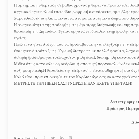
Η αρτηριακή υπέρταση σε βάθος χρόνου μπορεί να προκαλέσει βλάβ
αγγειακό εγκεφαλικό επεισόδιο ,νεφρική ανεπάρκεια, αμφιβληστρο
παρουσιάζουν οι ηλικιωμένοι ,τα άτομα με αυξημένο σωματικό βάρο
Η αναγκαιότητα της πρόληψης ,της έγκαιρης διάγνωσής και της παρα
θωράκιση της Δημόσιας Υγείας οργανώνει δράσεις ενημέρωσης και ευ
υγείας.
Πρέπει να γίνει στόχος μας να προλάβουμε ή να ελέγξουμε την υπέ
ένα υγιεινό τρόπο ζωής. Υγιεινή διατροφή με πολλά φρούτα, λαχαν
άσκηση (βάδισμα για τουλάχιστον μισή ώρα), διατήρηση κανονικού 
Μύθοι όπως κατανάλωση σκόρδου ή αποφυγή πορτοκαλιών δεν μειώνο
αυξημένη πίεση.Η θεραπεία της υπέρτασης είναι καθημερινή και όχι 
Καλό είναι πριν επισκεφθείτε τον Καρδιολόγο σας να καταγράψετε τ
ΜΕΤΡΗΣΤΕ ΤΗΝ ΠΙΕΣΗ ΣΑΣ! ΓΝΩΡΙΣΤΕ ΕΑΝ ΕΧΕΤΕ ΥΠΕΡΤΑΣΗ!
Αντιπεριφερει
Πρόεδρος Περιφ
Διδ
Κοινοποίηση