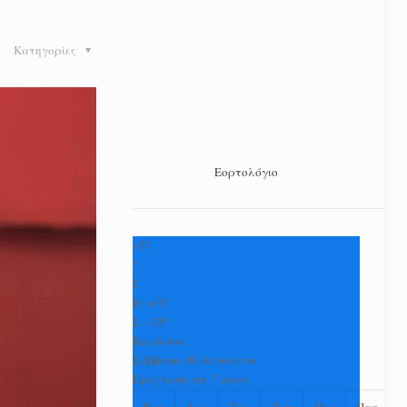
Κατηγορίες
Εορτολόγιο
+
37
°
C
H:
+
38°
L:
+
25°
Καρδίτσα
Σάββατο, 08 Αύγουστος
Πρόγνωση για 7 μέρες
Κυρ
Δευ
Τρι
Τετ
Πεμ
Παρ