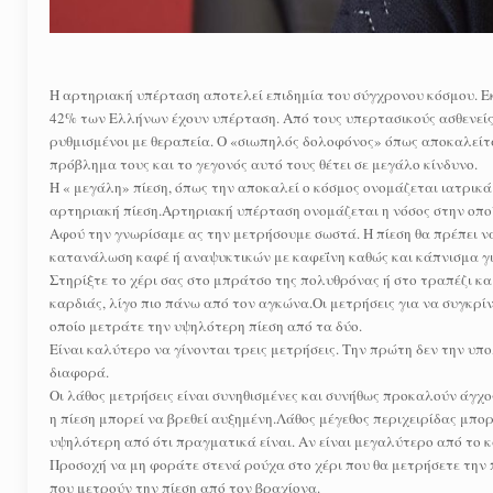
Η αρτηριακή υπέρταση αποτελεί επιδημία του σύγχρονου κόσμου. Ε
42% των Ελλήνων έχουν υπέρταση. Από τους υπερτασικούς ασθενείς, 
ρυθμισμένοι με θεραπεία. Ο «σιωπηλός δολοφόνος» όπως αποκαλείτα
πρόβλημα τους και το γεγονός αυτό τους θέτει σε μεγάλο κίνδυνο.
Η « μεγάλη» πίεση, όπως την αποκαλεί ο κόσμος ονομάζεται ιατρικά 
αρτηριακή πίεση.Αρτηριακή υπέρταση ονομάζεται η νόσος στην οποία
Αφού την γνωρίσαμε ας την μετρήσουμε σωστά. Η πίεση θα πρέπει 
κατανάλωση καφέ ή αναψυκτικών με καφεΐνη καθώς και κάπνισμα γι
Στηρίξτε το χέρι σας στο μπράτσο της πολυθρόνας ή στο τραπέζι κα
καρδιάς, λίγο πιο πάνω από τον αγκώνα.Οι μετρήσεις για να συγκρί
οποίο μετράτε την υψηλότερη πίεση από τα δύο.
Είναι καλύτερο να γίνονται τρεις μετρήσεις. Την πρώτη δεν την υπ
διαφορά.
Οι λάθος μετρήσεις είναι συνηθισμένες και συνήθως προκαλούν άγχος 
η πίεση μπορεί να βρεθεί αυξημένη.Λάθος μέγεθος περιχειρίδας μπορε
υψηλότερη από ότι πραγματικά είναι. Αν είναι μεγαλύτερο από το κ
Προσοχή να μη φοράτε στενά ρούχα στο χέρι που θα μετρήσετε την π
που μετρούν την πίεση από τον βραχίονα.