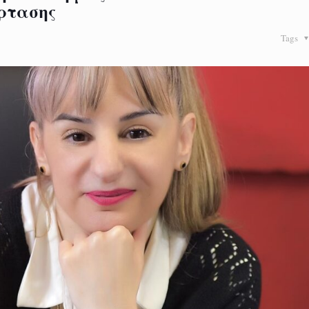
ρτασης
Tags