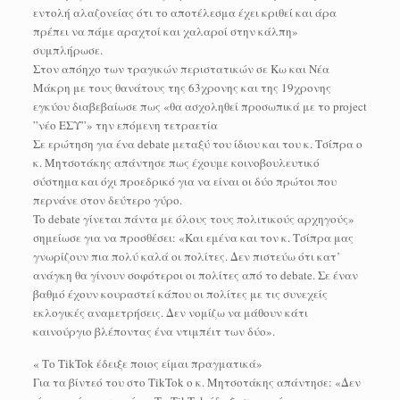
εντολή αλαζονείας ότι το αποτέλεσμα έχει κριθεί και άρα
πρέπει να πάμε αραχτοί και χαλαροί στην κάλπη»
συμπλήρωσε.
Στον απόηχο των τραγικών περιστατικών σε Κω και Νέα
Μάκρη με τους θανάτους της 63χρονης και της 19χρονης
εγκύου διαβεβαίωσε πως «θα ασχοληθεί προσωπικά με το project
”νέο ΕΣΥ”» την επόμενη τετραετία
Σε ερώτηση για ένα debate μεταξύ του ίδιου και του κ. Τσίπρα ο
κ. Μητσοτάκης απάντησε πως έχουμε κοινοβουλευτικό
σύστημα και όχι προεδρικό για να είναι οι δύο πρώτοι που
περνάνε στον δεύτερο γύρο.
To debate γίνεται πάντα με όλους τους πολιτικούς αρχηγούς»
σημείωσε για να προσθέσει: «Και εμένα και τον κ. Τσίπρα μας
γνωρίζουν πια πολύ καλά οι πολίτες. Δεν πιστεύω ότι κατ’
ανάγκη θα γίνουν σοφότεροι οι πολίτες από το debate. Σε έναν
βαθμό έχουν κουραστεί κάπου οι πολίτες με τις συνεχείς
εκλογικές αναμετρήσεις. Δεν νομίζω να μάθουν κάτι
καινούργιο βλέποντας ένα ντιμπέιτ των δύο».
« Το TikTok έδειξε ποιος είμαι πραγματικά»
Για τα βίντεό του στο TikTok ο κ. Μητσοτάκης απάντησε: «Δεν