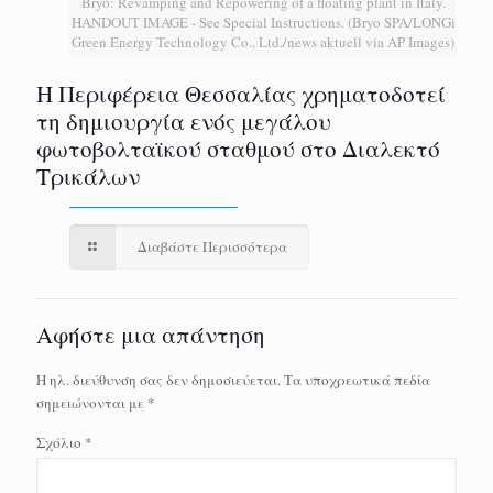
Bryo: Revamping and Repowering of a floating plant in Italy.
HANDOUT IMAGE - See Special Instructions. (Bryo SPA/LONGi
Green Energy Technology Co., Ltd./news aktuell via AP Images)
H Περιφέρεια Θεσσαλίας χρηματοδοτεί
τη δημιουργία ενός μεγάλου
φωτοβολταϊκού σταθμού στο Διαλεκτό
Τρικάλων
Διαβάστε Περισσότερα
Αφήστε μια απάντηση
Η ηλ. διεύθυνση σας δεν δημοσιεύεται.
Τα υποχρεωτικά πεδία
σημειώνονται με
*
Σχόλιο
*