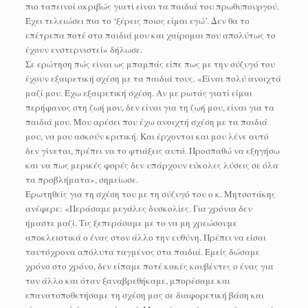
πιο ταπεινοί ακριβώς γιατί είναι τα παιδιά του πρωθυπουργού.
Έχει τελειώσει πια το ‘ξέρεις ποιος είμαι εγώ’. Δεν θα το
επέτρεπα ποτέ στα παιδιά μου και χαίρομαι που απολύτως το
έχουν ενστερνιστεί» δήλωσε.
Σε ερώτηση πώς είναι ως μπαμπάς είπε πως με την σύζυγό του
έχουν εξαιρετική σχέση με τα παιδιά τους. «Είναι πολύ ανοιχτά
μαζί μου. Έχω εξαιρετική σχέση. Αν με ρωτάς γιατί είμαι
περήφανος στη ζωή μου, δεν είναι για τη ζωή μου, είναι για τα
παιδιά μου. Μου αρέσει που έχω ανοιχτή σχέση με τα παιδιά
μου, να μου ασκούν κριτική. Και έρχονται και μου λένε αυτό
δεν γίνεται, πρέπει να το φτιάξεις αυτό. Προσπαθώ να εξηγήσω
και να πως μερικές φορές δεν υπάρχουν εύκολες λύσεις σε όλα
τα προβλήματα», σημείωσε.
Ερωτηθείς για τη σχέση του με τη σύζυγό του ο κ. Μητσοτάκης
ανέφερε: «Περάσαμε μεγάλες δυσκολίες. Για χρόνια δεν
ήμαστε μαζί. Τις ξεπεράσαμε με το να μη χρεώσουμε
αποκλειστικά ο ένας στον άλλο την ευθύνη. Πρέπει να είσαι
ταυτόχρονα απόλυτα ταγμένος στα παιδιά. Εμείς δώσαμε
χρόνο στο χρόνο, δεν είπαμε ποτέ κακές κουβέντες ο ένας για
τον άλλο και όταν ξαναβρεθήκαμε, μπορέσαμε και
επανατοποθετήσαμε τη σχέση μας σε διαφορετική βάση και