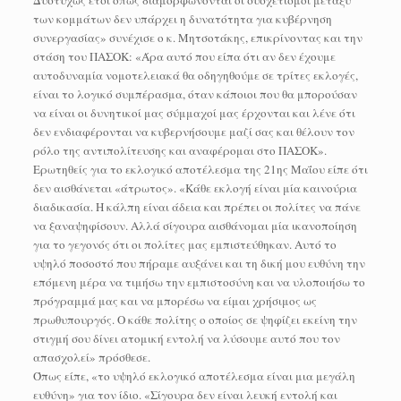
Δυστυχώς έτσι όπως διαμορφώνονται οι συσχετισμοί μεταξύ
των κομμάτων δεν υπάρχει η δυνατότητα για κυβέρνηση
συνεργασίας» συνέχισε ο κ. Μητσοτάκης, επικρίνοντας και την
στάση του ΠΑΣΟΚ: «Άρα αυτό που είπα ότι αν δεν έχουμε
αυτοδυναμία νομοτελειακά θα οδηγηθούμε σε τρίτες εκλογές,
είναι το λογικό συμπέρασμα, όταν κάποιοι που θα μπορούσαν
να είναι οι δυνητικοί μας σύμμαχοί μας έρχονται και λένε ότι
δεν ενδιαφέρονται να κυβερνήσουμε μαζί σας και θέλουν τον
ρόλο της αντιπολίτευσης και αναφέρομαι στο ΠΑΣΟΚ».
Ερωτηθείς για το εκλογικό αποτέλεσμα της 21ης Μαΐου είπε ότι
δεν αισθάνεται «άτρωτος». «Κάθε εκλογή είναι μία καινούρια
διαδικασία. Η κάλπη είναι άδεια και πρέπει οι πολίτες να πάνε
να ξαναψηφίσουν. Αλλά σίγουρα αισθάνομαι μία ικανοποίηση
για το γεγονός ότι οι πολίτες μας εμπιστεύθηκαν. Αυτό το
υψηλό ποσοστό που πήραμε αυξάνει και τη δική μου ευθύνη την
επόμενη μέρα να τιμήσω την εμπιστοσύνη και να υλοποιήσω το
πρόγραμμά μας και να μπορέσω να είμαι χρήσιμος ως
πρωθυπουργός. Ο κάθε πολίτης ο οποίος σε ψηφίζει εκείνη την
στιγμή σου δίνει ατομική εντολή να λύσουμε αυτό που τον
απασχολεί» πρόσθεσε.
Όπως είπε, «το υψηλό εκλογικό αποτέλεσμα είναι μια μεγάλη
ευθύνη» για τον ίδιο. «Σίγουρα δεν είναι λευκή εντολή και