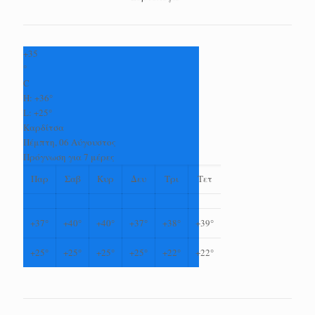
+
35
°
C
H:
+
36°
L:
+
25°
Καρδίτσα
Πέμπτη, 06 Αύγουστος
Πρόγνωση για 7 μέρες
Παρ
Σαβ
Κυρ
Δευ
Τρι
Τετ
+
37°
+
40°
+
40°
+
37°
+
38°
+
39°
+
25°
+
25°
+
25°
+
25°
+
22°
+
22°