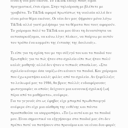
είναι η νέα μου εικόνα. Το TikTok έδειξε ποιος είμαι
πραγματικά, έτσι είμαι. Στην τηλεόραση με βλέπετε με
γραβάτα. Το TikTok αφορά πρωτίστως τη νεολαία αλλά δεν
είναι μόνο θέμα εικόνας. Οι νέοι δεν μας ψήφισαν μόνο λόγω
TikTok αλλά γιατί μιλήσαμε για τα θέματα που τους αφορούν.
Το χαίρομαι πολύ το TikTok και μου δίνει τη δυνατότητα να
αυτοσαρκάζομαι, να κάνω λίγες πλάκες, να παίρνω με αυτόν
τον τρόπο ένα κομμάτι της έντασης της δουλειάς».
Τι είπε για τη σχέση του με την σύζυγό του και τα παιδιά του
Ερωτηθείς για το πώς ήταν στο σχολείο είπε πως ήταν πολύ
καλός μαθητής αλλά δεν ήταν ο τυπικός σπασίκλας. «Στο
σχολείο κάναμε όσα νομίζω ότι κάνουν τα παιδιά. Και χαίρομαι
που έχω κρατήσει καλές φιλίες από το σχολείο. Αν ξεφύλλιζες
το λεύκωμά μας το 1986, θα βρεις πολλές ενδιαφέρουσες
φωτογραφίες οι οποίες δείχνουν μια κανονική σχολική ζωή
πέρα από τα μαθήματα», ανέφερε.
Για το γεγονός ότι ως έφηβος είχε μπαμπά πρωθυπουργό
ανέφερε ότι είχε μια αίσθηση της ευθύνης και πάντα
προσπαθούσε να ισορροπήσει. «Το ζω αυτό και με τα παιδιά
μου. Είναι σημαντικό να εξηγήσουμε στα παιδιά μας ότι δεν
πρέπει ποτέ να πατήσουν στο προνόμιο και να είναι δυο φορές