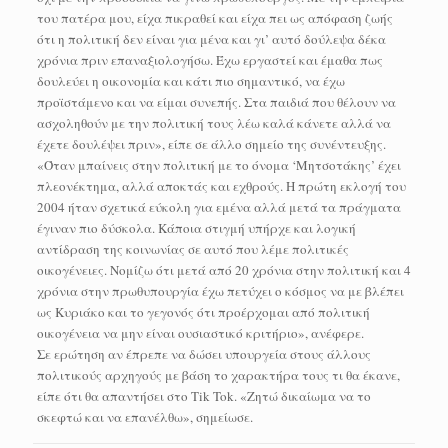
του πατέρα μου, είχα πικραθεί και είχα πει ως απόφαση ζωής
ότι η πολιτική δεν είναι για μένα και γι’ αυτό δούλεψα δέκα
χρόνια πριν επαναξιολογήσω. Έχω εργαστεί και έμαθα πως
δουλεύει η οικονομία και κάτι πιο σημαντικό, να έχω
προϊστάμενο και να είμαι συνεπής. Στα παιδιά που θέλουν να
ασχοληθούν με την πολιτική τους λέω καλά κάνετε αλλά να
έχετε δουλέψει πριν», είπε σε άλλο σημείο της συνέντευξης.
«Όταν μπαίνεις στην πολιτική με το όνομα ‘Μητσοτάκης’ έχει
πλεονέκτημα, αλλά αποκτάς και εχθρούς. Η πρώτη εκλογή του
2004 ήταν σχετικά εύκολη για εμένα αλλά μετά τα πράγματα
έγιναν πιο δύσκολα. Κάποια στιγμή υπήρχε και λογική
αντίδραση της κοινωνίας σε αυτό που λέμε πολιτικές
οικογένειες. Νομίζω ότι μετά από 20 χρόνια στην πολιτική και 4
χρόνια στην πρωθυπουργία έχω πετύχει ο κόσμος να με βλέπει
ως Κυριάκο και το γεγονός ότι προέρχομαι από πολιτική
οικογένεια να μην είναι ουσιαστικό κριτήριο», ανέφερε.
Σε ερώτηση αν έπρεπε να δώσει υπουργεία στους άλλους
πολιτικούς αρχηγούς με βάση το χαρακτήρα τους τι θα έκανε,
είπε ότι θα απαντήσει στο Tik Tok. «Ζητώ δικαίωμα να το
σκεφτώ και να επανέλθω», σημείωσε.