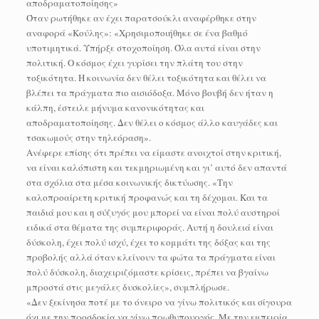
αποδραματοποίησης»
Όταν ρωτήθηκε αν έχει παρατσούκλι αναφέρθηκε στην
αναφορά «Κούλης»: «Χρησιμοποιήθηκε σε ένα βαθμό
υποτιμητικά. Υπήρξε στοχοποίηση. Όλα αυτά είναι στην
πολιτική. Ο κόσμος έχει γυρίσει την πλάτη του στην
τοξικότητα. Η κοινωνία δεν θέλει τοξικότητα και θέλει να
βλέπει τα πράγματα πιο αισιόδοξα. Μόνο βουβή δεν ήταν η
κάλπη, έστειλε μήνυμα κανονικότητας και
αποδραματοποίησης. Δεν θέλει ο κόσμος άλλο καυγάδες και
τσακωμούς στην τηλεόραση».
Ανέφερε επίσης ότι πρέπει να είμαστε ανοιχτοί στην κριτική,
να είναι καλόπιστη και τεκμηριωμένη και γι’ αυτό δεν απαντά
στα σχόλια στα μέσα κοινωνικής δικτύωσης. «Την
καλοπροαίρετη κριτική προφανώς και τη δέχομαι. Και τα
παιδιά μου και η σύζυγός μου μπορεί να είναι πολύ αυστηροί
ειδικά στα θέματα της συμπεριφοράς. Αυτή η δουλειά είναι
δύσκολη, έχει πολύ ισχύ, έχει το κομμάτι της δόξας και της
προβολής αλλά όταν κλείνουν τα φώτα τα πράγματα είναι
πολύ δύσκολη, διαχειριζόμαστε κρίσεις, πρέπει να βγαίνω
μπροστά στις μεγάλες δυσκολίες», συμπλήρωσε.
«Δεν ξεκίνησα ποτέ με το όνειρο να γίνω πολιτικός και σίγουρα
όχι με την προσδοκία να γίνω πρωθυπουργός. Με την εμπειρία