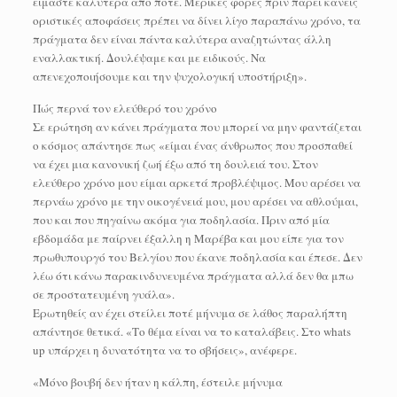
είμαστε καλύτερα από ποτέ. Μερικές φορές πριν πάρει κανείς
οριστικές αποφάσεις πρέπει να δίνει λίγο παραπάνω χρόνο, τα
πράγματα δεν είναι πάντα καλύτερα αναζητώντας άλλη
εναλλακτική. Δουλέψαμε και με ειδικούς. Να
απενεχοποιήσουμε και την ψυχολογική υποστήριξη».
Πώς περνά τον ελεύθερό του χρόνο
Σε ερώτηση αν κάνει πράγματα που μπορεί να μην φαντάζεται
ο κόσμος απάντησε πως «είμαι ένας άνθρωπος που προσπαθεί
να έχει μια κανονική ζωή έξω από τη δουλειά του. Στον
ελεύθερο χρόνο μου είμαι αρκετά προβλέψιμος. Μου αρέσει να
περνάω χρόνο με την οικογένειά μου, μου αρέσει να αθλούμαι,
που και που πηγαίνω ακόμα για ποδηλασία. Πριν από μία
εβδομάδα με παίρνει έξαλλη η Μαρέβα και μου είπε για τον
πρωθυπουργό του Βελγίου που έκανε ποδηλασία και έπεσε. Δεν
λέω ότι κάνω παρακινδυνευμένα πράγματα αλλά δεν θα μπω
σε προστατευμένη γυάλα».
Ερωτηθείς αν έχει στείλει ποτέ μήνυμα σε λάθος παραλήπτη
απάντησε θετικά. «Το θέμα είναι να το καταλάβεις. Στο whats
up υπάρχει η δυνατότητα να το σβήσεις», ανέφερε.
«Μόνο βουβή δεν ήταν η κάλπη, έστειλε μήνυμα