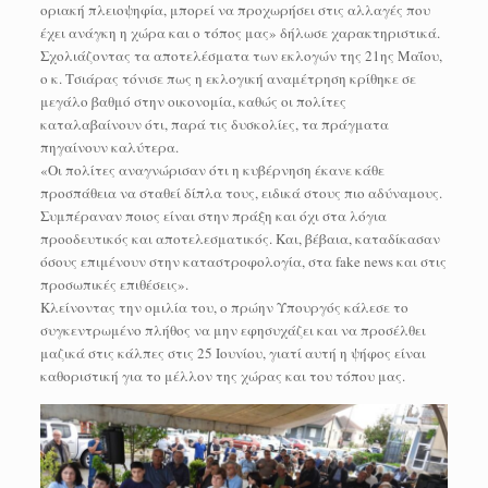
οριακή πλειοψηφία, μπορεί να προχωρήσει στις αλλαγές που
έχει ανάγκη η χώρα και ο τόπος μας» δήλωσε χαρακτηριστικά.
Σχολιάζοντας τα αποτελέσματα των εκλογών της 21ης Μαΐου,
ο κ. Τσιάρας τόνισε πως η εκλογική αναμέτρηση κρίθηκε σε
μεγάλο βαθμό στην οικονομία, καθώς οι πολίτες
καταλαβαίνουν ότι, παρά τις δυσκολίες, τα πράγματα
πηγαίνουν καλύτερα.
«Οι πολίτες αναγνώρισαν ότι η κυβέρνηση έκανε κάθε
προσπάθεια να σταθεί δίπλα τους, ειδικά στους πιο αδύναμους.
Συμπέραναν ποιος είναι στην πράξη και όχι στα λόγια
προοδευτικός και αποτελεσματικός. Και, βέβαια, καταδίκασαν
όσους επιμένουν στην καταστροφολογία, στα fake news και στις
προσωπικές επιθέσεις».
Κλείνοντας την ομιλία του, ο πρώην Υπουργός κάλεσε το
συγκεντρωμένο πλήθος να μην εφησυχάζει και να προσέλθει
μαζικά στις κάλπες στις 25 Ιουνίου, γιατί αυτή η ψήφος είναι
καθοριστική για το μέλλον της χώρας και του τόπου μας.