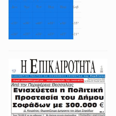
Δευ
Τρι
Τετ
Πεμ
Παρ
Σαβ
+
35°
+
39°
+
40°
+
39°
+
36°
+
35°
+
26°
+
25°
+
24°
+
23°
+
23°
+
21°