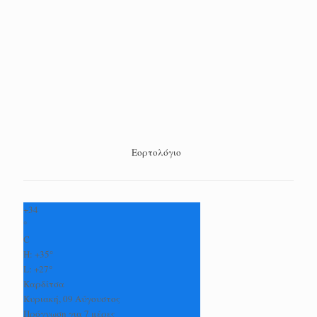
Εορτολόγιο
+
34
°
C
H:
+
35°
L:
+
27°
Καρδίτσα
Κυριακή, 09 Αύγουστος
Πρόγνωση για 7 μέρες