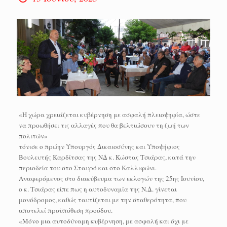
«Η χώρα χρειάζεται κυβέρνηση με ασφαλή πλειοψηφία, ώστε
να προωθήσει τις αλλαγές που θα βελτιώσουν τη ζωή των
πολιτών»
τόνισε ο πρώην Υπουργός Δικαιοσύνης και Υποψήφιος
Βουλευτής Καρδίτσας της ΝΔ κ. Κώστας Τσιάρας, κατά την
περιοδεία του στο Σταυρό και στο Καλλιφώνι.
Αναφερόμενος στο διακύβευμα των εκλογών της 25ης Ιουνίου,
ο κ. Τσιάρας είπε πως η αυτοδυναμία της Ν.Δ. γίνεται
μονόδρομος, καθώς ταυτίζεται με την σταθερότητα, που
αποτελεί προϋπόθεση προόδου.
«Μόνο μια αυτοδύναμη κυβέρνηση, με ασφαλή και όχι με