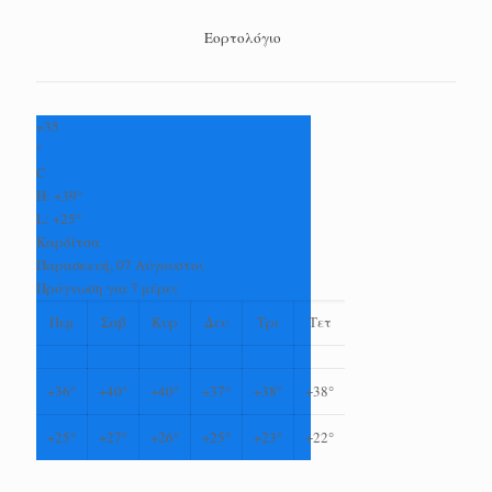
Εορτολόγιο
+
35
°
C
H:
+
39°
L:
+
25°
Καρδίτσα
Παρασκευή, 07 Αύγουστος
Πρόγνωση για 7 μέρες
Πεμ
Σαβ
Κυρ
Δευ
Τρι
Τετ
+
36°
+
40°
+
40°
+
37°
+
38°
+
38°
+
25°
+
27°
+
26°
+
25°
+
23°
+
22°