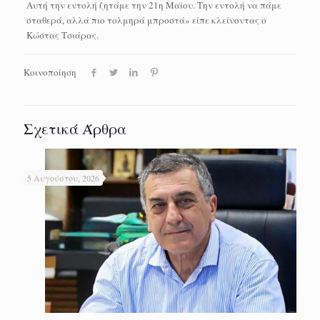
Αυτή την εντολή ζητάμε την 21η Μαϊου. Την εντολή να πάμε
σταθερά, αλλά πιο τολμηρά μπροστά» είπε κλείνοντας ο
Κώστας Τσιάρας.
Κοινοποίηση
Σχετικά Άρθρα
5 Αυγούστου, 2026