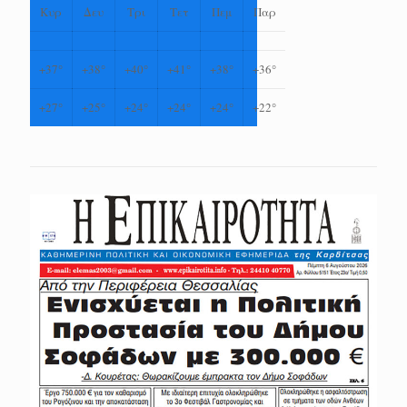
Κυρ
Δευ
Τρι
Τετ
Πεμ
Παρ
+
37°
+
38°
+
40°
+
41°
+
38°
+
36°
+
27°
+
25°
+
24°
+
24°
+
24°
+
22°