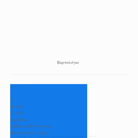
Εορτολόγιο
+
35
°
C
H:
+
36°
L:
+
25°
Καρδίτσα
Σάββατο, 08 Αύγουστος
Πρόγνωση για 7 μέρες