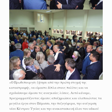
«Ο Πρωθυπουργός ζήτησε από την πρώτη στιγμή της
καταστροφής, να είμαστε δίπλα στους πολίτες και να
σχεδιάσουμε άμεσα τις αναγκαίες λύσεις. Αυτό κάναμε,
προγραμματίζοντας άμεσες αποζημιώσεις και υλοποιώντας τα
μεγάλα έργα στον Πάμισσο, την πεζογέφυρα, την ανέγερση
νέου Κέντρου Υγείας και την ανακατασκευή όλου του οδικού