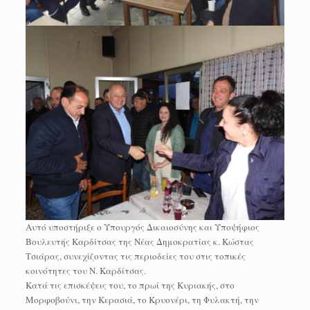
Αυτό υποστήριξε ο Υπουργός Δικαιοσύνης και Υποψήφιος
Βουλευτής Καρδίτσας της Νέας Δημοκρατίας κ. Κώστας
Τσιάρας, συνεχίζοντας τις περιοδείες του στις τοπικές
κοινότητες του Ν. Καρδίτσας.
Κατά τις επισκέψεις του, το πρωί της Κυριακής, στο
Μορφοβούνι, την Κερασιά, το Κρυονέρι, τη Φυλακτή, την