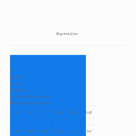
Εορτολόγιο
+
33
°
C
H:
+
35°
L:
+
27°
Καρδίτσα
Κυριακή, 09 Αύγουστος
Πρόγνωση για 7 μέρες
Δευ
Τρι
Τετ
Πεμ
Παρ
Σαβ
+
35°
+
39°
+
40°
+
39°
+
36°
+
34°