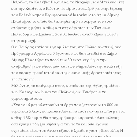
Πεζούλα, τα Καλύβια Πεζούλας, το Νεοχώρι, τον Μπελοκομίτη
και την Καρίτσα, ο Κώστας Τσιάρας, αναφέρθηκε στην ίδρυση
του Πολυδύναμου Περιφερειακού Ιατρείου στο Δήμο Λίμνης
Πλαστήρα, το οποίο θα ξεκινήσει τη λειτουργία του τους
επόμενους μήνες, καθώς και στην έγκριση των Τοπικών
Πολεοδομικών Σχεδίων, που θα δώσουν αναπτυξιακή ώθηση
στην περιοχή.
Ο κ. Τσιάρας εστίασε την ομιλία του, στο Ειδικό Αναπτυξιακό
Πρόγραμμα Αγράφων, λέγοντας πως θα διατεθεί στο Δήμο
Λίμνης Πλαστήρα το ποσό των 30 εκατ. ευρώ για την
αναβάθμιση των υποδομών και των υπηρεσιών, την ανάπτυξη
του παραγωγικού ιστού και της οικονομικής δραστηριότητας
της περιοχής.
Μιλώντας το απόγευμα στους κατοίκους της Αγίας τριάδας,
των Καλογριανών και του Πεδινού, ο κ. Τσιάρας είπε
χαρακτηριστικά:
«Στο νομό μας υλοποιούνται έργα που ξεπερνούν τα 800 εκ.
ευρώ, και πλέον, ως Καρδιτσιώτες, είμαστε αντιμέτωποι με ένα
καθαρό δίλημμα: Θα προχωρήσουμε μπροστά, υλοποιώντας
όσα έχουμε ήδη ξεκινήσει για τον τόπο και όσα έχουμε
σχεδιάσει μέσω του Αναπτυξιακού Σχεδίου για τη Θεσσαλία; Ή
θα τα ρισκάρουμε, για μια ακόμα φορά, όλα για τα λίγα