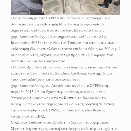
«Σε αντίθεση με τον ΣΥΡΙΖΑ που πάγωσε τις αποδοχές των
συνταξιούχων, η κυβέρνηση Μητσοτάκη προχώρησε σε
σημαντικές αυξήσεις στις συντάξεις. Πάνω από 1 εκατ.
χαμηλοσυνταξιούχοι είδαν σημαντικές αυξήσεις από 1η
Ιανουαρίου 2023» είπε ο Κώστας Τσιάρας και επισήμανε πως η
κυβέρνηση έδωσε επιπλέον έκτακτο επίδομα ύψους ως 300 ευρώ
σε όσους συνταξιούχους, είχαν την προσωπική διαφορά που
θέσπισε ο νόμος Κατρούγκαλου.
«Οι συντάξεις θα αυξηθούν και τα επόμενα χρόνια, εφόσον μας
εμπιστευτούν οι πολίτες. Θα εξακολουθούμε να στηρίζουμε
τους συνταξιούχους και πρωτίστως τους
χαμηλοσυνταξιούχους. Αυτούς που αγνόησε ο ΣΥΡΙΖΑ την
περίοδο 2015-19 και έχουν περισσότερη ανάγκη» είπε ο
Υπουργός Δικαιοσύνης από το Καππά, το Χάρμα και το
Φανάρι, αφήνοντας αιχμές για την συνταξιοδοτική πολιτική
της κυβέρνησης του ΣΥΡΙΖΑ, η οποία, όπως υπενθύμισε,
κατήργησε το ΕΚΑΣ.
Ο Κώστας Τσιάρας επανέλαβε τη δέσμευση του Κυριάκου
Μητσοτάκη για την οριστική κατάργηση κάθε συμμετοχής των