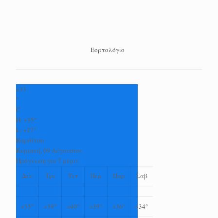
Εορτολόγιο
+
33
°
C
H:
+
35°
L:
+
27°
Καρδίτσα
Κυριακή, 09 Αύγουστος
Πρόγνωση για 7 μέρες
Δευ
Τρι
Τετ
Πεμ
Παρ
Σαβ
+
35°
+
39°
+
40°
+
39°
+
36°
+
34°