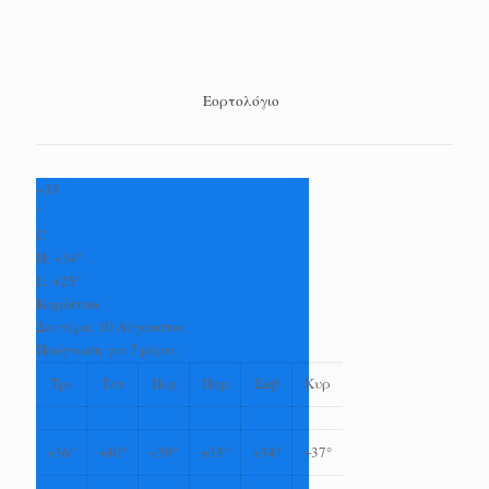
Εορτολόγιο
+
33
°
C
H:
+
34°
L:
+
25°
Καρδίτσα
Δευτέρα, 10 Αύγουστος
Πρόγνωση για 7 μέρες
Τρι
Τετ
Πεμ
Παρ
Σαβ
Κυρ
+
36°
+
40°
+
39°
+
35°
+
34°
+
37°