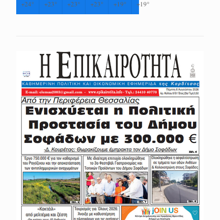
+
24°
+
23°
+
23°
+
23°
+
19°
+
19°