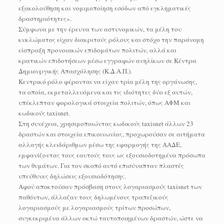
εξακολούθηση και νομιμοποίηση εσόδων από εγκληματικές
δραστηριότητες».
Σύμφωνα με την έρευνα των αστυνομικών, τα μέλη του
κυκλώματος είχαν διακριτούς ρόλους και στόχο την παράνομη
είσπραξη προνοιακών επιδομάτων πολιτών, αλλά και
κρατικών επιδοτήσεων μέσω εγγραφών ανηλίκων σε Κέντρα
Δημιουργικής Απασχόλησης (Κ.Δ.Α.Π.).
Κεντρικό ρόλο φέρονται να είχαν τρία μέλη της οργάνωσης,
τα οποία, εκμεταλλευόμενα και τις ιδιότητες δύο εξ αυτών,
υπέκλεπταν φορολογικά στοιχεία πολιτών, όπως ΑΦΜ και
κωδικούς taxisnet.
Στη συνέχεια, χρησιμοποιώντας κωδικούς taxisnet άλλων 23
δραστών και στοιχεία επικοινωνίας, προχωρούσαν σε αιτήματα
αλλαγής κλειδάριθμων μέσω της εφαρμογής της ΑΑΔΕ,
εμφανίζοντας τους εαυτούς τους ως εξουσιοδοτημένα πρόσωπα
των θυμάτων. Για τον σκοπό αυτό επισύναπταν πλαστές
υπεύθυνες δηλώσεις εξουσιοδότησης.
Αφού αποκτούσαν πρόσβαση στους λογαριασμούς taxisnet των
παθόντων, άλλαζαν τους δηλωμένους τραπεζικούς
λογαριασμούς με λογαριασμούς τρίτων προσώπων,
συγκεκριμένα άλλων οκτώ ταυτοποιημένων δραστών, ώστε να