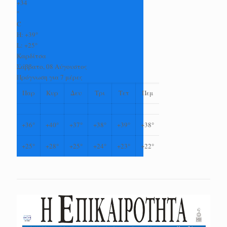
+
34
°
C
H:
+
39°
L:
+
25°
Καρδίτσα
Σάββατο, 08 Αύγουστος
Πρόγνωση για 7 μέρες
Παρ
Κυρ
Δευ
Τρι
Τετ
Πεμ
+
36°
+
40°
+
37°
+
38°
+
39°
+
38°
+
25°
+
28°
+
25°
+
24°
+
23°
+
22°