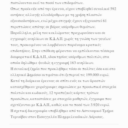
πιστώνονται εκεί τα ποσά των επιδομάτων.
Όπως προέκυψε από την έρευνα, είχαν υποβληθεί συνολικά 592
αιτήσεις αλλαγής κλειδάριθμων με τη χρήση πλαστών
εξουσιοδοτήσεων, ενώ μέχρι στιγμής έχουν εξιχνιαστεί 61
περιπτώσεις απάτης σε βάρος ισάριθμων θυμάτων.
Παράλληλα, μέλη του κυκλώματος προχωρούσαν και σε
εγγραφές ανηλίκων σε Κ.Δ.Α.Π. χωρίς τη γνώση των γονέων
τους, προκειμένου να λαμβάνουν παράνομα κρατικές
επιδοτήσεις. Στην υπόθεση φέρονται να εμπλέκονται τέσσερα
διαφορετικά Κ.Δ.Α.Π., ιδιοκτησίας ισάριθμων πολιτών, στα
οποία δηλώθηκε ψευδώς η εγγραφή 163 ανηλίκων.
Η συνολική ζημία που προκλήθηκε τόσο σε πολίτες όσο και στο
ελληνικό Δημόσιο εκτιμάται ότι ξεπερνά τις 199.000 ευρώ.
Κατά τη διάρκεια έρευνας σε σπίτι ενός εκ των δραστών
κατασχέθηκαν χειρόγραφες σημειώσεις με προσωπικά στοιχεία
πολιτών και κωδικούς, 12 τραπεζικές κάρτες τρίτων
προσώπων, καταστάσεις με στοιχεία μαθητών, έγγραφα που
σχετίζονται με Κ.Δ.Α.Π., καθώς και το ποσό των 3.920 ευρώ.
Η σχετική δικογραφία υποβλήθηκε από το Αστυνομικό Τμήμα
Τυρνάβου στον Εισαγγελέα Πλημμελειοδικών Λάρισας.