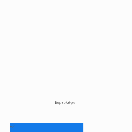
Εορτολόγιο
+
34