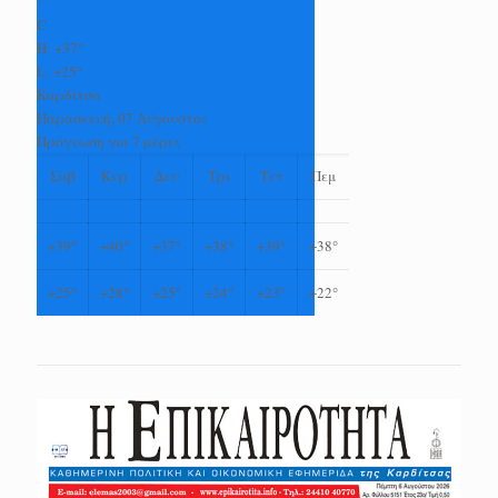
°
C
H:
+
37°
L:
+
25°
Καρδίτσα
Παρασκευή, 07 Αύγουστος
Πρόγνωση για 7 μέρες
Σαβ
Κυρ
Δευ
Τρι
Τετ
Πεμ
+
39°
+
40°
+
37°
+
38°
+
39°
+
38°
+
25°
+
28°
+
25°
+
24°
+
23°
+
22°