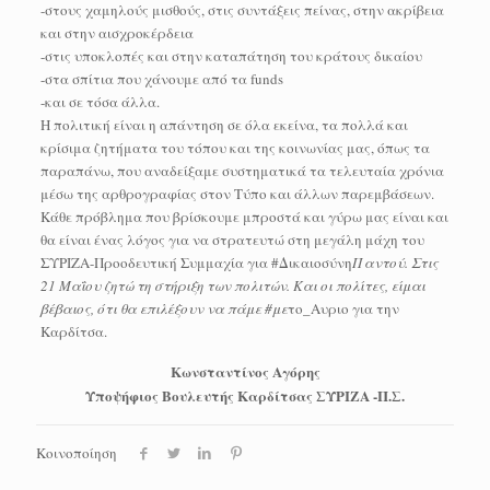
-στους χαμηλούς μισθούς, στις συντάξεις πείνας, στην ακρίβεια
και στην αισχροκέρδεια
-στις υποκλοπές και στην καταπάτηση του κράτους δικαίου
-στα σπίτια που χάνουμε από τα funds
-και σε τόσα άλλα.
Η πολιτική είναι η απάντηση σε όλα εκείνα, τα πολλά και
κρίσιμα ζητήματα του τόπου και της κοινωνίας μας, όπως τα
παραπάνω, που αναδείξαμε συστηματικά τα τελευταία χρόνια
μέσω της αρθρογραφίας στον Τύπο και άλλων παρεμβάσεων.
Κάθε πρόβλημα που βρίσκουμε μπροστά και γύρω μας είναι και
θα είναι ένας λόγος για να στρατευτώ στη μεγάλη μάχη του
ΣΥΡΙΖΑ-Προοδευτική Συμμαχία για #Δικαιοσύνη
Παντού. Στις
21 Μαΐου ζητώ τη στήριξη των πολιτών. Και οι πολίτες, είμαι
βέβαιος, ότι θα επιλέξουν να πάμε #με
το_Αυριο για την
Καρδίτσα.
Κωνσταντίνος Αγόρης
Υποψήφιος Βουλευτής Καρδίτσας ΣΥΡΙΖΑ -Π.Σ.
Κοινοποίηση