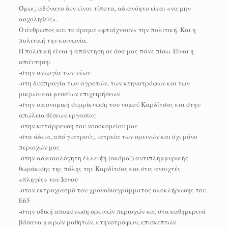
Όμως, αδύνατο δεν είναι τίποτα, αδιανόητο είναι «να μην
ασχοληθείς».
Ο άνθρωπος και το όραμα «φτιάχνουν» την πολιτική. Και η
πολιτική την κοινωνία.
Η πολιτική είναι η απάντηση σε όσα μας πάνε πίσω. Είναι η
απάντηση:
-στην ανεργία των νέων
-στη δυσπραγία των αγροτών, των κτηνοτρόφων και των
μικρών και μεσαίων επιχειρήσεων
-στην οικονομική συρρίκνωση του νομού Καρδίτσας και στην
απώλεια θέσεων εργασίας
-στην κατάρρευση του νοσοκομείου μας
-στα άδεια, από γιατρούς, ιατρεία των ορεινών και όχι μόνο
περιοχών μας
-στην αδικαιολόγητη έλλειψη (ακόμα!) αντιπλημμυρικής
θωράκισης της πόλης της Καρδίτσας και στις ανοιχτές
«πληγές» του Ιανού
-στον εκτροχιασμό του χρονοδιαγράμματος ολοκλήρωσης του
Ε65
-στην οδική απομόνωση ορεινών περιοχών και στα καθημερινά
βάσανα μικρών μαθητών, κτηνοτρόφων, επισκεπτών