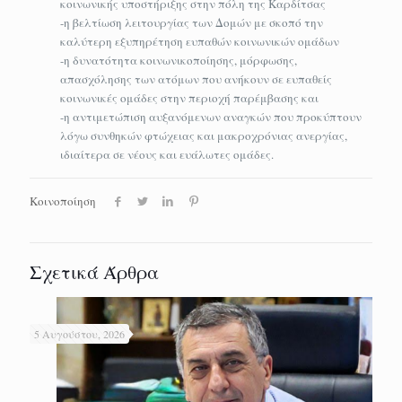
κοινωνικής υποστήριξης στην πόλη της Καρδίτσας
-η βελτίωση λειτουργίας των Δομών με σκοπό την
καλύτερη εξυπηρέτηση ευπαθών κοινωνικών ομάδων
-η δυνατότητα κοινωνικοποίησης, μόρφωσης,
απασχόλησης των ατόμων που ανήκουν σε ευπαθείς
κοινωνικές ομάδες στην περιοχή παρέμβασης και
-η αντιμετώπιση αυξανόμενων αναγκών που προκύπτουν
λόγω συνθηκών φτώχειας και μακροχρόνιας ανεργίας,
ιδιαίτερα σε νέους και ευάλωτες ομάδες.
Κοινοποίηση
Σχετικά Άρθρα
5 Αυγούστου, 2026