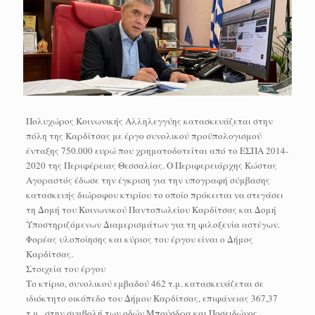
Πολυχώρος Κοινωνικής Αλληλεγγύης κατασκευάζεται στην
πόλη της Καρδίτσας με έργο συνολικού προϋπολογισμού
ένταξης 750.000 ευρώ που χρηματοδοτείται από το ΕΣΠΑ 2014-
2020 της Περιφέρειας Θεσσαλίας. Ο Περιφερειάρχης Κώστας
Αγοραστός έδωσε την έγκριση για την υπογραφή σύμβασης
κατασκευής διώροφου κτιρίου το οποίο πρόκειται να στεγάσει
τη Δομή του Κοινωνικού Παντοπωλείου Καρδίτσας και Δομή
Υποστηριζόμενων Διαμερισμάτων για τη φιλοξενία αστέγων.
Φορέας υλοποίησης και κύριος του έργου είναι ο Δήμος
Καρδίτσας.
Στοιχεία του έργου
Το κτίριο, συνολικού εμβαδού 462 τ.μ. κατασκευάζεται σε
ιδιόκτητο οικόπεδο του Δήμου Καρδίτσας, επιφάνειας 367,37
τ.μ., στην συμβολή των οδών Μπούσδρα και Ποσειδώνος.