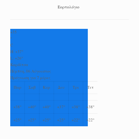
Εορτολόγιο
+
35
°
C
H:
+
37°
L:
+
26°
Καρδίτσα
Πέμπτη, 06 Αύγουστος
Πρόγνωση για 7 μέρες
Παρ
Σαβ
Κυρ
Δευ
Τρι
Τετ
+
38°
+
40°
+
40°
+
37°
+
38°
+
38°
+
25°
+
25°
+
25°
+
25°
+
22°
+
22°