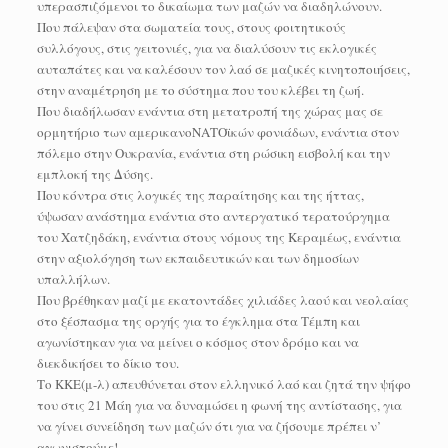
υπερασπιζόμενοι το δικαίωμα των μαζών να διαδηλώνουν.
Που πάλεψαν στα σωματεία τους, στους φοιτητικούς
συλλόγους, στις γειτονιές, για να διαλύσουν τις εκλογικές
αυταπάτες και να καλέσουν τον λαό σε μαζικές κινητοποιήσεις,
στην αναμέτρηση με το σύστημα που του κλέβει τη ζωή.
Που διαδήλωσαν ενάντια στη μετατροπή της χώρας μας σε
ορμητήριο των αμερικανοΝΑΤΟϊκών φονιάδων, ενάντια στον
πόλεμο στην Ουκρανία, ενάντια στη ρώσικη εισβολή και την
εμπλοκή της Δύσης.
Που κόντρα στις λογικές της παραίτησης και της ήττας,
ύψωσαν ανάστημα ενάντια στο αντεργατικό τερατούργημα
του Χατζηδάκη, ενάντια στους νόμους της Κεραμέως, ενάντια
στην αξιολόγηση των εκπαιδευτικών και των δημοσίων
υπαλλήλων.
Που βρέθηκαν μαζί με εκατοντάδες χιλιάδες λαού και νεολαίας
στο ξέσπασμα της οργής για το έγκλημα στα Τέμπη και
αγωνίστηκαν για να μείνει ο κόσμος στον δρόμο και να
διεκδικήσει το δίκιο του.
Το ΚΚΕ(μ-λ) απευθύνεται στον ελληνικό λαό και ζητά την ψήφο
του στις 21 Μάη για να δυναμώσει η φωνή της αντίστασης, για
να γίνει συνείδηση των μαζών ότι για να ζήσουμε πρέπει ν’
αγωνιστούμε!