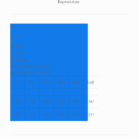
Εορτολόγιο
+
36
°
C
H:
+
38°
L:
+
27°
Καρδίτσα
Κυριακή, 09 Αύγουστος
Πρόγνωση για 7 μέρες
Δευ
Τρι
Τετ
Πεμ
Παρ
Σαβ
+
35°
+
39°
+
40°
+
39°
+
37°
+
36°
+
24°
+
24°
+
24°
+
24°
+
23°
+
21°