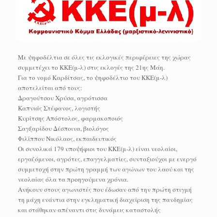
Με ψηφοδέλτια σε όλες τις εκλογικές περιφέρειες της χώρας
συμμετέχει το ΚΚΕ(μ-λ) στις εκλογές της 21ης Μάη.
Για το νομό Καρδίτσας, το ψηφοδέλτιο του ΚΚΕ(μ-λ)
αποτελείται από τους:
Δραγούτσου Χρύσα, αγρότισσα
Καπνιάς Στέφανος, λογιστής
Κυρίτσης Απόστολος, φαρμακοποιός
Σαγξαρίδου Δέσποινα, βιολόγος
Φιλίππου Νικόλαος, εκπαιδευτικός
Οι συνολικά 179 υποψήφιοι του ΚΚΕ(μ-λ) είναι νεολαίοι,
εργαζόμενοι, αγρότες, επαγγελματίες, συνταξιούχοι με ενεργό
συμμετοχή στην πρώτη γραμμή των αγώνων του λαού και της
νεολαίας όλα τα προηγούμενα χρόνια.
Ανήκουν στους αγωνιστές που έδωσαν από την πρώτη στιγμή
τη μάχη ενάντια στην εγκληματική διαχείριση της πανδημίας
και στάθηκαν απέναντι στις δυνάμεις καταστολής