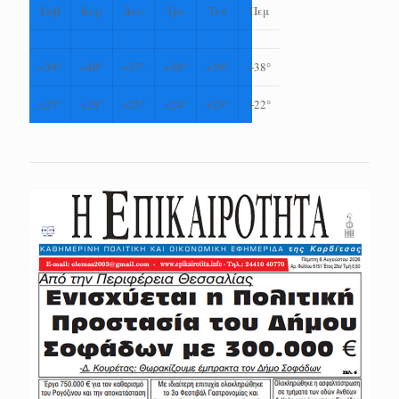
Σαβ
Κυρ
Δευ
Τρι
Τετ
Πεμ
+
39°
+
40°
+
37°
+
38°
+
39°
+
38°
+
25°
+
28°
+
25°
+
24°
+
23°
+
22°