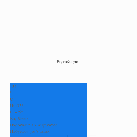
Εορτολόγιο
+
34
°
C
H:
+
37°
L:
+
25°
Καρδίτσα
Παρασκευή, 07 Αύγουστος
Πρόγνωση για 7 μέρες