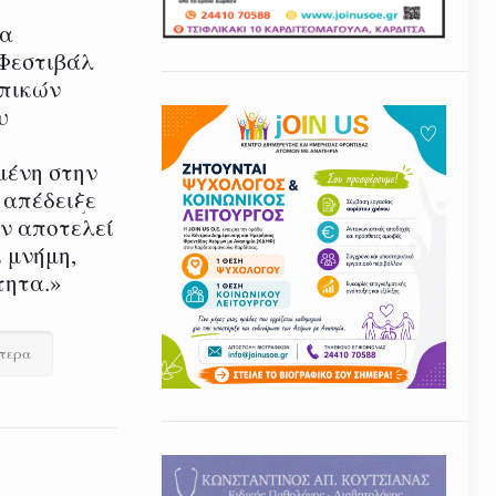
ία
 Φεστιβάλ
οπικών
υ
μένη στην
 απέδειξε
εν αποτελεί
 μνήμη,
τητα.»
ότερα