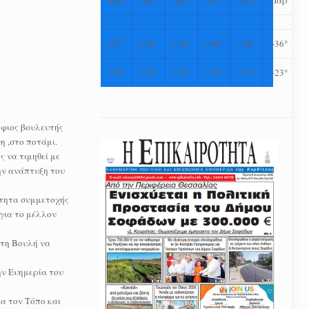
+
37°
+
38°
+
39°
+
40°
+
38°
+
36°
+
28°
+
24°
+
24°
+
24°
+
23°
+
23°
ήφιος βουλευτής
η ,στο ποτάμι.
ς να τιμηθεί με
ην ανάπτυξη του
ιότητα συμμετοχής
για το μέλλον
στη Βουλή να
ην Ευημερία του
α τον Τόπο και