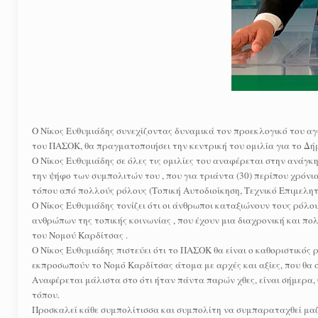
O Νίκος Ευθυμιάδης συνεχίζοντας δυναμικά τον προεκλογικό του α
του ΠΑΣΟΚ, θα πραγματοποιήσει την κεντρική του ομιλία για το Δή
Ο Νίκος Ευθυμιάδης σε όλες τις ομιλίες του αναφέρεται στην ανάγκη 
την ψήφο των συμπολιτών του , που για τριάντα (30) περίπου χρόν
τόπου από πολλούς ρόλους (Τοπική Αυτοδιοίκηση, Τεχνικό Επιμελητή
Ο Νίκος Ευθυμιάδης τονίζει ότι οι άνθρωποι καταξιώνουν τους ρόλου
ανθρώπων της τοπικής κοινωνίας , που έχουν μια διαχρονική και π
του Νομού Καρδίτσας .
Ο Νίκος Ευθυμιάδης πιστεύει ότι το ΠΑΣΟΚ θα είναι ο καθοριστικός
εκπροσωπούν το Νομό Καρδίτσας άτομα με αρχές και αξίες, που θα 
Αναφέρεται μάλιστα στο ότι ήταν πάντα παρών χθες, είναι σήμερα, 
τόπου.
Προσκαλεί κάθε συμπολίτισσα και συμπολίτη να συμπαραταχθεί μαζ