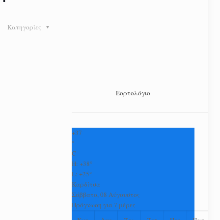
Κατηγορίες
Εορτολόγιο
+
37
°
C
H:
+
38°
L:
+
25°
Καρδίτσα
Σάββατο, 08 Αύγουστος
Πρόγνωση για 7 μέρες
Κυρ
Δευ
Τρι
Τετ
Πεμ
Παρ