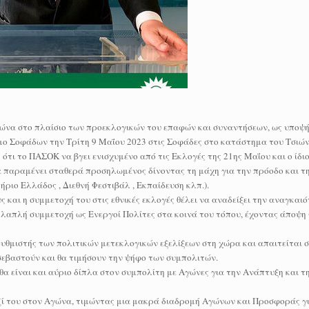
γώνα στο πλαίσιο των προεκλογικών του επαφών και συναντήσεων, ως υποψ
μο Σοφάδων την Τρίτη 9 Μαΐου 2023 στις Σοφάδες στο κατάστημα του Τσιών
ότι το ΠΑΣΟΚ να βγει ενισχυμένο από τις Εκλογές της 21ης Μαΐου και ο ίδιο
ια παραμένει σταθερά προσηλωμένος δίνοντας τη μάχη για την πρόοδο και τ
ριο Ελλάδος , Διεθνή Φεστιβάλ , Εκπαίδευση κλπ.).
ς και η συμμετοχή του στις εθνικές εκλογές θέλει να αναδείξει την αναγκα
ολλαπλή συμμετοχή ως Ενεργοί Πολίτες στα κοινά του τόπου, έχοντας άποψη 
 ρυθμιστής των πολιτικών μετεκλογικών εξελίξεων στη χώρα και απαιτείται 
σεβαστούν και θα τιμήσουν την ψήφο των συμπολιτών.
θα είναι και αύριο δίπλα στον συμπολίτη με Αγώνες για την Ανάπτυξη και τ
ί του στον Αγώνα, τιμώντας μια μακρά διαδρομή Αγώνων και Προσφοράς γι