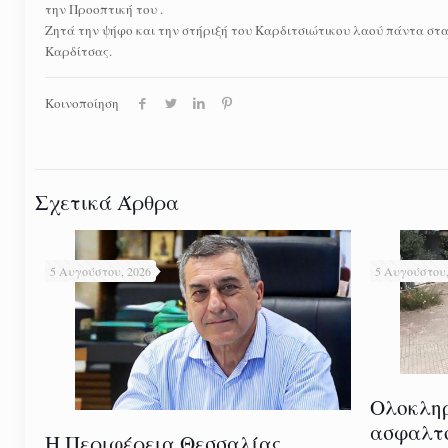
την Προοπτική του .
Zητά την ψήφο και την στήριξή του Καρδιτσιώτικου λαού πάντα στα
Καρδίτσας.
Κοινοποίηση
Σχετικά Άρθρα
5 Αυγούστου, 2026
5 Αυγούστου,
Ολοκλη
ασφαλτ
Η Περιφέρεια Θεσσαλίας