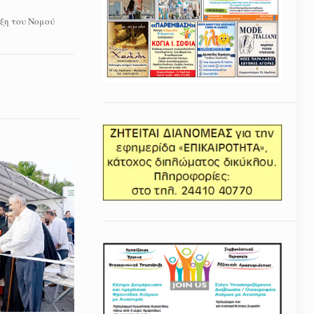
υξη του Νομού